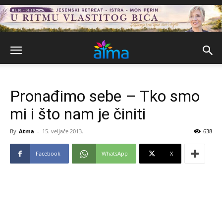
Pronađimo sebe – Tko smo
mi i što nam je činiti
By
Atma
-
15. veljače 2013.
638
Facebook
WhatsApp
X