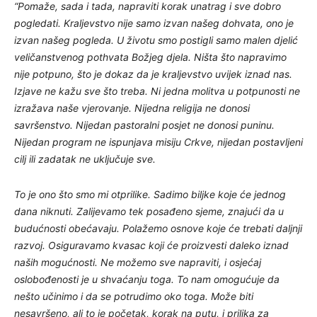
“Pomaže, sada i tada, napraviti korak unatrag i sve dobro
pogledati. Kraljevstvo nije samo izvan našeg dohvata, ono je
izvan našeg pogleda. U životu smo postigli samo malen djelić
veličanstvenog pothvata Božjeg djela. Ništa što napravimo
nije potpuno, što je dokaz da je kraljevstvo uvijek iznad nas.
Izjave ne kažu sve što treba. Ni jedna molitva u potpunosti ne
izražava naše vjerovanje. Nijedna religija ne donosi
savršenstvo. Nijedan pastoralni posjet ne donosi puninu.
Nijedan program ne ispunjava misiju Crkve, nijedan postavljeni
cilj ili zadatak ne uključuje sve.
To je ono što smo mi otprilike. Sadimo biljke koje će jednog
dana niknuti. Zalijevamo tek posađeno sjeme, znajući da u
budućnosti obećavaju. Polažemo osnove koje će trebati daljnji
razvoj. Osiguravamo kvasac koji će proizvesti daleko iznad
naših mogućnosti. Ne možemo sve napraviti, i osjećaj
oslobođenosti je u shvaćanju toga. To nam omogućuje da
nešto učinimo i da se potrudimo oko toga. Može biti
nesavršeno, ali to je početak, korak na putu, i prilika za