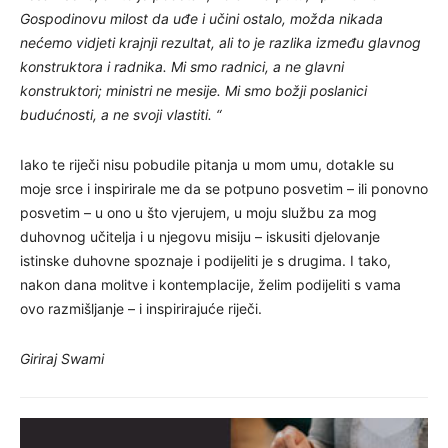
Gospodinovu milost da uđe i učini ostalo, možda nikada
nećemo vidjeti krajnji rezultat, ali to je razlika između glavnog
konstruktora i radnika. Mi smo radnici, a ne glavni
konstruktori; ministri ne mesije. Mi smo božji poslanici
budućnosti, a ne svoji vlastiti. “
Iako te riječi nisu pobudile pitanja u mom umu, dotakle su
moje srce i inspirirale me da se potpuno posvetim – ili ponovno
posvetim – u ono u što vjerujem, u moju službu za mog
duhovnog učitelja i u njegovu misiju – iskusiti djelovanje
istinske duhovne spoznaje i podijeliti je s drugima. I tako,
nakon dana molitve i kontemplacije, želim podijeliti s vama
ovo razmišljanje – i inspirirajuće riječi.
Giriraj Swami