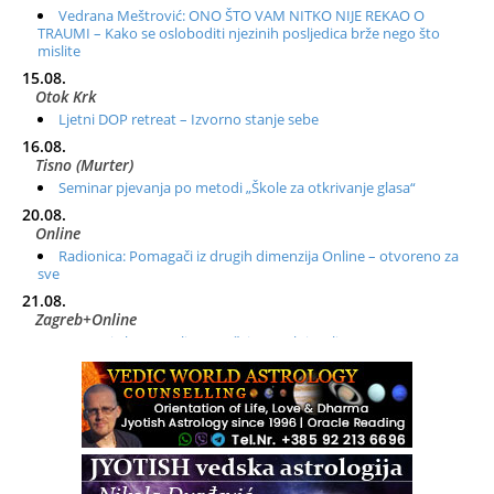
Vedrana Meštrović: ONO ŠTO VAM NITKO NIJE REKAO O
TRAUMI – Kako se osloboditi njezinih posljedica brže nego što
mislite
15.08.
Otok Krk
Ljetni DOP retreat – Izvorno stanje sebe
16.08.
Tisno (Murter)
Seminar pjevanja po metodi „Škole za otkrivanje glasa“
20.08.
Online
Radionica: Pomagači iz drugih dimenzija Online – otvoreno za
sve
21.08.
Zagreb+Online
Osnovni ThetaHealing® tečaj, Zagreb i Online
22.08.
Zagreb
Osnovna radionica za izscjeljivanje pranom (Basic Pranic
Healing course)
Pula
Access BARS®, otpusti stres