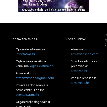
23.08.
Pula
Access Energetski Facelift®
24.08.
Zagreb
Pjesma srca / Zagreb
Online
S
Tečaj Višeg Vodstva, razvijanja intuicije i Akaša zapisa
Kontaktirajte nas
Korisni linkovi
b
25.08.
D
Online
Općenite informacije:
Atma webshop:
Upisi u program Profesionalni hipnoterapeut — nova
info@atma.hr
atmawebshop.com
generacija kreće 25.08. 2026.
26.08.
Oglašavanje na Atma
Snimke radionica i
Online
kanalima:
oglasi@atma.hr
predavanja:
Postanite Nositelj Vibracije Nove Zemlje
atmazon.hr
Atma webshop:
Škola BaZi – put prema dubljem razumijevanju sebe
atmawebshop@gmail.com
Vedska renesansa:
27.08.
atmaveda.hr
Visoko
Prijave za događanja u
Alemka Dauskardt – Jednodnevna radionica sistemskih
Atma centru i online:
konstelacija
events@atma.hr
28.08.
Organizacija događaja u
Online
Atma centru: