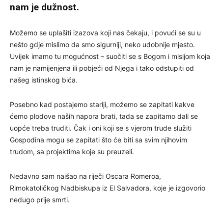
nam je dužnost.
Možemo se uplašiti izazova koji nas čekaju, i povući se su u
nešto gdje mislimo da smo sigurniji, neko udobnije mjesto.
Uvijek imamo tu mogućnost – suočiti se s Bogom i misijom koja
nam je namijenjena ili pobjeći od Njega i tako odstupiti od
našeg istinskog bića.
Posebno kad postajemo stariji, možemo se zapitati kakve
ćemo plodove naših napora brati, tada se zapitamo dali se
uopće treba truditi. Čak i oni koji se s vjerom trude služiti
Gospodina mogu se zapitati što će biti sa svim njihovim
trudom, sa projektima koje su preuzeli.
Nedavno sam naišao na riječi Oscara Romeroa,
Rimokatoličkog Nadbiskupa iz El Salvadora, koje je izgovorio
nedugo prije smrti.