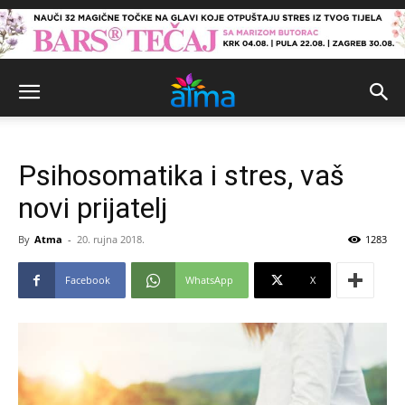
Psihosomatika i stres, vaš
novi prijatelj
By
Atma
-
20. rujna 2018.
1283
Facebook
WhatsApp
X