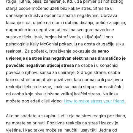
(tuga, ljutnja, bijes, zamjeranje, itd.), za primjer psihofizičkog
stanja osobe možemo uzeti bilo kakav stres. Stres se u
današnjem društvu općenito smatra negativnim. Ubrzava
kucanje srca, utječe na ritam i dubinu disanja, potiče znojenje,
dugoročno ima negativan utjecaj na sve gore navedene
sustave tijela. Ipak, brojna istraživanja, uključujući i ono
psihologinje Kelly McGonial pokazuju na dosta drugačiju sliku
realnosti. Za početak, istraživanje pokazuje da
samo
uvjerenje da stres ima negativan efekt na nas dramatično je
povećalo negativan utjecaj stresa
na osobe i u konačnici
povećalo njihovu šansu za umiranje. S druge strane, osobe
koje su stres promatrale pozitivno, kao normalnu ili pozitivnu
reakciju tijela na izazov, imale su manju stopu smrtnosti čak i
od osoba koje nisu izložene velikoj količini stresa. Na linku
možete pogledati cijeli video:
How to make stress your friend
Ako ne spadate u skupinu ljudi koja na stres reagira pozitivno,
ne morate se brinuti. Pozitivna reakcija na stres i izazov je
vještina, i kao takva može se naučiti i usavršiti. Jedna od