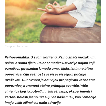
Designed by Jcomp
Psihosomatika. U svom korijenu, Psiho znači mozak, um,
psiha, a soma tijelo. Psihosomatika ustvari je pojam koji
označava poveznicu između uma i tijela. Iznimno bitna
poveznica, čiju važnost sve više i više ljudi počinje
uvažavati. Duhovnost je oduvijek propagirala važnost te
poveznice, a znanost stalno prikuplja sve više i više
činjenica koji ju potvrđuju. Istraživanja, eksperimenti i
kartoni bolesti jasno ukazuju da naše misli, kao i emocije
imaju velik učinak na naše zdravlje.