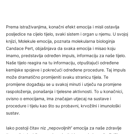
Prema istraživanjima, konačni efekt emocija i misli ostavlja
posljedice na cijelo tijelo, svaki sistem i organ u njemu. U svojoj
knjizi, Molekule emocija, poznata molekularna biologinja
Candace Pert, objašnjava da svaka emocija i misao koju
imamo, predstavlja određen impuls, informaciju za naše tijelo.
Naše tijelo reagira na tu informaciju, otpuštajući određene
kemijske spojeve i pokrećući određene procedure. Taj impuls
može dramatično promijeniti svaku stranicu tijela. Te
promijene događaju se u svakoj minuti i utječu na promjene
raspoloženja, ponašanja i tjelesne aktivnosti. To u konačnici,
ovisno o emocijama, ima značajan utjecaj na sustave i
procedure i tijelu kao što su probavni, krvožilni i imunološki
sustav.
Iako postoji čitav niz „nepovoljnih“ emocija za naše zdravlje