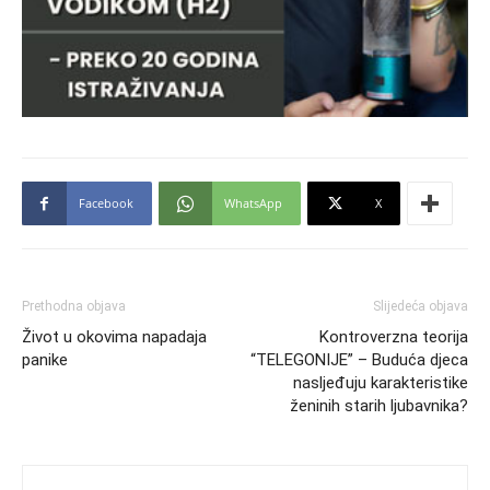
Facebook
WhatsApp
X
Prethodna objava
Slijedeća objava
Život u okovima napadaja
Kontroverzna teorija
panike
“TELEGONIJE” – Buduća djeca
nasljeđuju karakteristike
ženinih starih ljubavnika?