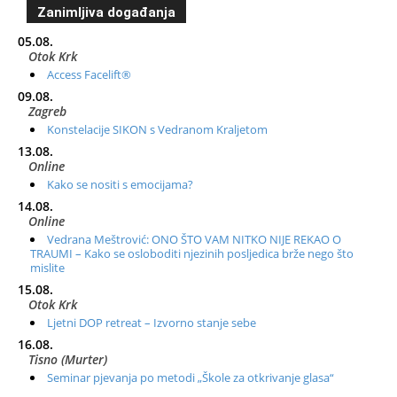
Zanimljiva događanja
05.08.
Otok Krk
Access Facelift®
09.08.
Zagreb
Konstelacije SIKON s Vedranom Kraljetom
13.08.
Online
Kako se nositi s emocijama?
14.08.
Online
Vedrana Meštrović: ONO ŠTO VAM NITKO NIJE REKAO O
TRAUMI – Kako se osloboditi njezinih posljedica brže nego što
mislite
15.08.
Otok Krk
Ljetni DOP retreat – Izvorno stanje sebe
16.08.
Tisno (Murter)
Seminar pjevanja po metodi „Škole za otkrivanje glasa“