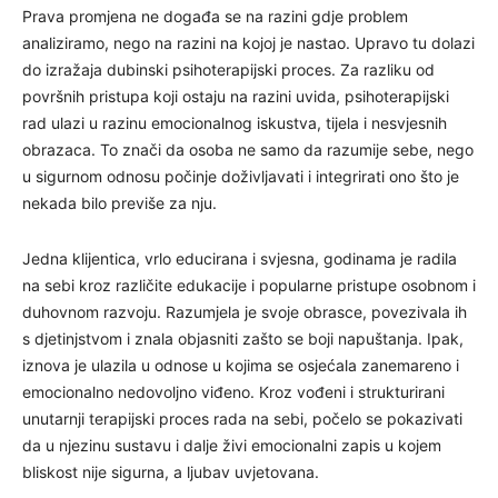
Prava promjena ne događa se na razini gdje problem
analiziramo, nego na razini na kojoj je nastao. Upravo tu dolazi
do izražaja dubinski psihoterapijski proces. Za razliku od
površnih pristupa koji ostaju na razini uvida, psihoterapijski
rad ulazi u razinu emocionalnog iskustva, tijela i nesvjesnih
obrazaca. To znači da osoba ne samo da razumije sebe, nego
u sigurnom odnosu počinje doživljavati i integrirati ono što je
nekada bilo previše za nju.
Jedna klijentica, vrlo educirana i svjesna, godinama je radila
na sebi kroz različite edukacije i popularne pristupe osobnom i
duhovnom razvoju. Razumjela je svoje obrasce, povezivala ih
s djetinjstvom i znala objasniti zašto se boji napuštanja. Ipak,
iznova je ulazila u odnose u kojima se osjećala zanemareno i
emocionalno nedovoljno viđeno. Kroz vođeni i strukturirani
unutarnji terapijski proces rada na sebi, počelo se pokazivati
da u njezinu sustavu i dalje živi emocionalni zapis u kojem
bliskost nije sigurna, a ljubav uvjetovana.