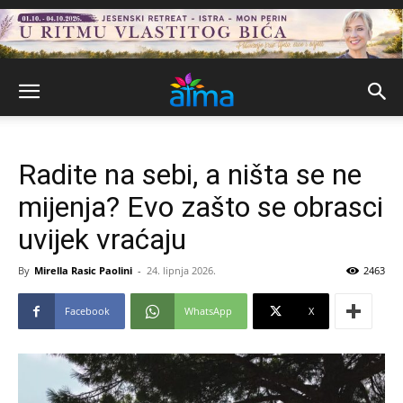
Radite na sebi, a ništa se ne
mijenja? Evo zašto se obrasci
uvijek vraćaju
By
Mirella Rasic Paolini
-
24. lipnja 2026.
2463
Facebook
WhatsApp
X