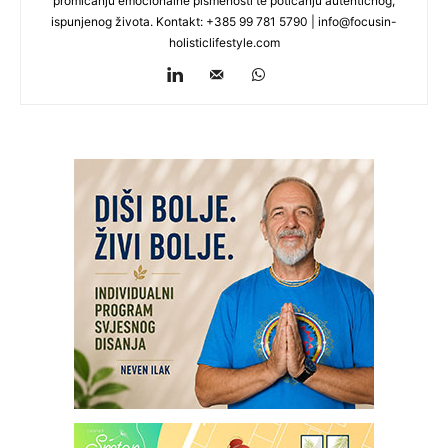
promicanju emocionalne pismenosti te poticanju autentičnog,
ispunjenog života. Kontakt: +385 99 781 5790 |
info@focusin-
holisticlifestyle.com