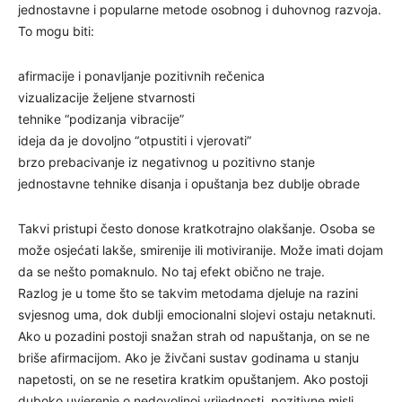
jednostavne i popularne metode osobnog i duhovnog razvoja.
To mogu biti:
afirmacije i ponavljanje pozitivnih rečenica
vizualizacije željene stvarnosti
tehnike “podizanja vibracije”
ideja da je dovoljno “otpustiti i vjerovati”
brzo prebacivanje iz negativnog u pozitivno stanje
jednostavne tehnike disanja i opuštanja bez dublje obrade
Takvi pristupi često donose kratkotrajno olakšanje. Osoba se
može osjećati lakše, smirenije ili motiviranije. Može imati dojam
da se nešto pomaknulo. No taj efekt obično ne traje.
Razlog je u tome što se takvim metodama djeluje na razini
svjesnog uma, dok dublji emocionalni slojevi ostaju netaknuti.
Ako u pozadini postoji snažan strah od napuštanja, on se ne
briše afirmacijom. Ako je živčani sustav godinama u stanju
napetosti, on se ne resetira kratkim opuštanjem. Ako postoji
duboko uvjerenje o nedovoljnoj vrijednosti, pozitivne misli