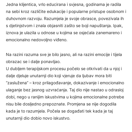
Jedna klijentica, vrlo educirana i svjesna, godinama je radila
na sebi kroz različite edukacije i popularne pristupe osobnom i
duhovnom razvoju. Razumjela je svoje obrasce, povezivala ih
s djetinjstvom i znala objasniti zašto se boji napuštanja. Ipak,
iznova je ulazila u odnose u kojima se osjećala zanemareno i
emocionalno nedovoljno viđeno.
Na razini razuma sve je bilo jasno, ali na razini emocije i tijela
obrazac se i dalje ponavljao.
U dubljem terapijskom procesu počelo se otkrivati da u njoj i
dalje djeluje unutarnji dio koji vjeruje da ljubav mora biti
“zaslužena” – kroz prilagođavanje, dokazivanje i emocionalno
ulaganje bez jasnog uzvraćanja. Taj dio nije nastao u odrasloj
dobi, nego u ranijim iskustvima u kojima emocionalne potrebe
nisu bile dosljedno prepoznate. Promjena se nije dogodila
kada je to razumjela. Počela se događati tek kada je taj
unutarnji dio dobio novo iskustvo.