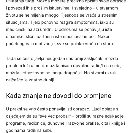
unutarnja tuga. Možda možete precizno opisati svoje obrasce
i povezati ih s prošlim iskustvima. I svejedno – u stvarnom
životu se ne mijenja mnogo. Tjeskoba se vraća u stresnim
situacijama. Tijelo ponovno reagira simptomima, iako su
medicinski nalazi uredni. U odnosima se ponavljaju iste
dinamike, slični partneri i iste emocionalne boli. Nakon
početnog vala motivacije, sve se polako vraća na staro.
Tada se često javlja neugodan unutarnji zaključak: možda
problem leži u meni, možda nisam dovoljno radio/la na sebi,
možda jednostavno ne mogu drugačije. No stvarni uzrok
najčešće je znatno dublji.
Kada znanje ne dovodi do promjene
U praksi se vrlo često ponavlja isti obrazac. Ljudi dolaze s
osjećajem da su “sve već probali” – prošli su razne edukacije,
programe, radionice, duhovne i razvojne prakse, čitali knjige i
godinama radili na sebi.