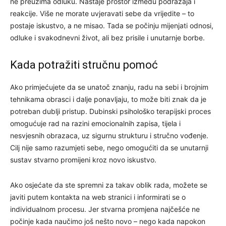
ne preuzima odluku. Nastaje prostor između podražaja i
reakcije. Više ne morate uvjeravati sebe da vrijedite – to
postaje iskustvo, a ne misao. Tada se počinju mijenjati odnosi,
odluke i svakodnevni život, ali bez prisile i unutarnje borbe.
Kada potražiti stručnu pomoć
Ako primjećujete da se unatoč znanju, radu na sebi i brojnim
tehnikama obrasci i dalje ponavljaju, to može biti znak da je
potreban dublji pristup. Dubinski psihološko terapijski proces
omogućuje rad na razini emocionalnih zapisa, tijela i
nesvjesnih obrazaca, uz sigurnu strukturu i stručno vođenje.
Cilj nije samo razumjeti sebe, nego omogućiti da se unutarnji
sustav stvarno promijeni kroz novo iskustvo.
Ako osjećate da ste spremni za takav oblik rada, možete se
javiti putem kontakta na web stranici i informirati se o
individualnom procesu. Jer stvarna promjena najčešće ne
počinje kada naučimo još nešto novo – nego kada napokon