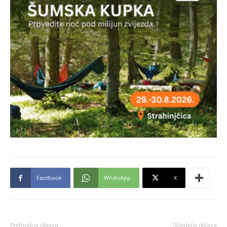
Facebook
WhatsApp
X
Prethodna objava
Slijedeća objava