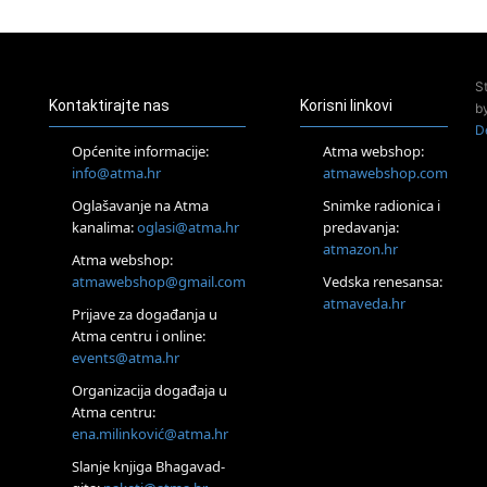
24.08.
Zagreb
Pjesma srca / Zagreb
Online
S
Tečaj Višeg Vodstva, razvijanja intuicije i Akaša zapisa
Kontaktirajte nas
Korisni linkovi
b
26.08.
D
Online
Općenite informacije:
Atma webshop:
Postanite Nositelj Vibracije Nove Zemlje
info@atma.hr
atmawebshop.com
27.08.
Oglašavanje na Atma
Snimke radionica i
Visoko
kanalima:
oglasi@atma.hr
predavanja:
Alemka Dauskardt – Jednodnevna radionica sistemskih
konstelacija
atmazon.hr
Atma webshop:
29.08.
atmawebshop@gmail.com
Vedska renesansa:
Zagreb
atmaveda.hr
Prijave za događanja u
HOD PO ŽERAVICI – Seminar koji mijenja tijelo, duh i um
SoulFest – Festival glazbe, mudrosti i zajedništva
Atma centru i online:
events@atma.hr
Radoboj
Noćna šumska kupka
Organizacija događaja u
30.08.
Atma centru:
Zagreb
ena.milinković@atma.hr
Access BARS® edukacija otpusti stres
Slanje knjiga Bhagavad-
31.08.