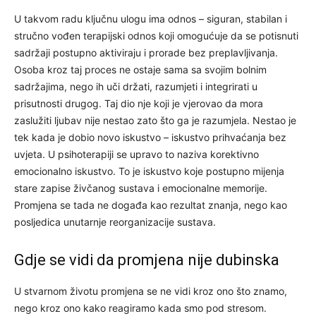
U takvom radu ključnu ulogu ima odnos – siguran, stabilan i
stručno vođen terapijski odnos koji omogućuje da se potisnuti
sadržaji postupno aktiviraju i prorade bez preplavljivanja.
Osoba kroz taj proces ne ostaje sama sa svojim bolnim
sadržajima, nego ih uči držati, razumjeti i integrirati u
prisutnosti drugog. Taj dio nje koji je vjerovao da mora
zaslužiti ljubav nije nestao zato što ga je razumjela. Nestao je
tek kada je dobio novo iskustvo – iskustvo prihvaćanja bez
uvjeta. U psihoterapiji se upravo to naziva korektivno
emocionalno iskustvo. To je iskustvo koje postupno mijenja
stare zapise živčanog sustava i emocionalne memorije.
Promjena se tada ne događa kao rezultat znanja, nego kao
posljedica unutarnje reorganizacije sustava.
Gdje se vidi da promjena nije dubinska
U stvarnom životu promjena se ne vidi kroz ono što znamo,
nego kroz ono kako reagiramo kada smo pod stresom.