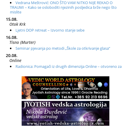
Vedrana Meštrović: ONO ŠTO VAM NITKO NIJE REKAO O
TRAUMI – Kako se osloboditi njezinih posljedica brže nego što
mislite
15.08.
Otok Krk
Ljetni DOP retreat – Izvorno stanje sebe
16.08.
Tisno (Murter)
Seminar pjevanja po metodi „Škole za otkrivanje glasa“
20.08.
Online
Radionica: Pomagači iz drugih dimenzija Online – otvoreno za
sve
21.08.
Zagreb+Online
Osnovni ThetaHealing® tečaj, Zagreb i Online
22.08.
Pula
Access BARS®, otpusti stres
23.08.
Pula
Access Energetski Facelift®