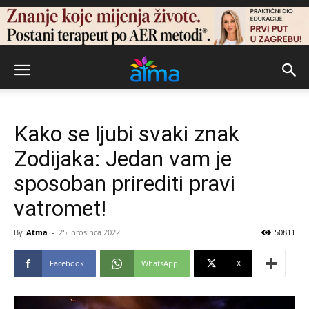
Kako se ljubi svaki znak
Zodijaka: Jedan vam je
sposoban prirediti pravi
vatromet!
By
Atma
-
25. prosinca 2022.
50811
Facebook
WhatsApp
X