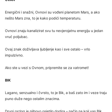
Energični i snažni, Ovnovi su vođeni planetom Mars, a ako
nešto Mars zna, to je kako podići temperaturu.
Ovnovi znaju kanalizirat svu tu nevjerojatnu energiju u jedan
vruć poljubac.
Ovaj znak doživljava ljubljenje kao i sve ostalo – vrlo
impulzivno.
Ako ste u vezi s Ovnom, pripremite se za vatromet!
BIK
Lagano, senzualno i čvrsto, to je Bik, a baš zato im i veze traju
puno duže nego ostalim znacima.
Drugi razlog je njihovo osjetilo dodira – način na koji vas Bik