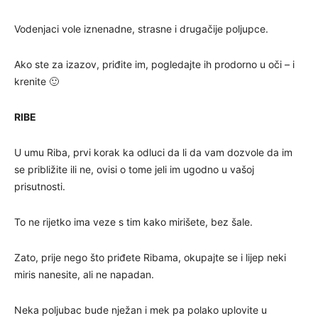
Vodenjaci vole iznenadne, strasne i drugačije poljupce.
Ako ste za izazov, priđite im, pogledajte ih prodorno u oči – i
krenite 🙂
RIBE
U umu Riba, prvi korak ka odluci da li da vam dozvole da im
se približite ili ne, ovisi o tome jeli im ugodno u vašoj
prisutnosti.
To ne rijetko ima veze s tim kako mirišete, bez šale.
Zato, prije nego što priđete Ribama, okupajte se i lijep neki
miris nanesite, ali ne napadan.
Neka poljubac bude nježan i mek pa polako uplovite u