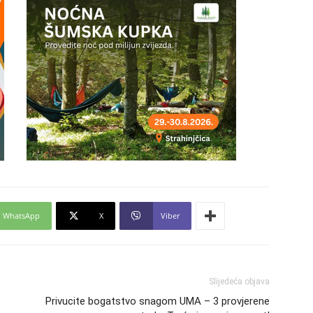
27
29
30
WhatsApp
X
Viber
31
Slijedeća objava
28
Privucite bogatstvo snagom UMA – 3 provjerene