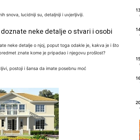
13
nova, lucidniji su, detaljniji i uvjerljiviji.
14
i doznate neke detalje o stvari i osobi
neke detalje o njoj, poput toga odakle je, kakva je i što
 predmet znate kome je pripadao i njegovu prošlost?
15
jivi, postoji i šansa da imate posebnu moć
16
20
21