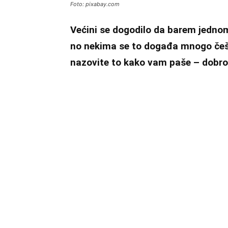
Foto: pixabay.com
Većini se dogodilo da barem jednom d
no nekima se to događa mnogo češć
nazovite to kako vam paše – dobrom