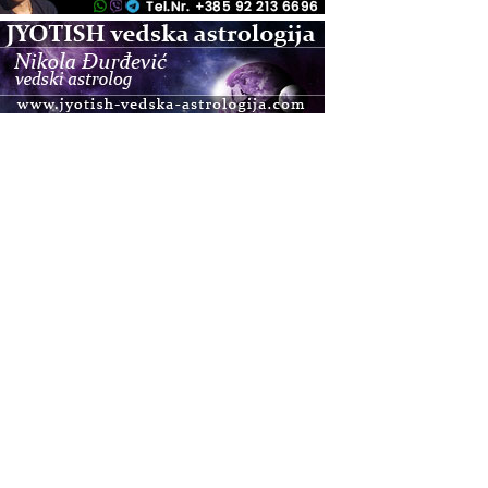
.08.
Zagreb
Osnovna radionica za izscjeljivanje pranom (Basic
Pranic Healing course)
Pula
Access BARS®, otpusti stres
.08.
Pula
Access Energetski Facelift®
.08.
Zagreb
Pjesma srca / Zagreb
Online
Tečaj Višeg Vodstva, razvijanja intuicije i Akaša
zapisa
.08.
Online
Upisi u program Profesionalni hipnoterapeut —
nova generacija kreće 25.08. 2026.
.08.
Online
Postanite Nositelj Vibracije Nove Zemlje