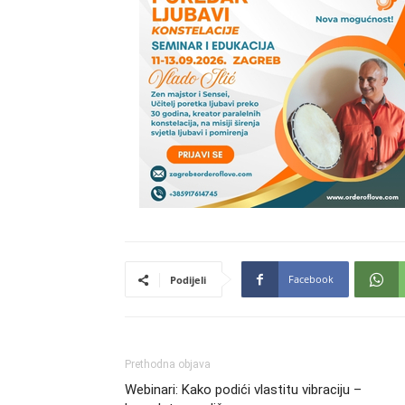
Facebook
Podijeli
Prethodna objava
Webinari: Kako podići vlastitu vibraciju –