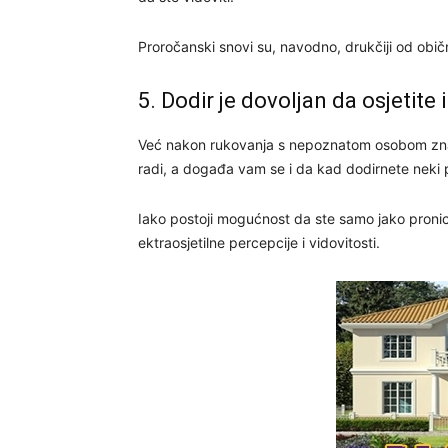
Proročanski snovi su, navodno, drukčiji od običnih s
5. Dodir je dovoljan da osjetite 
Već nakon rukovanja s nepoznatom osobom znate 
radi, a događa vam se i da kad dodirnete neki
Iako postoji mogućnost da ste samo jako pronicl
ektraosjetilne percepcije i vidovitosti.