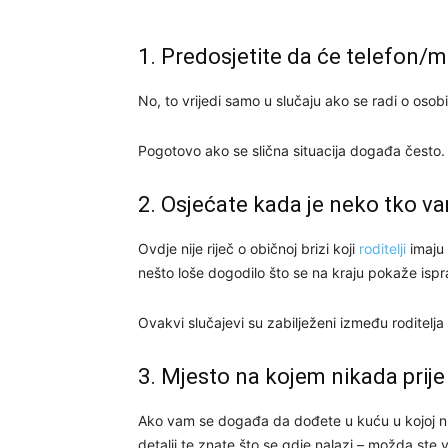
1. Predosjetite da će telefon/mo
No, to vrijedi samo u slučaju ako se radi o osobi
Pogotovo ako se slična situacija događa često.
2. Osjećate kada je neko tko vam
Ovdje nije riječ o običnoj brizi koji
roditelji
imaju 
nešto loše dogodilo što se na kraju pokaže isp
Ovakvi slučajevi su zabilježeni između roditelja
3. Mjesto na kojem nikada prije
Ako vam se događa da dođete u kuću u kojoj nikad
detalji te znate što se gdje nalazi – možda ste v