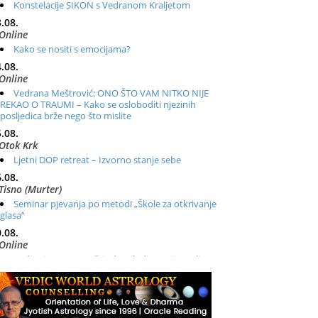
Konstelacije SIKON s Vedranom Kraljetom
.08.
Online
Kako se nositi s emocijama?
.08.
Online
Vedrana Meštrović: ONO ŠTO VAM NITKO NIJE
REKAO O TRAUMI – Kako se osloboditi njezinih
posljedica brže nego što mislite
.08.
Otok Krk
Ljetni DOP retreat – Izvorno stanje sebe
.08.
Tisno (Murter)
Seminar pjevanja po metodi „Škole za otkrivanje
glasa“
.08.
Online
Radionica: Pomagači iz drugih dimenzija Online –
otvoreno za sve
.08.
Zagreb+Online
Osnovni ThetaHealing® tečaj, Zagreb i Online