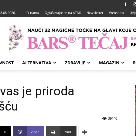
08.08.2026.
O nama
Oglašavajte se na ATMI
Newsletter
Webshop
Uvje
VNOST
ALTERNATIVA
ZDRAVLJE
MAGAZIN
R
vas je priroda
ošću
39140
X
Viber
Print