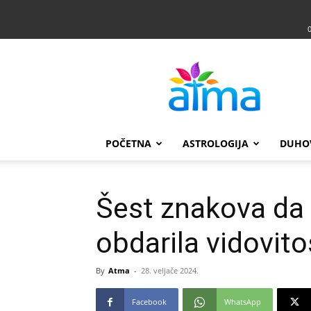
Atma
POČETNA
ASTROLOGIJA
DUHO
Šest znakova da 
obdarila vidovit
By
Atma
-
28. veljače 2024.
Facebook
WhatsApp