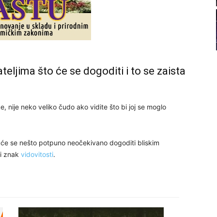
22
23
teljima što će se dogoditi i to se zaista
24
 nije neko veliko čudo ako vidite što bi joj se moglo
će se nešto potpuno neočekivano dogoditi bliskim
ti znak
vidovitosti
.
25
26