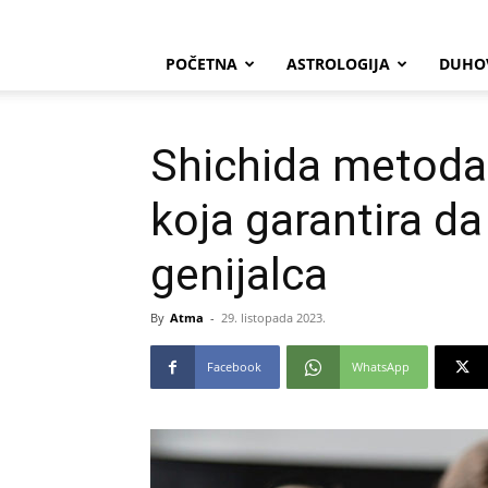
POČETNA
ASTROLOGIJA
DUHO
Shichida metoda
koja garantira da
genijalca
By
Atma
-
29. listopada 2023.
Facebook
WhatsApp