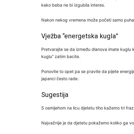
kako beba ne bi izgubila interes.
Nakon nekog vremena može početi samo puhati
Vježba “energetska kugla”
Pretvarajte se da između dlanova imate kuglu k
kuglu” zatim bacite.
Ponovite to opet pa se pravite da pijete energiju
japanci često rade.
Sugestija
S osmijehom na licu djetetu tiho kažemo tri fraze:
Najvažnije je da djetetu pokažemo koliko ga vo