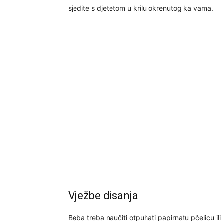
sjedite s djetetom u krilu okrenutog ka vama.
Vježbe disanja
Beba treba naučiti otpuhati papirnatu pčelicu il