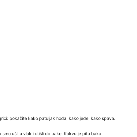
24
26
27
29
grici: pokažite kako patuljak hoda, kako jede, kako spava.
30
smo ušli u vlak i otišli ​​do bake. Kakvu je pitu baka