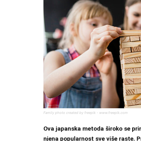
Family photo created by freepik - www.freepik.com
Ova japanska metoda široko se prim
njena popularnost sve više raste. 