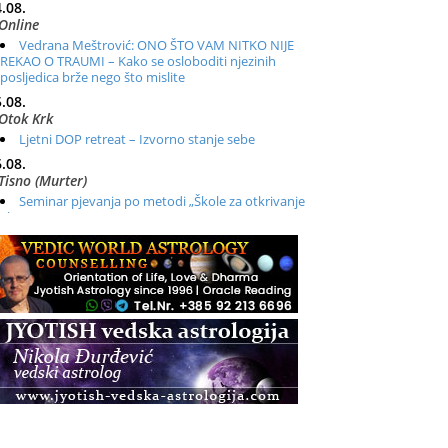
.08.
Online
Vedrana Meštrović: ONO ŠTO VAM NITKO NIJE
REKAO O TRAUMI – Kako se osloboditi njezinih
posljedica brže nego što mislite
.08.
Otok Krk
Ljetni DOP retreat – Izvorno stanje sebe
.08.
Tisno (Murter)
Seminar pjevanja po metodi „Škole za otkrivanje
glasa“
.08.
Online
Radionica: Pomagači iz drugih dimenzija Online –
otvoreno za sve
.08.
Zagreb+Online
Osnovni ThetaHealing® tečaj, Zagreb i Online
.08.
Pula
Access BARS®, otpusti stres
.08.