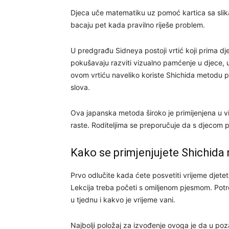
Djeca uče matematiku uz pomoć kartica sa slikama
bacaju pet kada pravilno riješe problem.
U predgrađu Sidneya postoji vrtić koji prima dj
pokušavaju razviti vizualno pamćenje u djece, u
ovom vrtiću naveliko koriste Shichida metodu pa
slova.
Ova japanska metoda široko je primijenjena u vi
raste. Roditeljima se preporučuje da s djecom p
Kako se primjenjujete Shichid
Prvo odlučite kada ćete posvetiti vrijeme djetet
Lekcija treba početi s omiljenom pjesmom. Potre
u tjednu i kakvo je vrijeme vani.
Najbolji položaj za izvođenje ovoga je da u po