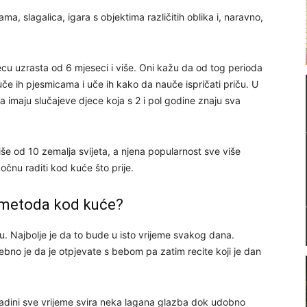
, slagalica, igara s objektima različitih oblika i, naravno,
ecu uzrasta od 6 mjeseci i više. Oni kažu da od tog perioda
če ih pjesmicama i uče ih kako da nauče ispričati priču. U
 imaju slučajeve djece koja s 2 i pol godine znaju sva
še od 10 zemalja svijeta, a njena popularnost sve više
očnu raditi kod kuće što prije.
a metoda kod kuće?
u. Najbolje je da to bude u isto vrijeme svakog dana.
bno je da je otpjevate s bebom pa zatim recite koji je dan
zadini sve vrijeme svira neka lagana glazba dok udobno