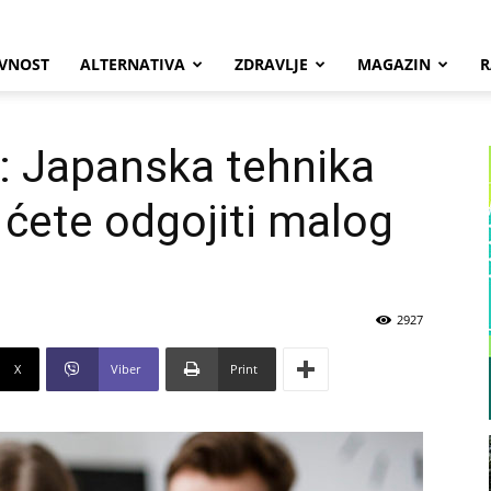
VNOST
ALTERNATIVA
ZDRAVLJE
MAGAZIN
R
: Japanska tehnika
 ćete odgojiti malog
2927
X
Viber
Print