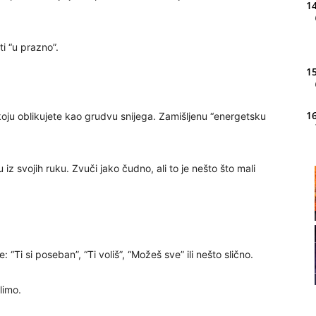
14
 “u prazno”.
15
16
oju oblikujete kao grudvu snijega. Zamišljenu “energetsku
 iz svojih ruku. Zvuči jako čudno, ali to je nešto što mali
20
21
 “Ti si poseban”, “Ti voliš”, “Možeš sve” ili nešto slično.
22
limo.
23