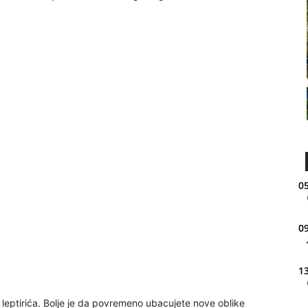
05
09
13
i leptirića. Bolje je da povremeno ubacujete nove oblike