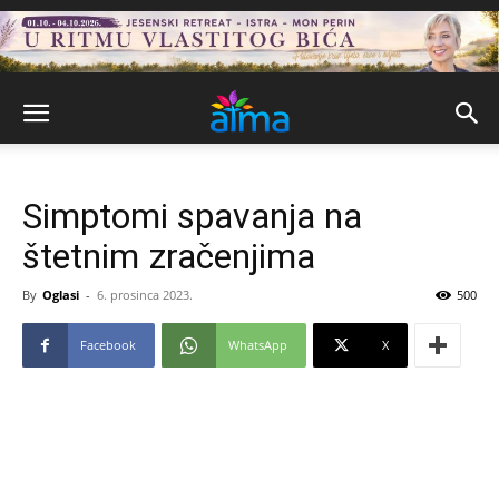
Simptomi spavanja na
štetnim zračenjima
By
Oglasi
-
6. prosinca 2023.
500
Facebook
WhatsApp
X