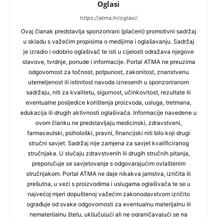
Oglasi
https://atma.hr/oglasi/
Ovaj članak predstavlja sponzorirani (plaćeni) promotivni sadržaj
u skladu s važećim propisima o medijima i oglašavanju. Sadržaj
je izradio i odobrio oglašivač te isti u cijelosti odražava njegove
stavove, tvrdnje, ponude i informacije. Portal ATMA ne preuzima
odgovornost za točnost, potpunost, zakonitost, znanstvenu
utemeljenost ili istinitost navoda iznesenih u sponzoriranom
sadržaju, niti za kvalitetu, sigurnost, učinkovitost, rezultate ili
eventualne posljedice korištenja proizvoda, usluga, tretmana,
edukacija ili drugih aktivnosti oglašivača. Informacije navedene u
ovom članku ne predstavljaju medicinski, zdravstveni,
farmaceutski, psihološki, pravni, financijski niti bilo koji drugi
stručni savjet. Sadržaj nije zamjena za savjet kvalificiranog
stručnjaka. U slučaju zdravstvenih ili drugih stručnih pitanja,
preporučuje se savjetovanje s odgovarajućim ovlaštenim
stručnjakom. Portal ATMA ne daje nikakva jamstva, izričita ili
prešutna, u vezi s proizvodima i uslugama oglašivača te se u
najvećoj mjeri dopuštenoj važećim zakonodavstvom izričito
ograđuje od svake odgovornosti za eventualnu materijalnu ili
nematerijalnu štetu, uključujući ali ne ograničavajući se na