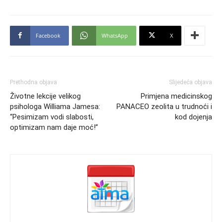
Facebook
WhatsApp
X
Prethodna objava
Slijedeća objava
Životne lekcije velikog
Primjena medicinskog
psihologa Williama Jamesa:
PANACEO zeolita u trudnoći i
“Pesimizam vodi slabosti,
kod dojenja
optimizam nam daje moć!”