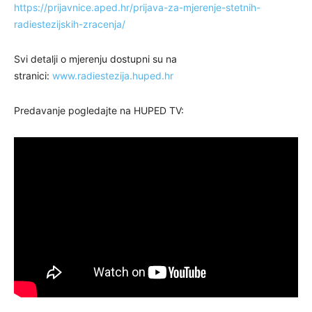
https://prijavnice.aped.hr/prijava-za-mjerenje-stetnih-
radiestezijskih-zracenja/
Svi detalji o mjerenju dostupni su na
stranici:
www.radiestezija.huped.hr
Predavanje pogledajte na HUPED TV: