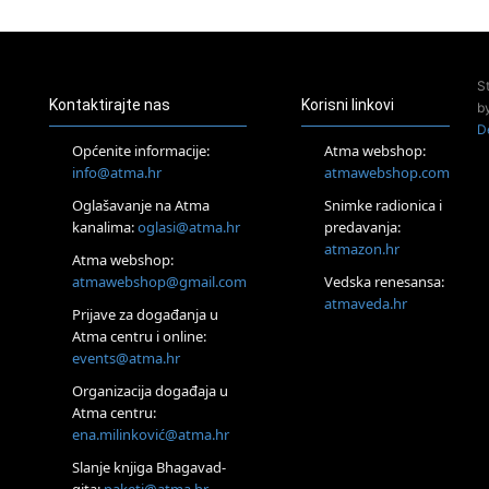
24.08.
Zagreb
Pjesma srca / Zagreb
Online
S
Tečaj Višeg Vodstva, razvijanja intuicije i Akaša zapisa
Kontaktirajte nas
Korisni linkovi
b
26.08.
D
Online
Općenite informacije:
Atma webshop:
Postanite Nositelj Vibracije Nove Zemlje
info@atma.hr
atmawebshop.com
27.08.
Oglašavanje na Atma
Snimke radionica i
Visoko
kanalima:
oglasi@atma.hr
predavanja:
Alemka Dauskardt – Jednodnevna radionica sistemskih
konstelacija
atmazon.hr
Atma webshop:
29.08.
atmawebshop@gmail.com
Vedska renesansa:
Zagreb
atmaveda.hr
Prijave za događanja u
HOD PO ŽERAVICI – Seminar koji mijenja tijelo, duh i um
SoulFest – Festival glazbe, mudrosti i zajedništva
Atma centru i online:
events@atma.hr
Radoboj
Noćna šumska kupka
Organizacija događaja u
30.08.
Atma centru:
Zagreb
ena.milinković@atma.hr
Access BARS® edukacija otpusti stres
Slanje knjiga Bhagavad-
31.08.