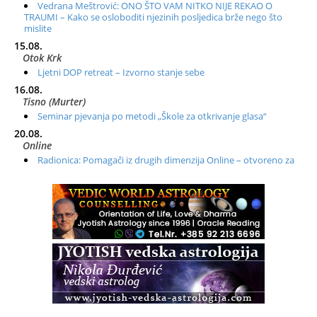
Vedrana Meštrović: ONO ŠTO VAM NITKO NIJE REKAO O
TRAUMI – Kako se osloboditi njezinih posljedica brže nego što
mislite
15.08.
Otok Krk
Ljetni DOP retreat – Izvorno stanje sebe
16.08.
Tisno (Murter)
Seminar pjevanja po metodi „Škole za otkrivanje glasa“
20.08.
Online
Radionica: Pomagači iz drugih dimenzija Online – otvoreno za
sve
21.08.
Zagreb+Online
Osnovni ThetaHealing® tečaj, Zagreb i Online
22.08.
Pula
Access BARS®, otpusti stres
23.08.
Pula
Access Energetski Facelift®