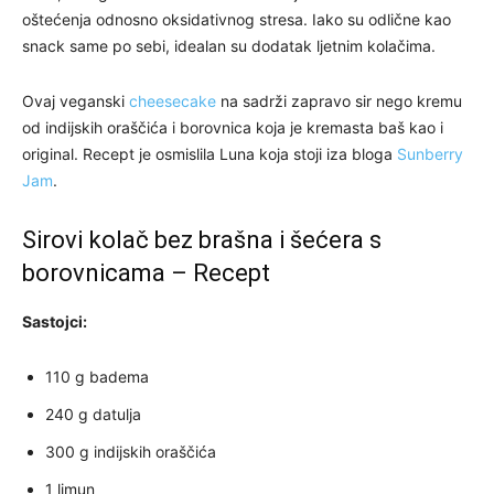
oštećenja odnosno oksidativnog stresa. Iako su odlične kao
snack same po sebi, idealan su dodatak ljetnim kolačima.
Ovaj veganski
cheesecake
na sadrži zapravo sir nego kremu
od indijskih oraščića i borovnica koja je kremasta baš kao i
original. Recept je osmislila Luna koja stoji iza bloga
Sunberry
Jam
.
Sirovi kolač bez brašna i šećera s
borovnicama – Recept
Sastojci:
110 g badema
240 g datulja
300 g indijskih oraščića
1 limun