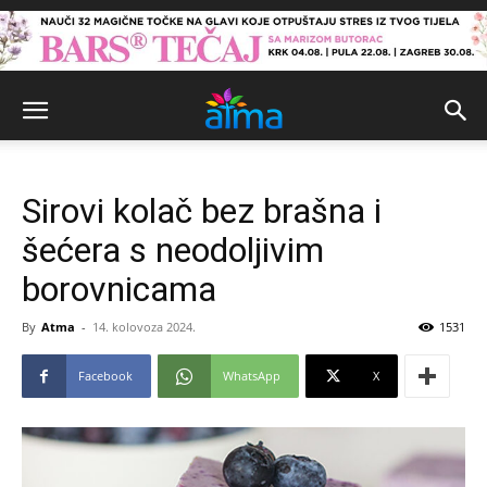
Sirovi kolač bez brašna i
šećera s neodoljivim
borovnicama
By
Atma
-
14. kolovoza 2024.
1531
Facebook
WhatsApp
X