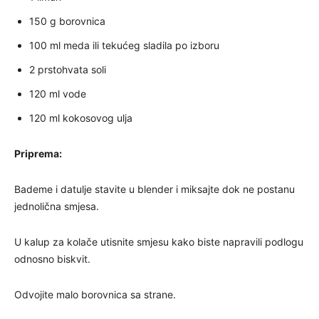
150 g borovnica
100 ml meda ili tekućeg sladila po izboru
2 prstohvata soli
120 ml vode
120 ml kokosovog ulja
Priprema:
Bademe i datulje stavite u blender i miksajte dok ne postanu
jednolična smjesa.
U kalup za kolače utisnite smjesu kako biste napravili podlogu
odnosno biskvit.
Odvojite malo borovnica sa strane.