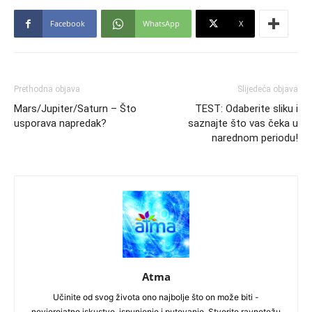
Facebook
WhatsApp
X
Prethodna objava
Slijedeća objava
Mars/Jupiter/Saturn – Što
TEST: Odaberite sliku i
usporava napredak?
saznajte što vas čeka u
narednom periodu!
Atma
Učinite od svog života ono najbolje što on može biti -
nevjerojatno iskustvo, ispunjenje i putovanje. Stvorite ravnotežu