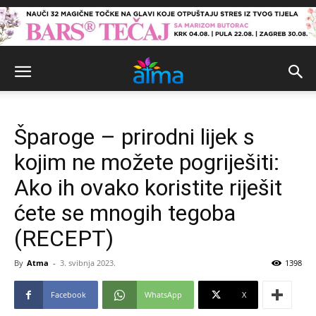
Šparoge – prirodni lijek s
kojim ne možete pogriješiti:
Ako ih ovako koristite riješit
ćete se mnogih tegoba
(RECEPT)
By
Atma
-
3. svibnja 2023.
1398
Facebook
WhatsApp
X