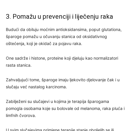
3. Pomažu u prevenciji i liječenju raka
Budući da obiluju moćnim antioksidansima, poput glutationa,
šparoge pomažu u očuvanju stanica od oksidativnog
oštećenja, koji je okidač za pojavu raka.
One sadrže i histone, proteine koji djeluju kao normalizatori
rasta stanica.
Zahvaljujući tome, šparoge imaju ljekovito djelovanje čak i u
slučaju već nastalog karcinoma.
Zabilježeni su slučajevi u kojima je terapija šparogama
pomogla osobama koje su bolovale od melanoma, raka pluća i
limfnih čvorova.
U svim slučajevima primjene terapije stanje oboljelih se ili