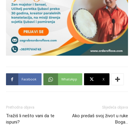
Facebook
WhatsApp
X
Prethodna objava
Slijedeća objava
Tražiš li nešto vani da te
Ako predaš svoj život u ruke
ispuni?
Boga…