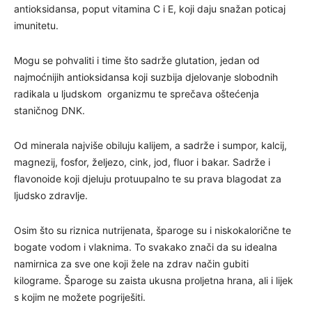
antioksidansa, poput vitamina C i E, koji daju snažan poticaj
imunitetu.
Mogu se pohvaliti i time što sadrže glutation, jedan od
najmoćnijih antioksidansa koji suzbija djelovanje slobodnih
radikala u ljudskom organizmu te sprečava oštećenja
staničnog DNK.
Od minerala najviše obiluju kalijem, a sadrže i sumpor, kalcij,
magnezij, fosfor, željezo, cink, jod, fluor i bakar. Sadrže i
flavonoide koji djeluju protuupalno te su prava blagodat za
ljudsko zdravlje.
Osim što su riznica nutrijenata, šparoge su i niskokalorične te
bogate vodom i vlaknima. To svakako znači da su idealna
namirnica za sve one koji žele na zdrav način gubiti
kilograme. Šparoge su zaista ukusna proljetna hrana, ali i lijek
s kojim ne možete pogriješiti.