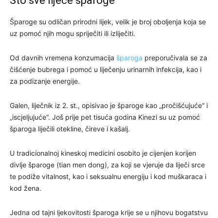
Što sve liječe šparoge
Šparoge su odličan prirodni lijek, velik je broj oboljenja koja se
uz pomoć njih mogu spriječiti ili izliječiti.
Od davnih vremena konzumacija
šparoga
preporučivala se za
čišćenje bubrega i pomoć u liječenju urinarnih infekcija, kao i
za podizanje energije.
Galen, liječnik iz 2. st., opisivao je šparoge kao „pročišćujuće“ i
„iscjeljujuće“. Još prije pet tisuća godina Kinezi su uz pomoć
šparoga liječili otekline, čireve i kašalj.
U tradicionalnoj kineskoj medicini osobito je cijenjen korijen
divlje šparoge (tian men dong), za koji se vjeruje da liječi srce
te podiže vitalnost, kao i seksualnu energiju i kod muškaraca i
kod žena.
Jedna od tajni ljekovitosti šparoga krije se u njihovu bogatstvu