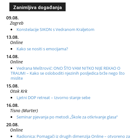
Zanimljiva događanja
09.08.
Zagreb
Konstelacije SIKON s Vedranom Kraljetom
13.08.
Online
Kako se nositi s emocijama?
14.08.
Online
Vedrana Meštrović: ONO ŠTO VAM NITKO NIJE REKAO O
TRAUMI – Kako se osloboditi njezinih posljedica brže nego što
mislite
15.08.
Otok Krk
Ljetni DOP retreat – Izvorno stanje sebe
16.08.
Tisno (Murter)
Seminar pjevanja po metodi „Škole za otkrivanje glasa“
20.08.
Online
Radionica: Pomagači iz drugih dimenzija Online – otvoreno za