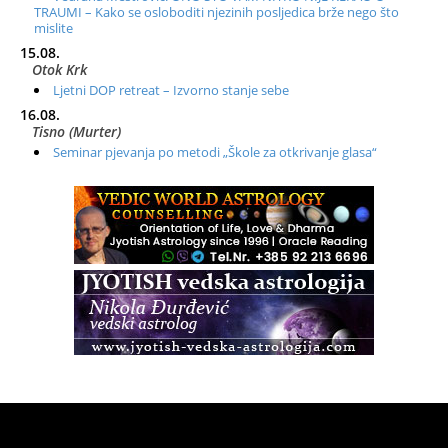
TRAUMI – Kako se osloboditi njezinih posljedica brže nego što
mislite
15.08.
Otok Krk
Ljetni DOP retreat – Izvorno stanje sebe
16.08.
Tisno (Murter)
Seminar pjevanja po metodi „Škole za otkrivanje glasa“
20.08.
Online
Radionica: Pomagači iz drugih dimenzija Online – otvoreno za
sve
21.08.
Zagreb+Online
Osnovni ThetaHealing® tečaj, Zagreb i Online
22.08.
Pula
Access BARS®, otpusti stres
23.08.
Pula
Access Energetski Facelift®
24.08.