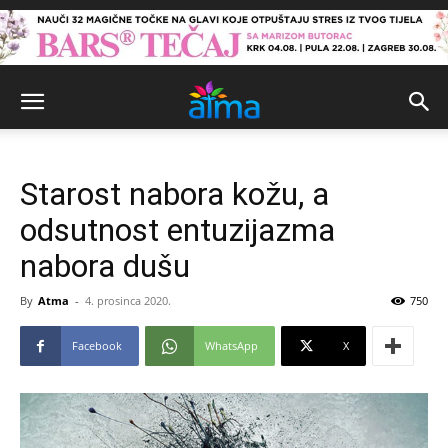
Starost nabora kožu, a
odsutnost entuzijazma
nabora dušu
By
Atma
-
4. prosinca 2020.
750
Facebook
WhatsApp
X