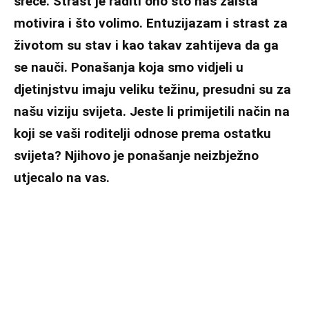
sreće. Strast je raditi ono što nas zaista
motivira i što volimo. Entuzijazam i strast za
životom su stav i kao takav zahtijeva da ga
se nauči. Ponašanja koja smo vidjeli u
djetinjstvu imaju veliku težinu, presudni su za
našu viziju svijeta. Jeste li primijetili način na
koji se vaši roditelji odnose prema ostatku
svijeta? Njihovo je ponašanje neizbježno
utjecalo na vas.