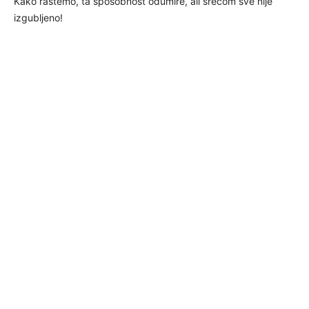
Kako rastemo, ta sposobnost odumire, ali srećom sve nije
izgubljeno!