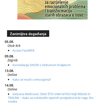
Zanimljiva događanja
05.08.
Otok Krk
Access Facelift®
09.08.
Zagreb
Konstelacije SIKON s Vedranom Kraljetom
13.08.
Online
Kako se nositi s emocijama?
14.08.
Online
Vedrana Meštrović: ONO ŠTO VAM NITKO NIJE REKAO O
TRAUMI – Kako se osloboditi njezinih posljedica brže nego što
mislite