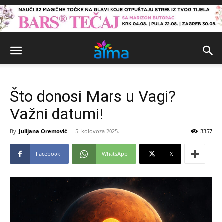
Što donosi Mars u Vagi?
Važni datumi!
By
Julijana Oremović
-
5. kolovoza 2025.
3357
Facebook
WhatsApp
X