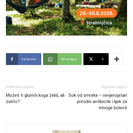
Facebook
WhatsApp
X
Prethodna objava
Slijedeća objava
Možeš ti glumiti koga želiš, ali
Sok od smreke – nevjerojatan
zašto?
prirodni antibiotik i lijek za
mnoge bolesti