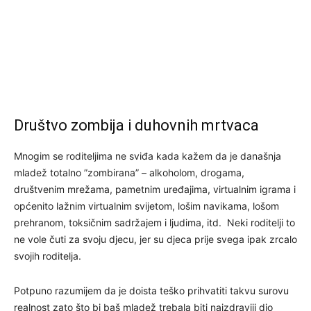
Društvo zombija i duhovnih mrtvaca
Mnogim se roditeljima ne sviđa kada kažem da je današnja
mladež totalno ”zombirana” – alkoholom, drogama,
društvenim mrežama, pametnim uređajima, virtualnim igrama i
općenito lažnim virtualnim svijetom, lošim navikama, lošom
prehranom, toksičnim sadržajem i ljudima, itd. Neki roditelji to
ne vole čuti za svoju djecu, jer su djeca prije svega ipak zrcalo
svojih roditelja.
Potpuno razumijem da je doista teško prihvatiti takvu surovu
realnost zato što bi baš mladež trebala biti najzdraviji dio