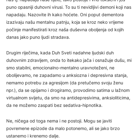
puno opasniji duhovni virusi. To su ti nevidljivi demoni koji nas
napadaju. Nazovite ih kako hoćete. Oni poput dementora
izazivaju našu mentalnu patnju, koja se kroz neko vrijeme
počinje manifestirati kroz naša duševna oboljenja od kojih
danas jako puno ljudi stradava.
Drugim riječima, kada Duh Sveti nadahne ljudski duh
duhovnim zdravljem, onda to itekako jača i osnažuje dušu, mi
smo stabilni, emocionalno-mentalno uravnoteženi, ne
obolijevamo, ne zapadamo u anksiozna i depresivna stanja,
nemamo potrebu za agresijom (da pretučemo svoju ženu
npr.), da se opijamo i drogiramo, provodimo satima u lažnom
virtualnom svijetu, da smo na antidepresivima, anksioliticima,
da ne možemo zaspati bez sedativa-hipnotika.
Ne, ničega od toga nema i ne postoji. Mogu se javiti
povremene epizode da malo potonemo, ali se jako brzo
ustanemo i krenemo dalje.