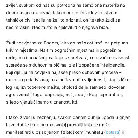
zvijer, svakom od nas su potrebna ne samo ona materijalna
dobra nego i duhovna. Iako moderni čovjek znanstveno-
tehničke civilizacije ne želi to priznati, on itekako žudi za
nečim višim. Nečim što je cjeloviti dio njegova bića.
Žudi nesvjesno za Bogom, iako ga nažalost traži na potpuno
krivim mjestima. Na tim pogrešnim mjestima ili pogrešnim
radnjama i ponašanjima koja se pretvaraju u različite ovisnosti,
susreće se s duhovnim bićima, zle i izopačene inteligencije,
koji djeluju na čovjeka najlakše preko duhovnih procesa –
moralnog relativizma, totalno izvrnutih vrijednosti, utopističke
logike, izvitoperene mašte, oholosti da je sam sebi dovoljan,
agresivnosti, tuge, depresije, mišlju da je Bog nepotreban,
slijepo vjerujući samo u znanost, itd.
I tako, živeći u neznanju, svakim danom dublje upada u grijeh
i sve dublje tone prema svojoj provaliji koja se može
manifestirati u oslabljenom fiziološkom imunitetu (
bolesti
) ili