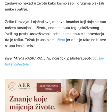
zaglavimo nekad u životu kako bismo sebi i drugima olakšali
muke i patnju.
Želite li razvijati i ojačati svoj duhovni imunitet koji daje smisao
našem postojanju i životu, onda na putu tog cjeloživotnog
”velikog posla” usavršavanja sebe, nema pauze i opravdanja
da je teško. Težak je uostalom i
život
jer da nije tako ne bi sve
skupa imalo smisla.
piše: Mirella RASIC PAOLINI, holistički psihoterapeut/
focusin-
holisticlifestyle