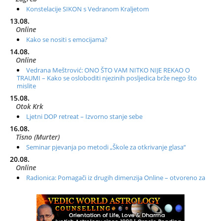
Konstelacije SIKON s Vedranom Kraljetom
13.08.
Online
Kako se nositi s emocijama?
14.08.
Online
Vedrana Meštrović: ONO ŠTO VAM NITKO NIJE REKAO O
TRAUMI – Kako se osloboditi njezinih posljedica brže nego što
mislite
15.08.
Otok Krk
Ljetni DOP retreat – Izvorno stanje sebe
16.08.
Tisno (Murter)
Seminar pjevanja po metodi „Škole za otkrivanje glasa“
20.08.
Online
Radionica: Pomagači iz drugih dimenzija Online – otvoreno za
sve
21.08.
Zagreb+Online
Osnovni ThetaHealing® tečaj, Zagreb i Online