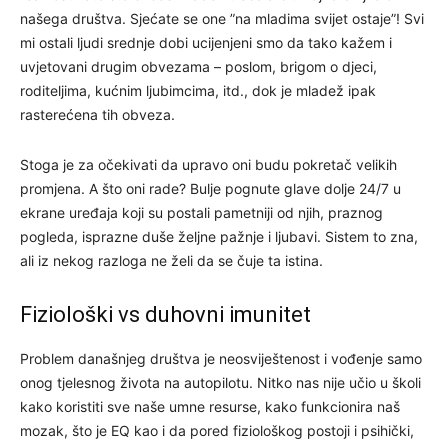
našega društva. Sjećate se one ”na mladima svijet ostaje”! Svi
mi ostali ljudi srednje dobi ucijenjeni smo da tako kažem i
uvjetovani drugim obvezama – poslom, brigom o djeci,
roditeljima, kućnim ljubimcima, itd., dok je mladež ipak
rasterećena tih obveza.
Stoga je za očekivati da upravo oni budu pokretač velikih
promjena. A što oni rade? Bulje pognute glave dolje 24/7 u
ekrane uređaja koji su postali pametniji od njih, praznog
pogleda, isprazne duše željne pažnje i ljubavi. Sistem to zna,
ali iz nekog razloga ne želi da se čuje ta istina.
Fiziološki vs duhovni imunitet
Problem današnjeg društva je neosviještenost i vođenje samo
onog tjelesnog života na autopilotu. Nitko nas nije učio u školi
kako koristiti sve naše umne resurse, kako funkcionira naš
mozak, što je EQ kao i da pored fiziološkog postoji i psihički,