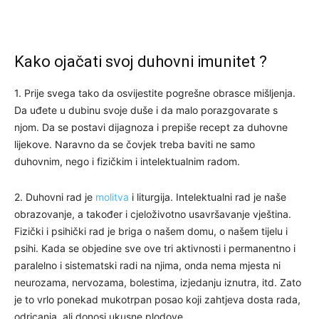
Kako ojačati svoj duhovni imunitet ?
1. Prije svega tako da osvijestite pogrešne obrasce mišljenja.
Da uđete u dubinu svoje duše i da malo porazgovarate s
njom. Da se postavi dijagnoza i prepiše recept za duhovne
lijekove. Naravno da se čovjek treba baviti ne samo
duhovnim, nego i fizičkim i intelektualnim radom.
2. Duhovni rad je
molitva
i liturgija. Intelektualni rad je naše
obrazovanje, a također i cjeloživotno usavršavanje vještina.
Fizički i psihički rad je briga o našem domu, o našem tijelu i
psihi. Kada se objedine sve ove tri aktivnosti i permanentno i
paralelno i sistematski radi na njima, onda nema mjesta ni
neurozama, nervozama, bolestima, izjedanju iznutra, itd. Zato
je to vrlo ponekad mukotrpan posao koji zahtjeva dosta rada,
odricanja, ali donosi ukusne plodove.