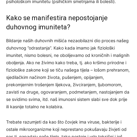
psihološkom imunitetu (psihičkim smetnjama ili bolesti).
Kako se manifestira nepostojanje
duhovnog imuniteta?
Bildanje naših duhovnih mišića nezaobilazni dio proces našeg
duhovnog ”odrastanja”. Kako kada imamo jak fiziološki
imunitet, nismo bolesni, ne obolijevamo od kroničnih i malignih
oboljenja. Ako ne živimo kako treba, tj. ako kršimo prirodne i
fiziološke zakone koji se tiču našega tijela – lošom prehranom,
sjedilačkim načinom života, pušenjem, opijanjem,
prekomjernim trošenjem lijekova, živciranjem, ljubomorom,
zavisti na druge, ogovaranjem, podmetanjem, nastojanjem da
se svidimo svima, itd. naš imunosni sistem slabi sve dok prije
ili kasnije totalno ne kolabira.
Trebate razumjeti da kao što čovjek ima viruse, bakterije i
ostale mikroorganizme koji neprestano pokušavaju živjeti od
nas tj. napadaju naše tijelo, tako postoje i vrlo toksični i još