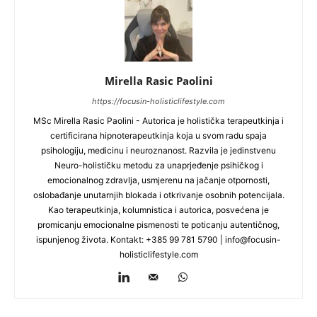
Mirella Rasic Paolini
https://focusin-holisticlifestyle.com
MSc Mirella Rasic Paolini - Autorica je holistička terapeutkinja i
certificirana hipnoterapeutkinja koja u svom radu spaja
psihologiju, medicinu i neuroznanost. Razvila je jedinstvenu
Neuro-holističku metodu za unaprjeđenje psihičkog i
emocionalnog zdravlja, usmjerenu na jačanje otpornosti,
oslobađanje unutarnjih blokada i otkrivanje osobnih potencijala.
Kao terapeutkinja, kolumnistica i autorica, posvećena je
promicanju emocionalne pismenosti te poticanju autentičnog,
ispunjenog života. Kontakt: +385 99 781 5790 |
info@focusin-
holisticlifestyle.com