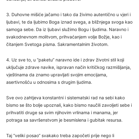
3. Duhovne mišiće jačamo i tako da živimo autentično u vjeri i
ljubavi, te da ljubimo Boga iznad svega, a bližnjega svoga kao
samoga sebe. Da iz ljubavi služimo Bogu i ljudima. Naravno i
svakodnevnom molitvom, prihvaćanjem volje Božje, kao i
čitanjem Svetoga pisma. Sakramentalnim životom.
4. Uz sve to, u ”paketu” naravno ide i zdrav životni stil koji
uključuje zdrave navike, ispravan način kritičkog razmišljanja,
vještinama da znamo upravljati svojim emocijama,
asertivnošću u odnosima s drugim ljudima.
Sve ovo zahtjeva konstantni i sistematski rad na sebi kako
bismo se što bolje upoznali, kako bismo naučili zavoljeti sebe i
prihvatiti druge sa svim njihovim vrlinama i manama, jer
potraga sa savršenstvom je besmislena i gubitak resursa.
Taj ”veliki posao” svakako treba započeti prije nego li