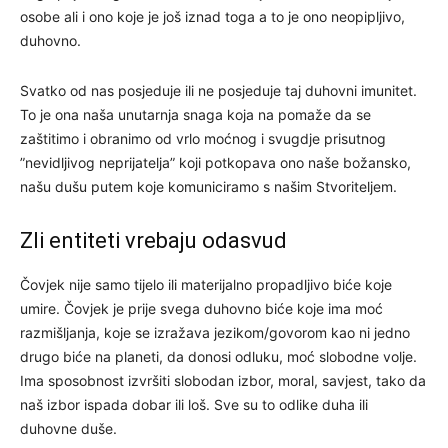
osobe ali i ono koje je još iznad toga a to je ono neopipljivo,
duhovno.
Svatko od nas posjeduje ili ne posjeduje taj duhovni imunitet.
To je ona naša unutarnja snaga koja na pomaže da se
zaštitimo i obranimo od vrlo moćnog i svugdje prisutnog
”nevidljivog neprijatelja” koji potkopava ono naše božansko,
našu dušu putem koje komuniciramo s našim Stvoriteljem.
Zli entiteti vrebaju odasvud
Čovjek nije samo tijelo ili materijalno propadljivo biće koje
umire. Čovjek je prije svega duhovno biće koje ima moć
razmišljanja, koje se izražava jezikom/govorom kao ni jedno
drugo biće na planeti, da donosi odluku, moć slobodne volje.
Ima sposobnost izvršiti slobodan izbor, moral, savjest, tako da
naš izbor ispada dobar ili loš. Sve su to odlike duha ili
duhovne duše.