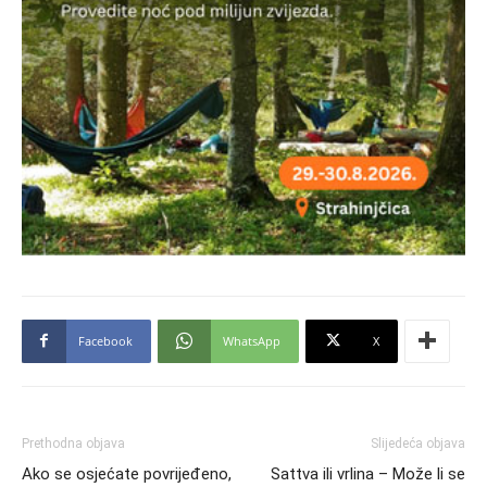
Facebook
WhatsApp
X
Prethodna objava
Slijedeća objava
Ako se osjećate povrijeđeno,
Sattva ili vrlina – Može li se