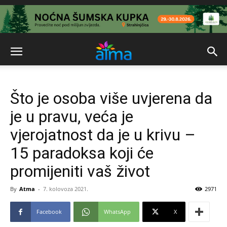
Što je osoba više uvjerena da
je u pravu, veća je
vjerojatnost da je u krivu –
15 paradoksa koji će
promijeniti vaš život
By
Atma
-
7. kolovoza 2021.
2971
Facebook
WhatsApp
X