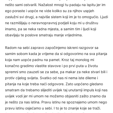
nešto sami ostvarili. Nažalost mnogi tu padaju na ispitu jer im
ego poraste i uopće ne vide koliko su za njihov uspjeh
zaslužni svi drugi, a najviše sistem koji im je to omogućio. Ljudi
ne razmišljaju o neravnopravnoj podjeli koju mi u društvu
imamo, pa se neka radna mjesta, a samim tim i ljudi koji
obavljaju te poslove smatraju manje vrijednima.
Radom na sebi zapravo započinjemo iskreni razgovor sa
samim sobom kada je vrijeme da si odgovorimo na sva pitanja
koja nam uopće padnu na pamet. Kroz taj monolog mi
konačno gradimo vlastite stavove i po prvi puta u životu
spremni smo zauzeti se za sebe, pa makar za neke stvari bili i
protiv cijelog svijeta. Svatko od nas ni nema iste dileme i
pitanja na koje treba naći odgovore. Zato uopćeno gledano
smatram da trebamo slijediti uvijek taj unutarnji impuls koji nas
uvijek vodi jer mi umom ne možemo objasniti zašto znamo da
je nešto za nas istina. Pravu istinu ne spoznajemo umom nego
pravu istinu osjećamo u sebi. I to je to znanje koje se traži.