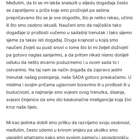
Međutim, da bi se mi lakše snalazili u slijedu događaja često
se zapetljamo u priče koje smo proživjeli pa satima
prepričavamo što se je sve dogodilo, što je netko rekao, učinio
ili što smo osobno iskusili. Naučeni smo da najčešće tako
događaje iz prošlosti vučemo u sadašnji trenutak i tako sijemo
sjeme za takav isti događaj. Druga krajnost u kojoj smo
naučeni živjeti su pusti snovi o tome što bi mi željeli doživjeti
pa gotovo naglas sanjarimo, a da pritom nikad nismo donijeli
odluku da nešto stvarno poduzmemo i u ovom sada to i
ostvarimo. Na taj nam se način događa da zapravo jedini
trenutak našeg postojanja, naše SADA gotovo preskačemo. U
mislima i svojim pričama uglavnom boravimo ili u prošlosti ili u
budućnosti, a najmanje smo svjesni ovog trenutka, disanja,
svjesni činjenice da smo dio beskonačne inteligencije koja živi
kroz naše tijelo.
Mi kao jedinka dobili smo priliku da razvijamo svoju osobnost,
međutim, često odemo u krivom smjeru pa ukoliko smo
uspješni smatramo kako smo svojom pameću i sposobnošću