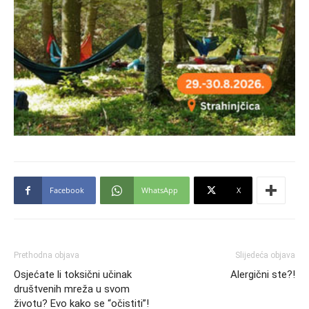
Facebook
WhatsApp
X
Prethodna objava
Slijedeća objava
Osjećate li toksični učinak
Alergični ste?!
društvenih mreža u svom
životu? Evo kako se “očistiti”!