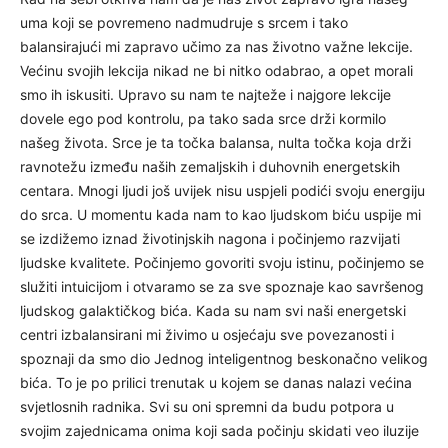
uma koji se povremeno nadmudruje s srcem i tako
balansirajući mi zapravo učimo za nas životno važne lekcije.
Većinu svojih lekcija nikad ne bi nitko odabrao, a opet morali
smo ih iskusiti. Upravo su nam te najteže i najgore lekcije
dovele ego pod kontrolu, pa tako sada srce drži kormilo
našeg života. Srce je ta točka balansa, nulta točka koja drži
ravnotežu između naših zemaljskih i duhovnih energetskih
centara. Mnogi ljudi još uvijek nisu uspjeli podići svoju energiju
do srca. U momentu kada nam to kao ljudskom biću uspije mi
se izdižemo iznad životinjskih nagona i počinjemo razvijati
ljudske kvalitete. Počinjemo govoriti svoju istinu, počinjemo se
služiti intuicijom i otvaramo se za sve spoznaje kao savršenog
ljudskog galaktičkog bića. Kada su nam svi naši energetski
centri izbalansirani mi živimo u osjećaju sve povezanosti i
spoznaji da smo dio Jednog inteligentnog beskonačno velikog
bića. To je po prilici trenutak u kojem se danas nalazi većina
svjetlosnih radnika. Svi su oni spremni da budu potpora u
svojim zajednicama onima koji sada počinju skidati veo iluzije