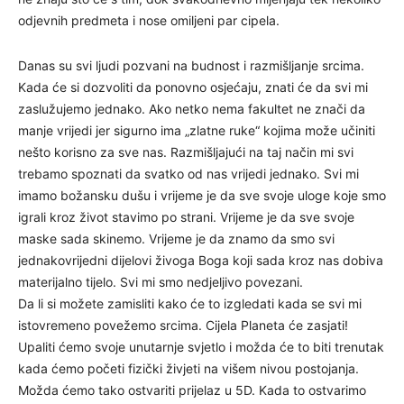
odjevnih predmeta i nose omiljeni par cipela.
Danas su svi ljudi pozvani na budnost i razmišljanje srcima.
Kada će si dozvoliti da ponovno osjećaju, znati će da svi mi
zaslužujemo jednako. Ako netko nema fakultet ne znači da
manje vrijedi jer sigurno ima „zlatne ruke“ kojima može učiniti
nešto korisno za sve nas. Razmišljajući na taj način mi svi
trebamo spoznati da svatko od nas vrijedi jednako. Svi mi
imamo božansku dušu i vrijeme je da sve svoje uloge koje smo
igrali kroz život stavimo po strani. Vrijeme je da sve svoje
maske sada skinemo. Vrijeme je da znamo da smo svi
jednakovrijedni dijelovi živoga Boga koji sada kroz nas dobiva
materijalno tijelo. Svi mi smo nedjeljivo povezani.
Da li si možete zamisliti kako će to izgledati kada se svi mi
istovremeno povežemo srcima. Cijela Planeta će zasjati!
Upaliti ćemo svoje unutarnje svjetlo i možda će to biti trenutak
kada ćemo početi fizički živjeti na višem nivou postojanja.
Možda ćemo tako ostvariti prijelaz u 5D. Kada to ostvarimo