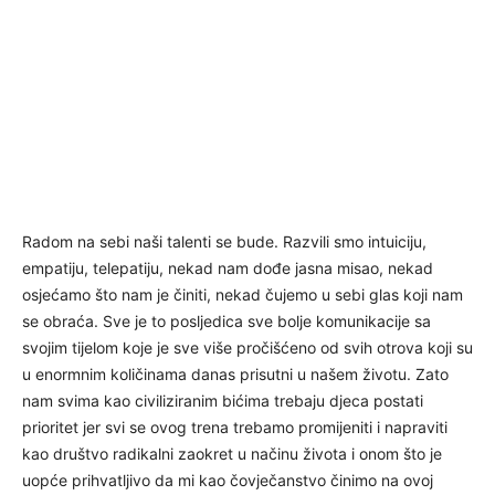
Radom na sebi naši talenti se bude. Razvili smo intuiciju,
empatiju, telepatiju, nekad nam dođe jasna misao, nekad
osjećamo što nam je činiti, nekad čujemo u sebi glas koji nam
se obraća. Sve je to posljedica sve bolje komunikacije sa
svojim tijelom koje je sve više pročišćeno od svih otrova koji su
u enormnim količinama danas prisutni u našem životu. Zato
nam svima kao civiliziranim bićima trebaju djeca postati
prioritet jer svi se ovog trena trebamo promijeniti i napraviti
kao društvo radikalni zaokret u načinu života i onom što je
uopće prihvatljivo da mi kao čovječanstvo činimo na ovoj