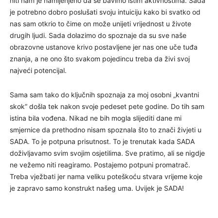
niti nam je namijenjeno da se bavimo istim aktivnostima. Sada
je potrebno dobro poslušati svoju intuiciju kako bi svatko od
nas sam otkrio to čime on može unijeti vrijednost u živote
drugih ljudi. Sada dolazimo do spoznaje da su sve naše
obrazovne ustanove krivo postavljene jer nas one uče tuđa
znanja, a ne ono što svakom pojedincu treba da živi svoj
najveći potencijal.
Sama sam tako do ključnih spoznaja za moj osobni „kvantni
skok“ došla tek nakon svoje pedeset pete godine. Do tih sam
istina bila vođena. Nikad ne bih mogla slijediti dane mi
smjernice da prethodno nisam spoznala što to znači živjeti u
SADA. To je potpuna prisutnost. To je trenutak kada SADA
doživljavamo svim svojim osjetilima. Sve pratimo, ali se nigdje
ne vežemo niti reagiramo. Postajemo potpuni promatrač.
Treba vježbati jer nama veliku poteškoću stvara vrijeme koje
je zapravo samo konstrukt našeg uma. Uvijek je SADA!