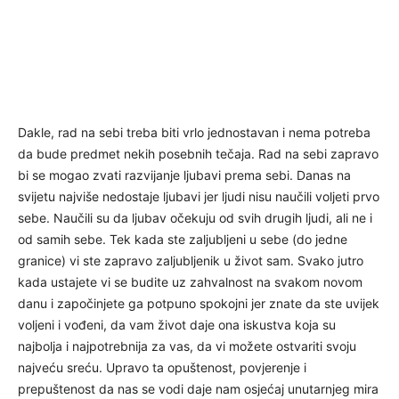
Dakle, rad na sebi treba biti vrlo jednostavan i nema potreba
da bude predmet nekih posebnih tečaja. Rad na sebi zapravo
bi se mogao zvati razvijanje ljubavi prema sebi. Danas na
svijetu najviše nedostaje ljubavi jer ljudi nisu naučili voljeti prvo
sebe. Naučili su da ljubav očekuju od svih drugih ljudi, ali ne i
od samih sebe. Tek kada ste zaljubljeni u sebe (do jedne
granice) vi ste zapravo zaljubljenik u život sam. Svako jutro
kada ustajete vi se budite uz zahvalnost na svakom novom
danu i započinjete ga potpuno spokojni jer znate da ste uvijek
voljeni i vođeni, da vam život daje ona iskustva koja su
najbolja i najpotrebnija za vas, da vi možete ostvariti svoju
najveću sreću. Upravo ta opuštenost, povjerenje i
prepuštenost da nas se vodi daje nam osjećaj unutarnjeg mira