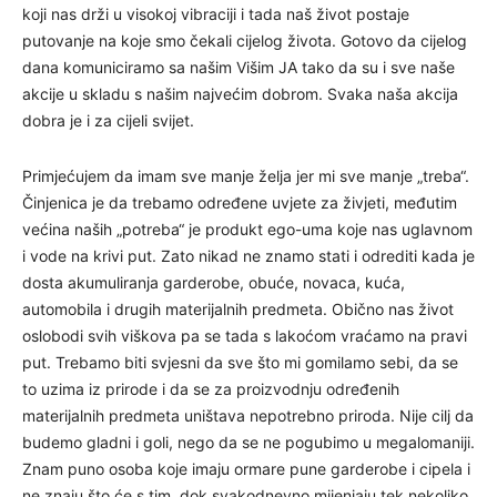
koji nas drži u visokoj vibraciji i tada naš život postaje
putovanje na koje smo čekali cijelog života. Gotovo da cijelog
dana komuniciramo sa našim Višim JA tako da su i sve naše
akcije u skladu s našim najvećim dobrom. Svaka naša akcija
dobra je i za cijeli svijet.
Primjećujem da imam sve manje želja jer mi sve manje „treba“.
Činjenica je da trebamo određene uvjete za živjeti, međutim
većina naših „potreba“ je produkt ego-uma koje nas uglavnom
i vode na krivi put. Zato nikad ne znamo stati i odrediti kada je
dosta akumuliranja garderobe, obuće, novaca, kuća,
automobila i drugih materijalnih predmeta. Obično nas život
oslobodi svih viškova pa se tada s lakoćom vraćamo na pravi
put. Trebamo biti svjesni da sve što mi gomilamo sebi, da se
to uzima iz prirode i da se za proizvodnju određenih
materijalnih predmeta uništava nepotrebno priroda. Nije cilj da
budemo gladni i goli, nego da se ne pogubimo u megalomaniji.
Znam puno osoba koje imaju ormare pune garderobe i cipela i
ne znaju što će s tim, dok svakodnevno mijenjaju tek nekoliko