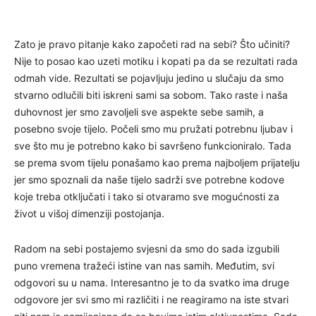
Zato je pravo pitanje kako započeti rad na sebi? Što učiniti?
Nije to posao kao uzeti motiku i kopati pa da se rezultati rada
odmah vide. Rezultati se pojavljuju jedino u slučaju da smo
stvarno odlučili biti iskreni sami sa sobom. Tako raste i naša
duhovnost jer smo zavoljeli sve aspekte sebe samih, a
posebno svoje tijelo. Počeli smo mu pružati potrebnu ljubav i
sve što mu je potrebno kako bi savršeno funkcioniralo. Tada
se prema svom tijelu ponašamo kao prema najboljem prijatelju
jer smo spoznali da naše tijelo sadrži sve potrebne kodove
koje treba otključati i tako si otvaramo sve mogućnosti za
život u višoj dimenziji postojanja.
Radom na sebi postajemo svjesni da smo do sada izgubili
puno vremena tražeći istine van nas samih. Međutim, svi
odgovori su u nama. Interesantno je to da svatko ima druge
odgovore jer svi smo mi različiti i ne reagiramo na iste stvari