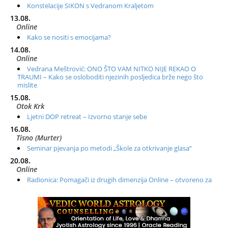
Konstelacije SIKON s Vedranom Kraljetom
13.08.
Online
Kako se nositi s emocijama?
14.08.
Online
Vedrana Meštrović: ONO ŠTO VAM NITKO NIJE REKAO O
TRAUMI – Kako se osloboditi njezinih posljedica brže nego što
mislite
15.08.
Otok Krk
Ljetni DOP retreat – Izvorno stanje sebe
16.08.
Tisno (Murter)
Seminar pjevanja po metodi „Škole za otkrivanje glasa“
20.08.
Online
Radionica: Pomagači iz drugih dimenzija Online – otvoreno za
sve
21.08.
Zagreb+Online
Osnovni ThetaHealing® tečaj, Zagreb i Online