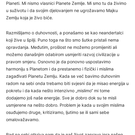
Planeti. Mi nismo vlasnici Planete Zemlje. Mi smo tu da živimo
u suživotu i da svojim djelovanjem ne ugrožavamo Majku
Zemlju koja je živo biće.
Razmišljamo o duhovnosti, a ponašamo se kao neandertalci
koji žive u špilji. Puno toga na što smo šutke pristali nema
opravdanja. Međutim, prošlost ne možemo promijeniti ali
možemo današnjim odabirom usmjeriti razvoj civilizacije u
pravom smjeru. Osnovno je da ponovno uspostavimo
harmoniju s Planetom i da prestanemo i fizički i mislima
zagađivati Planetu Zemlju. Kada se već bavimo duhovnim
radom na sebi onda trebamo biti svjesni da je misao energija u
pokretu i da kada nešto intenzivno „mislimo“ mi tome
dodajemo još naše energije. Sve je dobro dok su te misli
usmjerene na nešto dobro. Problem je kada u svojim mislima
osuđujemo druge, kritiziramo, ljutimo se ili sami sebe
omalovažavamo.
Rad na sebi otkriva nam da je naš život zapravo igra našeg