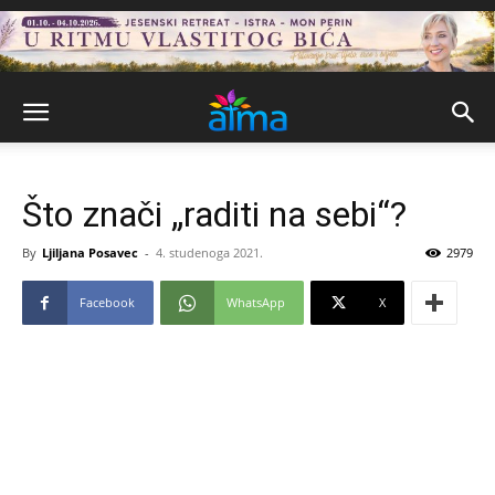
Što znači „raditi na sebi“?
By
Ljiljana Posavec
-
4. studenoga 2021.
2979
Facebook
WhatsApp
X