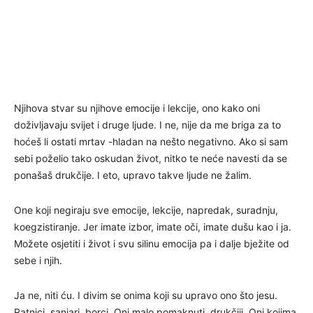
Njihova stvar su njihove emocije i lekcije, ono kako oni
doživljavaju svijet i druge ljude. I ne, nije da me briga za to
hoćeš li ostati mrtav -hladan na nešto negativno. Ako si sam
sebi poželio tako oskudan život, nitko te neće navesti da se
ponašaš drukčije. I eto, upravo takve ljude ne žalim.
One koji negiraju sve emocije, lekcije, napredak, suradnju,
koegzistiranje. Jer imate izbor, imate oči, imate dušu kao i ja.
Možete osjetiti i život i svu silinu emocija pa i dalje bježite od
sebe i njih.
Ja ne, niti ću. I divim se onima koji su upravo ono što jesu.
Ratnici, sanjari, borci. Oni malo pomaknuti, drukčiji. Oni kojima