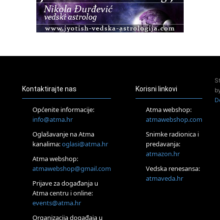
Access BARS®, otpusti stres
23.08.
Pula
Access Energetski Facelift®
24.08.
Zagreb
Pjesma srca / Zagreb
Online
S
Tečaj Višeg Vodstva, razvijanja intuicije i Akaša zapisa
Kontaktirajte nas
Korisni linkovi
b
26.08.
D
Online
Općenite informacije:
Atma webshop:
Postanite Nositelj Vibracije Nove Zemlje
info@atma.hr
atmawebshop.com
27.08.
Oglašavanje na Atma
Snimke radionica i
Visoko
kanalima:
oglasi@atma.hr
predavanja:
Alemka Dauskardt – Jednodnevna radionica sistemskih
konstelacija
atmazon.hr
Atma webshop:
29.08.
atmawebshop@gmail.com
Vedska renesansa:
Zagreb
atmaveda.hr
Prijave za događanja u
HOD PO ŽERAVICI – Seminar koji mijenja tijelo, duh i um
SoulFest – Festival glazbe, mudrosti i zajedništva
Atma centru i online:
events@atma.hr
Radoboj
Noćna šumska kupka
Organizacija događaja u