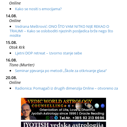
Online
Kako se nositi s emocijama?
14.08.
Online
Vedrana Meštrović: ONO ŠTO VAM NITKO NIJE REKAO O
TRAUMI – Kako se osloboditi njezinih posljedica brže nego što
mislite
15.08.
Otok Krk
Ljetni DOP retreat – Izvorno stanje sebe
16.08.
Tisno (Murter)
Seminar pjevanja po metodi „Škole za otkrivanje glasa“
20.08.
Online
Radionica: Pomagači iz drugih dimenzija Online – otvoreno za
sve
21.08.
Zagreb+Online
Osnovni ThetaHealing® tečaj, Zagreb i Online
22.08.
Pula