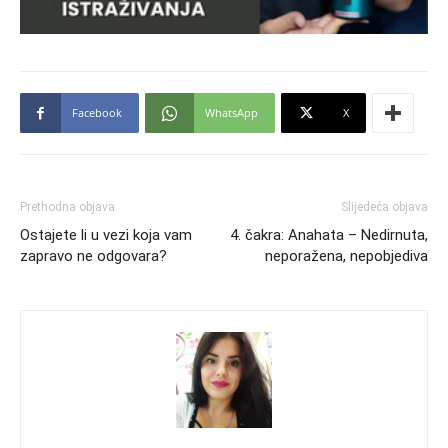
Facebook
WhatsApp
X
Prethodna objava
Slijedeća objava
Ostajete li u vezi koja vam
4. čakra: Anahata – Nedirnuta,
zapravo ne odgovara?
neporažena, nepobjediva