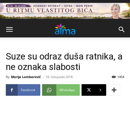
Suze su odraz duša ratnika, a
ne oznaka slabosti
By
Marija Lombarović
-
18. listopada 2018.
1454
Facebook
WhatsApp
X