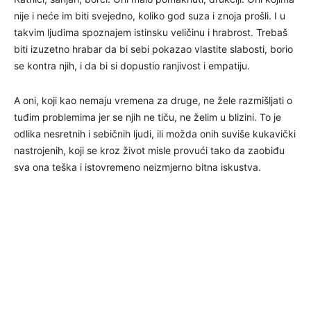
nije i neće im biti svejedno, koliko god suza i znoja prošli. I u
takvim ljudima spoznajem istinsku veličinu i hrabrost. Trebaš
biti izuzetno hrabar da bi sebi pokazao vlastite slabosti, borio
se kontra njih, i da bi si dopustio ranjivost i empatiju.
A oni, koji kao nemaju vremena za druge, ne žele razmišljati o
tuđim problemima jer se njih ne tiču, ne želim u blizini. To je
odlika nesretnih i sebičnih ljudi, ili možda onih suviše kukavički
nastrojenih, koji se kroz život misle provući tako da zaobiđu
sva ona teška i istovremeno neizmjerno bitna iskustva.