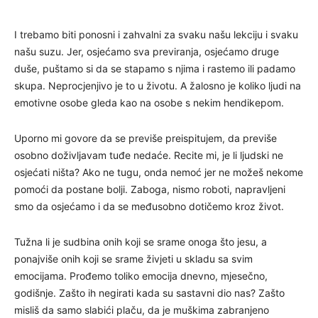
I trebamo biti ponosni i zahvalni za svaku našu lekciju i svaku
našu suzu. Jer, osjećamo sva previranja, osjećamo druge
duše, puštamo si da se stapamo s njima i rastemo ili padamo
skupa. Neprocjenjivo je to u životu. A žalosno je koliko ljudi na
emotivne osobe gleda kao na osobe s nekim hendikepom.
Uporno mi govore da se previše preispitujem, da previše
osobno doživljavam tuđe nedaće. Recite mi, je li ljudski ne
osjećati ništa? Ako ne tugu, onda nemoć jer ne možeš nekome
pomoći da postane bolji. Zaboga, nismo roboti, napravljeni
smo da osjećamo i da se međusobno dotičemo kroz život.
Tužna li je sudbina onih koji se srame onoga što jesu, a
ponajviše onih koji se srame živjeti u skladu sa svim
emocijama. Prođemo toliko emocija dnevno, mjesečno,
godišnje. Zašto ih negirati kada su sastavni dio nas? Zašto
misliš da samo slabići plaču, da je muškima zabranjeno