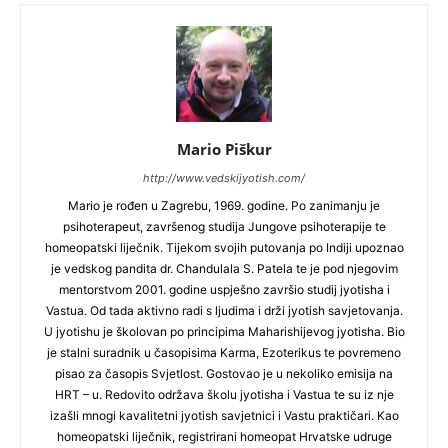
Mario Piškur
http://www.vedskijyotish.com/
Mario je rođen u Zagrebu, 1969. godine. Po zanimanju je
psihoterapeut, završenog studija Jungove psihoterapije te
homeopatski liječnik. Tijekom svojih putovanja po Indiji upoznao
je vedskog pandita dr. Chandulala S. Patela te je pod njegovim
mentorstvom 2001. godine uspješno završio studij jyotisha i
Vastua. Od tada aktivno radi s ljudima i drži jyotish savjetovanja.
U jyotishu je školovan po principima Maharishijevog jyotisha. Bio
je stalni suradnik u časopisima Karma, Ezoterikus te povremeno
pisao za časopis Svjetlost. Gostovao je u nekoliko emisija na
HRT – u. Redovito održava školu jyotisha i Vastua te su iz nje
izašli mnogi kavalitetni jyotish savjetnici i Vastu praktičari. Kao
homeopatski liječnik, registrirani homeopat Hrvatske udruge