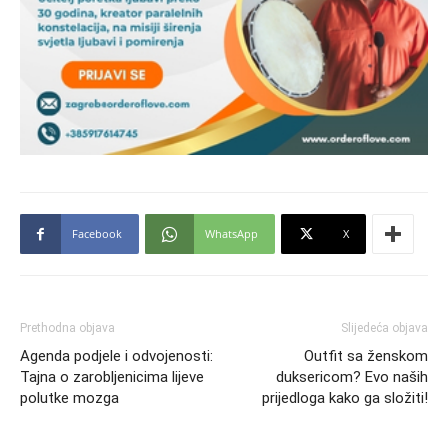
Facebook
WhatsApp
X
Prethodna objava
Slijedeća objava
Agenda podjele i odvojenosti:
Outfit sa ženskom
Tajna o zarobljenicima lijeve
duksericom? Evo naših
polutke mozga
prijedloga kako ga složiti!