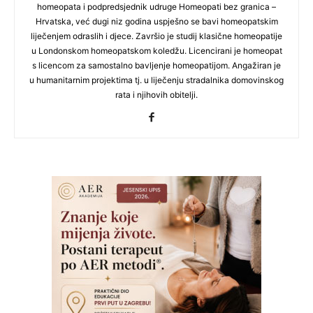
homeopata i podpredsjednik udruge Homeopati bez granica –
Hrvatska, već dugi niz godina uspješno se bavi homeopatskim
liječenjem odraslih i djece. Završio je studij klasične homeopatije
u Londonskom homeopatskom koledžu. Licencirani je homeopat
s licencom za samostalno bavljenje homeopatijom. Angažiran je
u humanitarnim projektima tj. u liječenju stradalnika domovinskog
rata i njihovih obitelji.