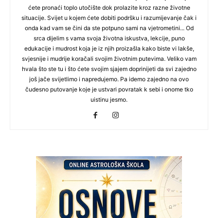
ćete pronaći toplo utočište dok prolazite kroz razne životne
situacije. Svijet u kojem ćete dobiti podršku i razumijevanje čak i
onda kad vam se čini da ste potpuno sami na vjetrometini... Od
srca dijelim s vama svoja životna iskustva, lekcije, puno
edukacije i mudrost koja je iz njih proizašla kako biste vi lakše,
svjesnije i mudrije koračali svojim životnim putevima. Veliko vam
hvala što ste tu i što ćete svojim sjajem doprinijeti da svi zajedno
još jače svijetlimo i napredujemo. Pa idemo zajedno na ovo
čudesno putovanje koje je ustvari povratak k sebi i onome tko
uistinu jesmo.