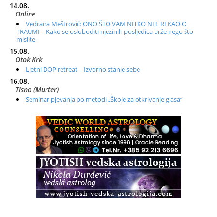
14.08.
Online
Vedrana Meštrović: ONO ŠTO VAM NITKO NIJE REKAO O
TRAUMI – Kako se osloboditi njezinih posljedica brže nego što
mislite
15.08.
Otok Krk
Ljetni DOP retreat – Izvorno stanje sebe
16.08.
Tisno (Murter)
Seminar pjevanja po metodi „Škole za otkrivanje glasa“
20.08.
Online
Radionica: Pomagači iz drugih dimenzija Online – otvoreno za
sve
21.08.
Zagreb+Online
Osnovni ThetaHealing® tečaj, Zagreb i Online
22.08.
Pula
Access BARS®, otpusti stres
23.08.