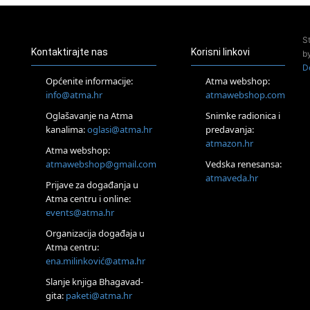
Pula
Access Energetski Facelift®
24.08.
S
Zagreb
Kontaktirajte nas
Korisni linkovi
b
Pjesma srca / Zagreb
D
Online
Općenite informacije:
Atma webshop:
Tečaj Višeg Vodstva, razvijanja intuicije i Akaša zapisa
info@atma.hr
atmawebshop.com
26.08.
Oglašavanje na Atma
Snimke radionica i
Online
kanalima:
oglasi@atma.hr
predavanja:
Postanite Nositelj Vibracije Nove Zemlje
atmazon.hr
27.08.
Atma webshop:
Visoko
atmawebshop@gmail.com
Vedska renesansa:
Alemka Dauskardt – Jednodnevna radionica sistemskih
atmaveda.hr
Prijave za događanja u
konstelacija
Atma centru i online:
29.08.
events@atma.hr
Zagreb
HOD PO ŽERAVICI – Seminar koji mijenja tijelo, duh i um
Organizacija događaja u
SoulFest – Festival glazbe, mudrosti i zajedništva
Atma centru:
30.08.
ena.milinković@atma.hr
Zagreb
Slanje knjiga Bhagavad-
Access BARS® edukacija otpusti stres
gita:
paketi@atma.hr
31.08.