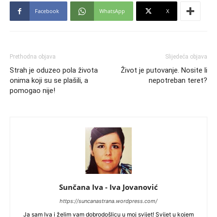
Facebook
WhatsApp
X
Prethodna objava
Slijedeća objava
Strah je oduzeo pola života
Život je putovanje. Nosite li
onima koji su se plašili, a
nepotreban teret?
pomogao nije!
Sunčana Iva - Iva Jovanović
https://suncanastrana.wordpress.com/
Ja sam Iva i želim vam dobrodošlicu u moj svijet! Svijet u kojem