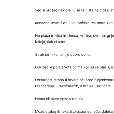
Već si prošao najgore i više te ništa ne može izn
Konačno shvatiš da
život
počinje tek onda kad 
Ne plaše te više hladnoća, vrelina, uvrede, gnjev
izdaja, čak ni smrt.
Strah još nikome nije dobro donio.
Oduzeo je pola života onima koji su se plašili, 
Odsutnost straha ti otvara oči pred činjenicom
razočarenje – razočaranih, a kritika – kritičara.
Nema nikakve veze s tobom.
Može dijalog ili neka ti zvocaju iza leđa, daleko