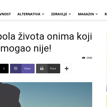
VNOST
ALTERNATIVA
ZDRAVLJE
MAGAZIN
R
pola života onima koji
pomogao nije!
2940
X
Viber
Print