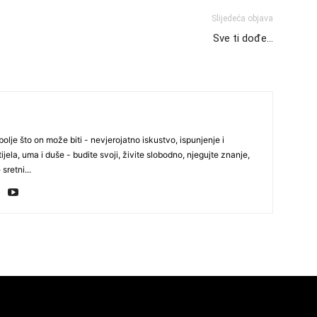
Slijedeća objava
Sve ti dođe…
24
26
olje što on može biti - nevjerojatno iskustvo, ispunjenje i
ijela, uma i duše - budite svoji, živite slobodno, njegujte znanje,
 sretni...
27
29
30