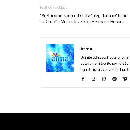
Prethodna objava
“Sretni smo kada od sutrašnjeg dana ništa ne
tražimo!”- Mudosti velikog Hermann Hessea
Atma
Učinite od svog života ono najb
putovanje. Stvorite ravnotežu t
cijenite iskustvo, volite i budite