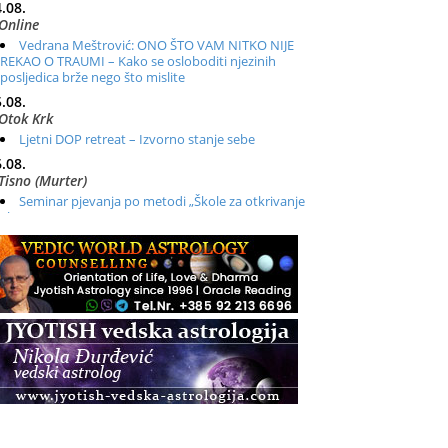
.08.
Online
Vedrana Meštrović: ONO ŠTO VAM NITKO NIJE
REKAO O TRAUMI – Kako se osloboditi njezinih
posljedica brže nego što mislite
.08.
Otok Krk
Ljetni DOP retreat – Izvorno stanje sebe
.08.
Tisno (Murter)
Seminar pjevanja po metodi „Škole za otkrivanje
glasa“
.08.
Online
Radionica: Pomagači iz drugih dimenzija Online –
otvoreno za sve
.08.
Zagreb+Online
Osnovni ThetaHealing® tečaj, Zagreb i Online
.08.
Pula
Access BARS®, otpusti stres
.08.