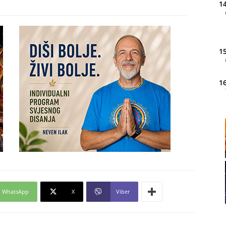
14
15
16
20
21
WhatsApp
X
Viber
22
23