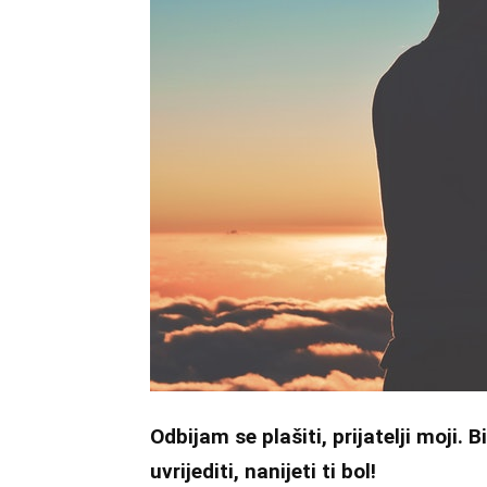
Odbijam se plašiti, prijatelji moji. B
uvrijediti, nanijeti ti bol!