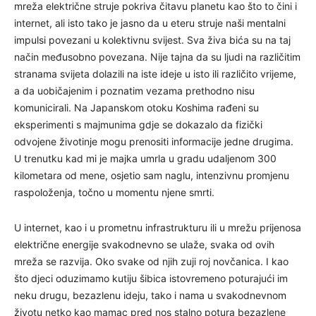
mreža električne struje pokriva čitavu planetu kao što to čini i
internet, ali isto tako je jasno da u eteru struje naši mentalni
impulsi povezani u kolektivnu svijest. Sva živa bića su na taj
način međusobno povezana. Nije tajna da su ljudi na različitim
stranama svijeta dolazili na iste ideje u isto ili različito vrijeme,
a da uobičajenim i poznatim vezama prethodno nisu
komunicirali. Na Japanskom otoku Koshima rađeni su
eksperimenti s majmunima gdje se dokazalo da fizički
odvojene životinje mogu prenositi informacije jedne drugima.
U trenutku kad mi je majka umrla u gradu udaljenom 300
kilometara od mene, osjetio sam naglu, intenzivnu promjenu
raspoloženja, točno u momentu njene smrti.
U internet, kao i u prometnu infrastrukturu ili u mrežu prijenosa
električne energije svakodnevno se ulaže, svaka od ovih
mreža se razvija. Oko svake od njih zuji roj novčanica. I kao
što djeci oduzimamo kutiju šibica istovremeno poturajući im
neku drugu, bezazlenu ideju, tako i nama u svakodnevnom
životu netko kao mamac pred nos stalno potura bezazlene