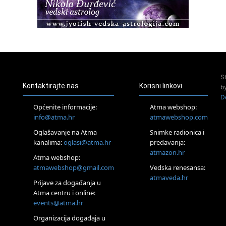
Healing course)
Pula
Access BARS®, otpusti stres
23.08.
Pula
Access Energetski Facelift®
24.08.
S
Zagreb
Kontaktirajte nas
Korisni linkovi
b
Pjesma srca / Zagreb
D
Online
Općenite informacije:
Atma webshop:
Tečaj Višeg Vodstva, razvijanja intuicije i Akaša zapisa
info@atma.hr
atmawebshop.com
25.08.
Oglašavanje na Atma
Snimke radionica i
Online
kanalima:
oglasi@atma.hr
predavanja:
Upisi u program Profesionalni hipnoterapeut — nova
generacija kreće 25.08. 2026.
atmazon.hr
Atma webshop:
26.08.
atmawebshop@gmail.com
Vedska renesansa:
Online
atmaveda.hr
Postanite Nositelj Vibracije Nove Zemlje
Prijave za događanja u
Atma centru i online:
27.08.
events@atma.hr
Visoko
Alemka Dauskardt – Jednodnevna radionica sistemskih
Organizacija događaja u
konstelacija