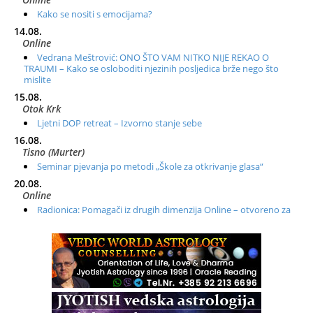
Kako se nositi s emocijama?
14.08.
Online
Vedrana Meštrović: ONO ŠTO VAM NITKO NIJE REKAO O
TRAUMI – Kako se osloboditi njezinih posljedica brže nego što
mislite
15.08.
Otok Krk
Ljetni DOP retreat – Izvorno stanje sebe
16.08.
Tisno (Murter)
Seminar pjevanja po metodi „Škole za otkrivanje glasa“
20.08.
Online
Radionica: Pomagači iz drugih dimenzija Online – otvoreno za
sve
21.08.
Zagreb+Online
Osnovni ThetaHealing® tečaj, Zagreb i Online
22.08.
Zagreb
Osnovna radionica za izscjeljivanje pranom (Basic Pranic