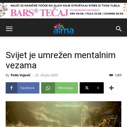
Svijet je umrežen mentalnim
vezama
By
Peđa Vujović
-
22. ožujka 2020.
1269
Facebook
WhatsApp
X