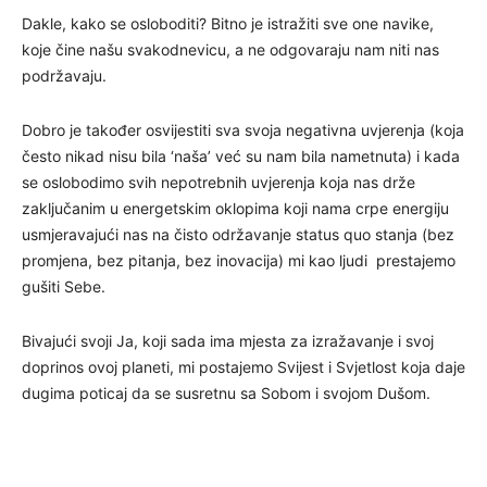
Dakle, kako se osloboditi? Bitno je istražiti sve one navike,
koje čine našu svakodnevicu, a ne odgovaraju nam niti nas
podržavaju.
Dobro je također osvijestiti sva svoja negativna uvjerenja (koja
često nikad nisu bila ‘naša’ već su nam bila nametnuta) i kada
se oslobodimo svih nepotrebnih uvjerenja koja nas drže
zaključanim u energetskim oklopima koji nama crpe energiju
usmjeravajući nas na čisto održavanje status quo stanja (bez
promjena, bez pitanja, bez inovacija) mi kao ljudi prestajemo
gušiti Sebe.
Bivajući svoji Ja, koji sada ima mjesta za izražavanje i svoj
doprinos ovoj planeti, mi postajemo Svijest i Svjetlost koja daje
dugima poticaj da se susretnu sa Sobom i svojom Dušom.