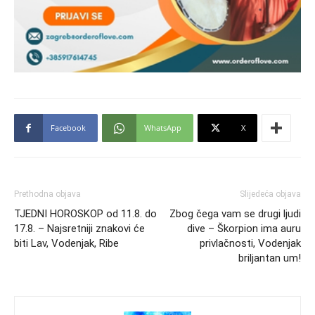
Facebook
WhatsApp
X
Prethodna objava
Slijedeća objava
TJEDNI HOROSKOP od 11.8. do
Zbog čega vam se drugi ljudi
17.8. – Najsretniji znakovi će
dive – Škorpion ima auru
biti Lav, Vodenjak, Ribe
privlačnosti, Vodenjak
briljantan um!