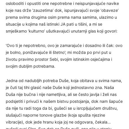
osloboditi i opustiti one nepotrebne i neispunjavajuće navike
koje nas drže ‘zauzetima’ dok, ispunjavajući svoje ‘obaveze’
prema svima drugima osim prema nama samima, ulazimo u
situacije u kojima naš istinski JA pati u tišini, a mi se
smješkamo ‘kulturno’ ušutkavajući unutarnji glas koji govori:
‘Ovo ti je nepotrebno, ovo je zamarajuće i dosadno ili čak: ovo
je bolno, ponižavajuće ili štetno’; mi možda po prvi put u
životu pravimo prostor Sebi, svojim istinskim osjećajima i
svojim dubljim potrebama.
Jedna od nadubljih potreba Duše, koja obitava u svima nama,
je čuti taj tihi glasić naše Duše koji jednostavno zna. Naša
Duša nije bučna i nije nametljiva, ali se često javlja i želi nas
podsjetiti i privući k našem bistvu postojanja, dok nam šapuće
da nije tu radi toga da bi, gušeći se u isrcpljujućem društvu,
slušajući naporne tonove glazbe (koja spušta njezine
vibracije), dok jede hranu koja joj ne odgovara, čekala…
gušeći svoj Glas. Sve dok se Duša guši, ona nije u stanju