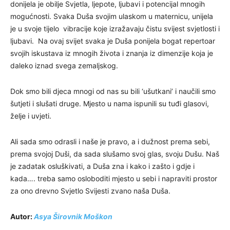
donijela je obilje Svjetla, ljepote, ljubavi i potencijal mnogih
mogućnosti. Svaka Duša svojim ulaskom u maternicu, unijela
je u svoje tijelo vibracije koje izražavaju čistu svijest svjetlosti i
ljubavi. Na ovaj svijet svaka je Duša ponijela bogat repertoar
svojih iskustava iz mnogih života i znanja iz dimenzije koja je
daleko iznad svega zemaljskog.
Dok smo bili djeca mnogi od nas su bili ‘ušutkani’ i naučili smo
šutjeti i slušati druge. Mjesto u nama ispunili su tuđi glasovi,
želje i uvjeti.
Ali sada smo odrasli i naše je pravo, a i dužnost prema sebi,
prema svojoj Duši, da sada slušamo svoj glas, svoju Dušu. Naš
je zadatak osluškivati, a Duša zna i kako i zašto i gdje i
kada…. treba samo osloboditi mjesto u sebi i napraviti prostor
za ono drevno Svjetlo Svijesti zvano naša Duša.
Autor:
Asya Širovnik Moškon