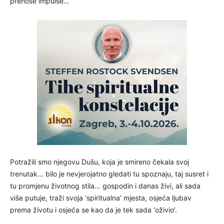
prenose impulse…
Potražili smo njegovu Dušu, koja je smireno čekala svoj
trenutak… bilo je nevjerojatno gledati tu spoznaju, taj susret i
tu promjenu životnog stila… gospodin i danas živi, ali sada
više putuje, traži svoja ‘spiritualna’ mjesta, osjeća ljubav
prema životu i osjeća se kao da je tek sada ‘oživio’.