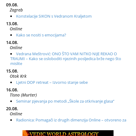
09.08.
Zagreb
Konstelacije SIKON s Vedranom Kraljetom
13.08.
Online
Kako se nositi s emocijama?
14.08.
Online
Vedrana Meštrović: ONO ŠTO VAM NITKO NIJE REKAO O
TRAUMI – Kako se osloboditi njezinih posljedica brže nego što
mislite
15.08.
Otok Krk
Ljetni DOP retreat – Izvorno stanje sebe
16.08.
Tisno (Murter)
Seminar pjevanja po metodi „Škole za otkrivanje glasa“
20.08.
Online
Radionica: Pomagači iz drugih dimenzija Online – otvoreno za
sve
21.08.