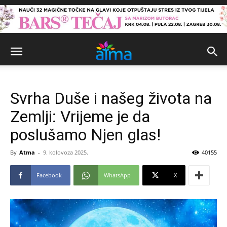
Svrha Duše i našeg života na
Zemlji: Vrijeme je da
poslušamo Njen glas!
By
Atma
-
9. kolovoza 2025.
40155
Facebook
WhatsApp
X