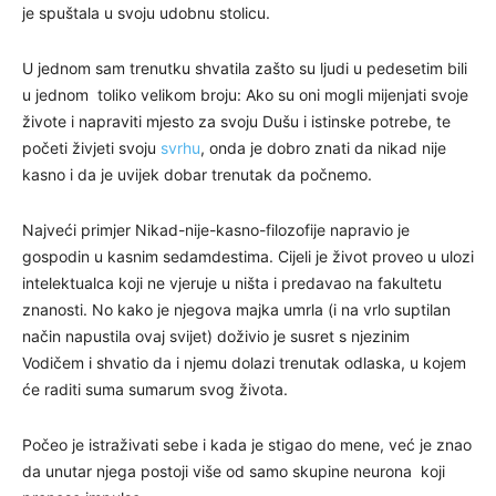
je spuštala u svoju udobnu stolicu.
U jednom sam trenutku shvatila zašto su ljudi u pedesetim bili
u jednom toliko velikom broju: Ako su oni mogli mijenjati svoje
živote i napraviti mjesto za svoju Dušu i istinske potrebe, te
početi živjeti svoju
svrhu
, onda je dobro znati da nikad nije
kasno i da je uvijek dobar trenutak da počnemo.
Najveći primjer Nikad-nije-kasno-filozofije napravio je
gospodin u kasnim sedamdestima. Cijeli je život proveo u ulozi
intelektualca koji ne vjeruje u ništa i predavao na fakultetu
znanosti. No kako je njegova majka umrla (i na vrlo suptilan
način napustila ovaj svijet) doživio je susret s njezinim
Vodičem i shvatio da i njemu dolazi trenutak odlaska, u kojem
će raditi suma sumarum svog života.
Počeo je istraživati sebe i kada je stigao do mene, već je znao
da unutar njega postoji više od samo skupine neurona koji