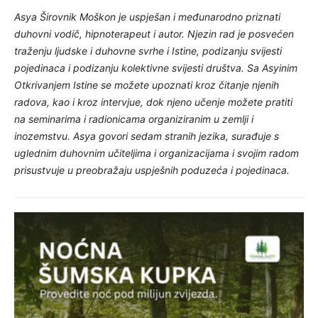
Asya Širovnik Moškon je uspješan i međunarodno priznati
duhovni vodič, hipnoterapeut i autor. Njezin rad je posvećen
traženju ljudske i duhovne svrhe i Istine, podizanju svijesti
pojedinaca i podizanju kolektivne svijesti društva. Sa Asyinim
Otkrivanjem Istine se možete upoznati kroz čitanje njenih
radova, kao i kroz intervjue, dok njeno učenje možete pratiti
na seminarima i radionicama organiziranim u zemlji i
inozemstvu. Asya govori sedam stranih jezika, surađuje s
uglednim duhovnim učiteljima i organizacijama i svojim radom
prisustvuje u preobražaju uspješnih poduzeća i pojedinaca.