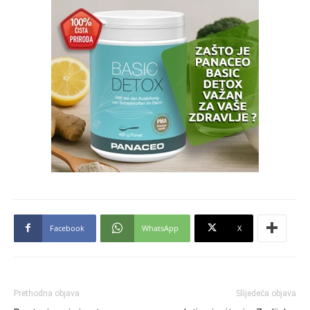
Facebook
WhatsApp
X
Prethodna objava
Slijedeća objava