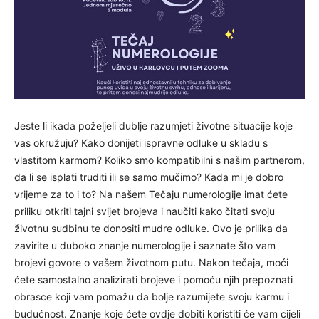
Jeste li ikada poželjeli dublje razumjeti životne situacije koje
vas okružuju? Kako donijeti ispravne odluke u skladu s
vlastitom karmom? Koliko smo kompatibilni s našim partnerom,
da li se isplati truditi ili se samo mučimo? Kada mi je dobro
vrijeme za to i to? Na našem Tečaju numerologije imat ćete
priliku otkriti tajni svijet brojeva i naučiti kako čitati svoju
životnu sudbinu te donositi mudre odluke. Ovo je prilika da
zavirite u duboko znanje numerologije i saznate što vam
brojevi govore o vašem životnom putu. Nakon tečaja, moći
ćete samostalno analizirati brojeve i pomoću njih prepoznati
obrasce koji vam pomažu da bolje razumijete svoju karmu i
budućnost. Znanje koje ćete ovdje dobiti koristiti će vam cijeli