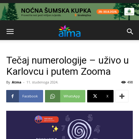
Tečaj numerologije – uživo u
Karlovcu i putem Zooma
By
Atma
-
11. studenoga 2024.
498
Facebook
WhatsApp
X