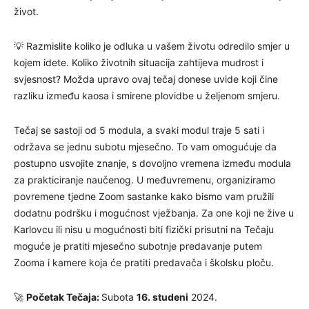
život.
💡 Razmislite koliko je odluka u vašem životu odredilo smjer u
kojem idete. Koliko životnih situacija zahtijeva mudrost i
svjesnost? Možda upravo ovaj tečaj donese uvide koji čine
razliku između kaosa i smirene plovidbe u željenom smjeru.
Tečaj se sastoji od 5 modula, a svaki modul traje 5 sati i
održava se jednu subotu mjesečno. To vam omogućuje da
postupno usvojite znanje, s dovoljno vremena između modula
za prakticiranje naučenog. U međuvremenu, organiziramo
povremene tjedne Zoom sastanke kako bismo vam pružili
dodatnu podršku i mogućnost vježbanja. Za one koji ne žive u
Karlovcu ili nisu u mogućnosti biti fizički prisutni na Tečaju
moguće je pratiti mjesečno subotnje predavanje putem
Zooma i kamere koja će pratiti predavača i školsku ploču.
🚀
Početak Tečaja:
Subota
16. studeni
2024.