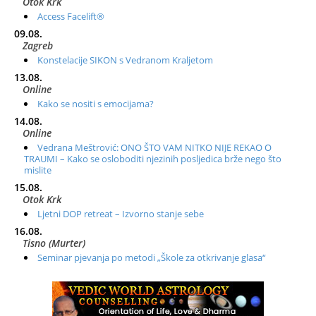
Otok Krk
Access Facelift®
09.08.
Zagreb
Konstelacije SIKON s Vedranom Kraljetom
13.08.
Online
Kako se nositi s emocijama?
14.08.
Online
Vedrana Meštrović: ONO ŠTO VAM NITKO NIJE REKAO O
TRAUMI – Kako se osloboditi njezinih posljedica brže nego što
mislite
15.08.
Otok Krk
Ljetni DOP retreat – Izvorno stanje sebe
16.08.
Tisno (Murter)
Seminar pjevanja po metodi „Škole za otkrivanje glasa“
20.08.
Online
Radionica: Pomagači iz drugih dimenzija Online – otvoreno za
sve