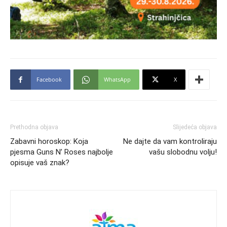
Facebook
WhatsApp
X
Prethodna objava
Slijedeća objava
Zabavni horoskop: Koja
Ne dajte da vam kontroliraju
pjesma Guns N’ Roses najbolje
vašu slobodnu volju!
opisuje vaš znak?