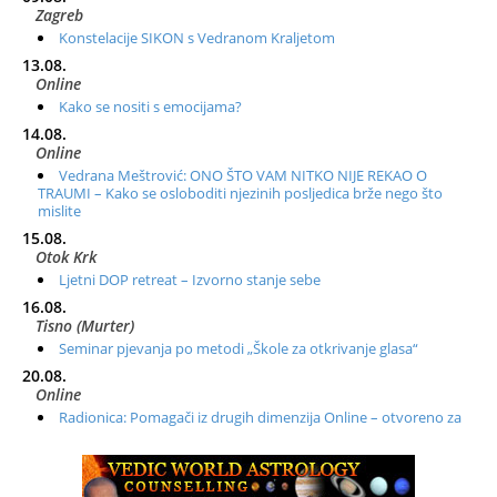
Zagreb
Konstelacije SIKON s Vedranom Kraljetom
13.08.
Online
Kako se nositi s emocijama?
14.08.
Online
Vedrana Meštrović: ONO ŠTO VAM NITKO NIJE REKAO O
TRAUMI – Kako se osloboditi njezinih posljedica brže nego što
mislite
15.08.
Otok Krk
Ljetni DOP retreat – Izvorno stanje sebe
16.08.
Tisno (Murter)
Seminar pjevanja po metodi „Škole za otkrivanje glasa“
20.08.
Online
Radionica: Pomagači iz drugih dimenzija Online – otvoreno za
sve
21.08.
Zagreb+Online