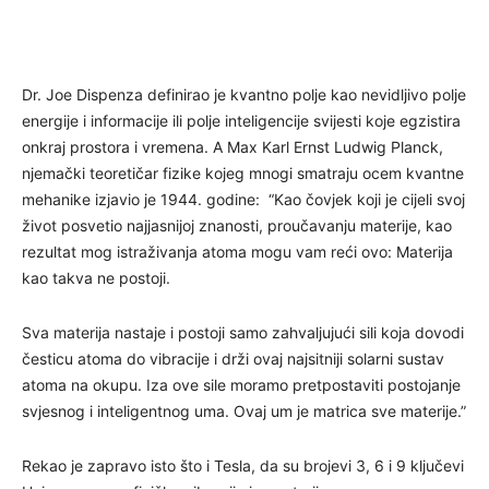
Dr. Joe Dispenza definirao je kvantno polje kao nevidljivo polje
energije i informacije ili polje inteligencije svijesti koje egzistira
onkraj prostora i vremena. A Max Karl Ernst Ludwig Planck,
njemački teoretičar fizike kojeg mnogi smatraju ocem kvantne
mehanike izjavio je 1944. godine: “Kao čovjek koji je cijeli svoj
život posvetio najjasnijoj znanosti, proučavanju materije, kao
rezultat mog istraživanja atoma mogu vam reći ovo: Materija
kao takva ne postoji.
Sva materija nastaje i postoji samo zahvaljujući sili koja dovodi
česticu atoma do vibracije i drži ovaj najsitniji solarni sustav
atoma na okupu. Iza ove sile moramo pretpostaviti postojanje
svjesnog i inteligentnog uma. Ovaj um je matrica sve materije.”
Rekao je zapravo isto što i Tesla, da su brojevi 3, 6 i 9 ključevi