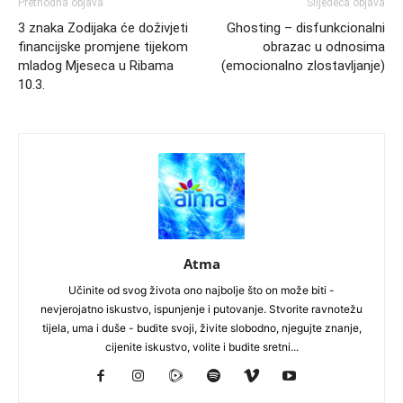
Prethodna objava
Slijedeća objava
3 znaka Zodijaka će doživjeti
Ghosting – disfunkcionalni
financijske promjene tijekom
obrazac u odnosima
mladog Mjeseca u Ribama
(emocionalno zlostavljanje)
10.3.
Atma
Učinite od svog života ono najbolje što on može biti -
nevjerojatno iskustvo, ispunjenje i putovanje. Stvorite ravnotežu
tijela, uma i duše - budite svoji, živite slobodno, njegujte znanje,
cijenite iskustvo, volite i budite sretni...