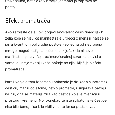
Univerzuma, nefizičke vibracije jer materija zapravo ne
postoji.
Efekt promatrača
Ako zamislite da su ovi brojevi ekvivalent vaših financijskih
želja koje se nisu još manifestirale u trećoj dimenziji, nalaze se
još u kvantnom polju gdje postoje kao jedna od nebrojeno
mnogo mogućnosti, nameće se zaključak da njihovo
manifestiranje u vašoj trodimenzionalnoj stvarnosti ovisi o
vama, o usmjeravanju vaše pažnje na njih. Riječ je o efektu
promatrača.
Istraživanje o tom fenomenu pokazalo je da kada subatomsku
česticu, manju od atoma, netko promatra, usmjerava pažnju
na nju, ona se materijalizira kao čestica koja je mjerljiva u
prostoru i vremenu. No, ponekad te iste subatomske čestice
nisu bile tamo, nisu bile vidljive zato jer su postale val.