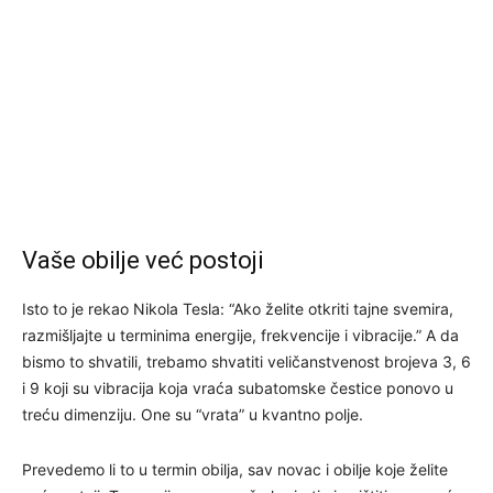
Vaše obilje već postoji
Isto to je rekao Nikola Tesla: “Ako želite otkriti tajne svemira,
razmišljajte u terminima energije, frekvencije i vibracije.” A da
bismo to shvatili, trebamo shvatiti veličanstvenost brojeva 3, 6
i 9 koji su vibracija koja vraća subatomske čestice ponovo u
treću dimenziju. One su “vrata” u kvantno polje.
Prevedemo li to u termin obilja, sav novac i obilje koje želite