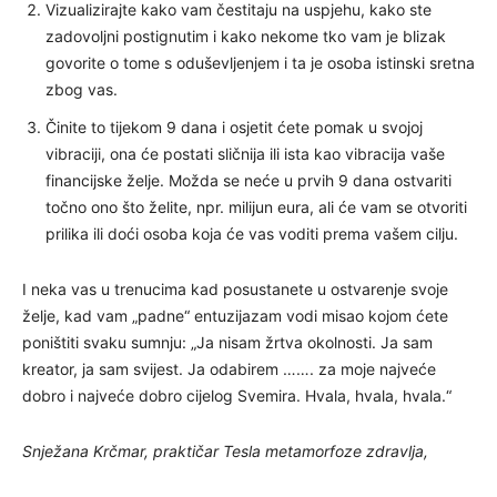
Vizualizirajte kako vam čestitaju na uspjehu, kako ste
zadovoljni postignutim i kako nekome tko vam je blizak
govorite o tome s oduševljenjem i ta je osoba istinski sretna
zbog vas.
Činite to tijekom 9 dana i osjetit ćete pomak u svojoj
vibraciji, ona će postati sličnija ili ista kao vibracija vaše
financijske želje. Možda se neće u prvih 9 dana ostvariti
točno ono što želite, npr. milijun eura, ali će vam se otvoriti
prilika ili doći osoba koja će vas voditi prema vašem cilju.
I neka vas u trenucima kad posustanete u ostvarenje svoje
želje, kad vam „padne“ entuzijazam vodi misao kojom ćete
poništiti svaku sumnju: „Ja nisam žrtva okolnosti. Ja sam
kreator, ja sam svijest. Ja odabirem ……. za moje najveće
dobro i najveće dobro cijelog Svemira. Hvala, hvala, hvala.“
Snježana Krčmar, praktičar Tesla metamorfoze zdravlja,