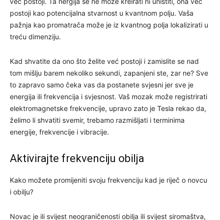
već postoji. Ta nergija se ne može kreirati ni uništiti, ona već
postoji kao potencijalna stvarnost u kvantnom polju. Vaša
pažnja kao promatrača može je iz kvantnog polja lokalizirati u
treću dimenziju.
Kad shvatite da ono što želite već postoji i zamislite se nad
tom mišlju barem nekoliko sekundi, zapanjeni ste, zar ne? Sve
to zapravo samo čeka vas da postanete svjesni jer sve je
energija ili frekvencija i svjesnost. Vaš mozak može registrirati
elektromagnetske frekvencije, upravo zato je Tesla rekao da,
želimo li shvatiti svemir, trebamo razmišljati i terminima
energije, frekvencije i vibracije.
Aktivirajte frekvenciju obilja
Kako možete promijeniti svoju frekvenciju kad je riječ o novcu
i obilju?
Novac je ili svijest neograničenosti obilja ili svijest siromaštva,