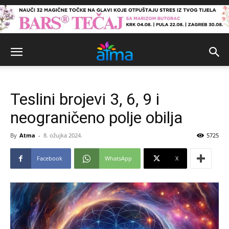
Teslini brojevi 3, 6, 9 i
neograničeno polje obilja
By
Atma
-
8. ožujka 2024.
5725
Facebook
WhatsApp
X