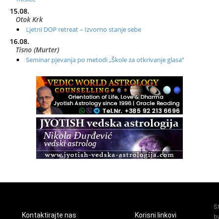
15.08.
Otok Krk
Ljetni DOP retreat – Izvorno stanje sebe
16.08.
Tisno (Murter)
Seminar pjevanja po metodi „Škole za otkrivanje glasa“
20.08.
Online
Radionica: Pomagači iz drugih dimenzija Online – otvoreno za
sve
21.08.
Zagreb+Online
Osnovni ThetaHealing® tečaj, Zagreb i Online
22.08.
Pula
Access BARS®, otpusti stres
23.08.
Pula
Access Energetski Facelift®
24.08.
S
Zagreb
Kontaktirajte nas
Korisni linkovi
b
Pjesma srca / Zagreb