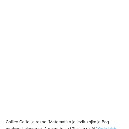
Galileo Galilei je rekao “Matematika je jezik kojim je Bog
napisao Univerzum. A poznate su i Tesline riječi “
Kada biste