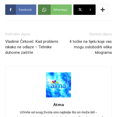
Facebook
WhatsApp
X
Prethodna objava
Slijedeća objava
Vladimir Ćirković: Kad problemi
4 točke na tijelu koje vas
nikako ne odlaze – Tehnike
mogu osloboditi viška
duhovne zaštite
kilograma
Atma
Učinite od svog života ono najbolje što on može biti -