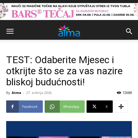
TEST: Odaberite Mjesec i
otkrijte što se za vas nazire
bliskoj budućnosti!
By
Atma
-
27. svibnja 2026.
72688
Facebook
WhatsApp
X