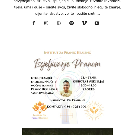
nevjerojatno iskustvo, ispunjenje i putovanje. Stvorite ravnotežu
tijela, uma i duše - budite svoji, živite slobodno, njegujte znanje,
cijenite iskustvo, volite i budite sretni...