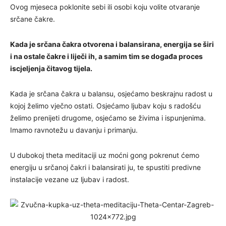
Ovog mjeseca poklonite sebi ili osobi koju volite otvaranje
srčane čakre.
Kada je srčana čakra otvorena i balansirana, energija se širi
i na ostale čakre i liječi ih, a samim tim se događa proces
iscjeljenja čitavog tijela.
Kada je srčana čakra u balansu, osjećamo beskrajnu radost u
kojoj želimo vječno ostati. Osjećamo ljubav koju s radošću
želimo prenijeti drugome, osjećamo se živima i ispunjenima.
Imamo ravnotežu u davanju i primanju.
U dubokoj theta meditaciji uz moćni gong pokrenut ćemo
energiju u srčanoj čakri i balansirati ju, te spustiti predivne
instalacije vezane uz ljubav i radost.