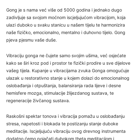
Gong je s nama već više od 5000 godina i jednako dugo
zadivljuje sa svojom moćnom iscjeljujućom vibracijom, koja
ulazi duboko u svaku stanicu u našem tijelu te harmonizira
naše fizičko, emocionalno, mentalno i duhovno tijelo. Gong
pjeva pjesmu vaše duše.
Vibraciju gonga ne čujete samo svojim ušima, već osjećate
kako se širi kroz pod i prostor te fizički prodire u sve dijelove
vašeg tijela. Kupanje u vibracijama zvuka Gonga omogućuje
ulazak u restorativno stanje u kojem dolazi do emocionalnog
oslobađanja i otpuštanja, balansiranja rada lijeve i desne
hemisfere mozga, stimulacije žlijezdanog sustava, te
regeneracije živčanog sustava.
Raskošni spektar tonova i vibracija pomažu u oslobađanju
stresa, napetosti i blokada te postizanju stanje duboke
meditacije. Iscjeljujuću vibraciju ovog drevnog instrumenta
dodatno ćemo pojačati dubokom theta meditacijom i