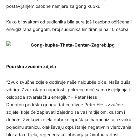
postavljanjem osobne namjere za gong kupku.
Kako bi svakom od sudionika bila aura još i osobno očišćena i
energizirana gongom, broj sudionika limitiran je na 10 osoba.
Podrška zvučnih zdjela
“Zvuk zvučne zdjele dodiruje naše najdublje biće. Naša duša
vibrira. Zvuk otapa napetosti, pokreće moć samo iscjeljenja i
oslobađa stvaralačku energiju.” – Peter Hess
Dodatnu podršku gongu dat će divne Peter Hess zvučne
zdjele, koje će zapjevati zajedno sa vašim tijelom, dušom i
duhom. Zvukovi zdjela duboko opuštaju. harmoniziraju svaku
pojedinu stanicu, olakšavaju otpuštanje negativnih vjerovanja i
blokada u tijelu, regeneriraju i obnavljaju životnu radost.