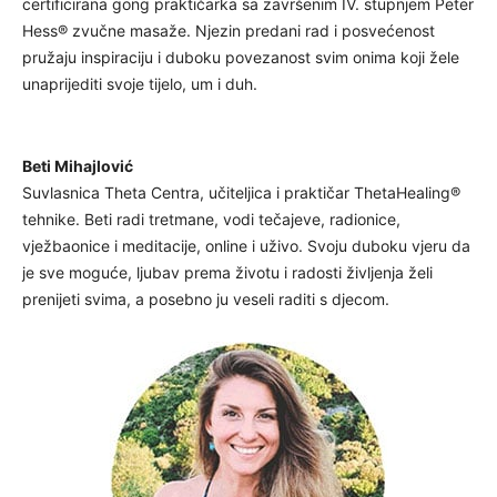
certificirana gong praktičarka sa završenim IV. stupnjem Peter
Hess® zvučne masaže. Njezin predani rad i posvećenost
pružaju inspiraciju i duboku povezanost svim onima koji žele
unaprijediti svoje tijelo, um i duh.
Beti Mihajlović
Suvlasnica Theta Centra, učiteljica i praktičar ThetaHealing®
tehnike. Beti radi tretmane, vodi tečajeve, radionice,
vježbaonice i meditacije, online i uživo. Svoju duboku vjeru da
je sve moguće, ljubav prema životu i radosti življenja želi
prenijeti svima, a posebno ju veseli raditi s djecom.