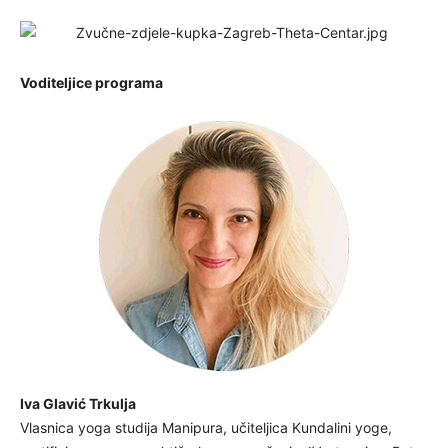
Voditeljice programa
Iva Glavić Trkulja
Vlasnica yoga studija Manipura, učiteljica Kundalini yoge,