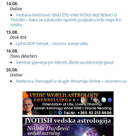
14.08.
Online
Vedrana Meštrović: ONO ŠTO VAM NITKO NIJE REKAO O
TRAUMI – Kako se osloboditi njezinih posljedica brže nego što
mislite
15.08.
Otok Krk
Ljetni DOP retreat – Izvorno stanje sebe
16.08.
Tisno (Murter)
Seminar pjevanja po metodi „Škole za otkrivanje glasa“
20.08.
Online
Radionica: Pomagači iz drugih dimenzija Online – otvoreno za
sve
21.08.
Zagreb+Online
Osnovni ThetaHealing® tečaj, Zagreb i Online
22.08.
Pula
Access BARS®, otpusti stres
23.08.