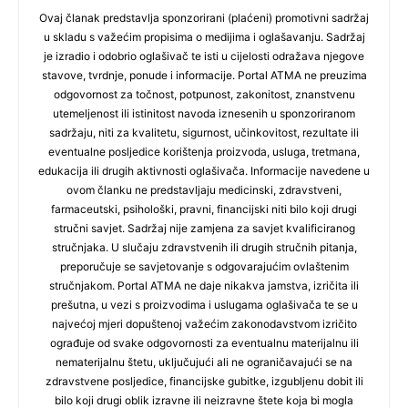
Ovaj članak predstavlja sponzorirani (plaćeni) promotivni sadržaj
u skladu s važećim propisima o medijima i oglašavanju. Sadržaj
je izradio i odobrio oglašivač te isti u cijelosti odražava njegove
stavove, tvrdnje, ponude i informacije. Portal ATMA ne preuzima
odgovornost za točnost, potpunost, zakonitost, znanstvenu
utemeljenost ili istinitost navoda iznesenih u sponzoriranom
sadržaju, niti za kvalitetu, sigurnost, učinkovitost, rezultate ili
eventualne posljedice korištenja proizvoda, usluga, tretmana,
edukacija ili drugih aktivnosti oglašivača. Informacije navedene u
ovom članku ne predstavljaju medicinski, zdravstveni,
farmaceutski, psihološki, pravni, financijski niti bilo koji drugi
stručni savjet. Sadržaj nije zamjena za savjet kvalificiranog
stručnjaka. U slučaju zdravstvenih ili drugih stručnih pitanja,
preporučuje se savjetovanje s odgovarajućim ovlaštenim
stručnjakom. Portal ATMA ne daje nikakva jamstva, izričita ili
prešutna, u vezi s proizvodima i uslugama oglašivača te se u
najvećoj mjeri dopuštenoj važećim zakonodavstvom izričito
ograđuje od svake odgovornosti za eventualnu materijalnu ili
nematerijalnu štetu, uključujući ali ne ograničavajući se na
zdravstvene posljedice, financijske gubitke, izgubljenu dobit ili
bilo koji drugi oblik izravne ili neizravne štete koja bi mogla