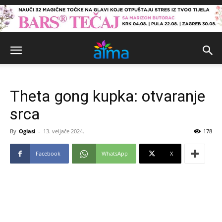
Theta gong kupka: otvaranje
srca
By
Oglasi
-
13. veljače 2024.
178
Facebook
WhatsApp
X