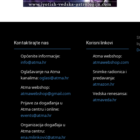
Pula
Access Energetski Facelift®
24.08.
Zagreb
Pjesma srca / Zagreb
Online
S
Tečaj Višeg Vodstva, razvijanja intuicije i Akaša zapisa
Kontaktirajte nas
Korisni linkovi
b
25.08.
D
Online
Općenite informacije:
Atma webshop:
Upisi u program Profesionalni hipnoterapeut — nova
info@atma.hr
atmawebshop.com
generacija kreće 25.08. 2026.
Oglašavanje na Atma
Snimke radionica i
26.08.
Online
kanalima:
oglasi@atma.hr
predavanja:
Postanite Nositelj Vibracije Nove Zemlje
atmazon.hr
Atma webshop:
27.08.
atmawebshop@gmail.com
Vedska renesansa:
Visoko
atmaveda.hr
Prijave za događanja u
Alemka Dauskardt – Jednodnevna radionica sistemskih
konstelacija
Atma centru i online:
events@atma.hr
29.08.
Zagreb
Organizacija događaja u
HOD PO ŽERAVICI – Seminar koji mijenja tijelo, duh i um
Atma centru:
SoulFest – Festival glazbe, mudrosti i zajedništva
ena.milinković@atma.hr