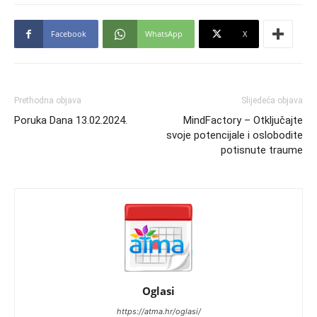
Facebook
WhatsApp
X
Prethodna objava
Slijedeća objava
Poruka Dana 13.02.2024.
MindFactory – Otključajte
svoje potencijale i oslobodite
potisnute traume
Oglasi
https://atma.hr/oglasi/