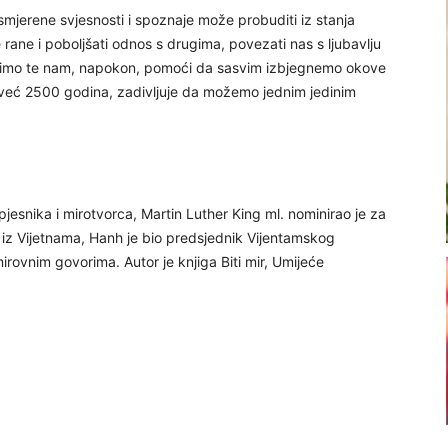
jerene svjesnosti i spoznaje može probuditi iz stanja
 rane i poboljšati odnos s drugima, povezati nas s ljubavlju
ivimo te nam, napokon, pomoći da sasvim izbjegnemo okove
o već 2500 godina, zadivljuje da možemo jednim jedinim
jesnika i mirotvorca, Martin Luther King ml. nominirao je za
z Vijetnama, Hanh je bio predsjednik Vijentamskog
rovnim govorima. Autor je knjiga Biti mir, Umijeće