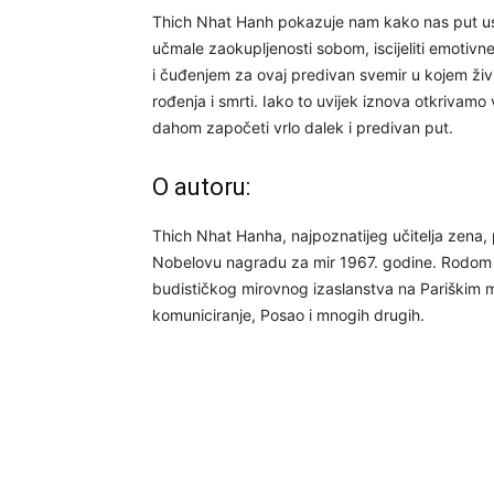
Thich Nhat Hanh pokazuje nam kako nas put usm
učmale zaokupljenosti sobom, iscijeliti emotivne
i čuđenjem za ovaj predivan svemir u kojem ž
rođenja i smrti. Iako to uvijek iznova otkrivam
dahom započeti vrlo dalek i predivan put.
O autoru:
Thich Nhat Hanha, najpoznatijeg učitelja zena, p
Nobelovu nagradu za mir 1967. godine. Rodom i
budističkog mirovnog izaslanstva na Pariškim mi
komuniciranje, Posao i mnogih drugih.