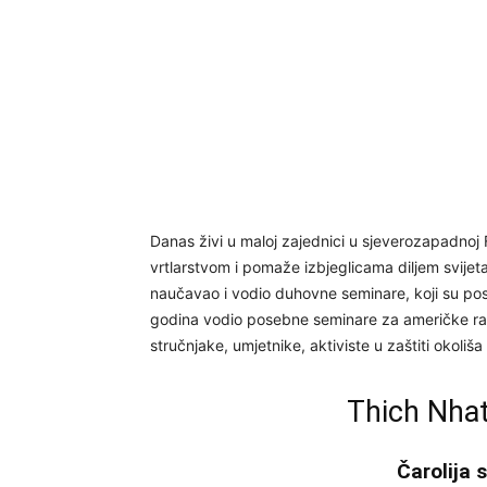
Danas živi u maloj zajednici u sjeverozapadnoj F
vrtlarstvom i pomaže izbjeglicama diljem svije
naučavao i vodio duhovne seminare, koji su pos
godina vodio posebne seminare za američke rat
stručnjake, umjetnike, aktiviste u zaštiti okoliša 
Thich Nhat
Čarolija 