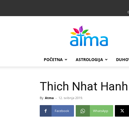
Atma
POČETNA
ASTROLOGIJA
DUHO
Thich Nhat Hanh:
By
Atma
-
12. svibnja 2019.
Facebook
WhatsApp