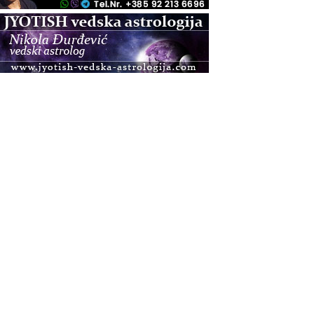
.08.
Zagreb+Online
Osnovni ThetaHealing® tečaj, Zagreb i Online
.08.
Pula
Access BARS®, otpusti stres
.08.
Pula
Access Energetski Facelift®
.08.
Zagreb
Pjesma srca / Zagreb
Online
Tečaj Višeg Vodstva, razvijanja intuicije i Akaša
zapisa
.08.
Online
Postanite Nositelj Vibracije Nove Zemlje
.08.
Visoko
Alemka Dauskardt – Jednodnevna radionica
sistemskih konstelacija