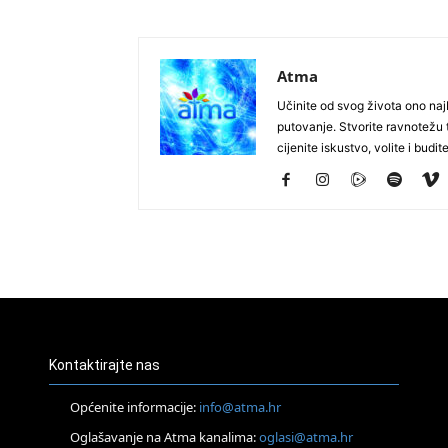
Atma
Učinite od svog života ono najb
putovanje. Stvorite ravnotežu t
cijenite iskustvo, volite i budite
Kontaktirajte nas
Općenite informacije:
info@atma.hr
Oglašavanje na Atma kanalima:
oglasi@atma.hr