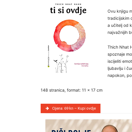
Ovu knjigu 
tradicijskim
a učitelj od 
najvažnijih 
Thich Nhat H
spoznaje mož
iscijeliti em
ljubavlju i 
napokon, pom
148 stranica, format: 11 x 17 cm
Cijena: 69 kn – Kupi ovdje