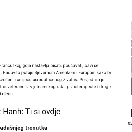
rancuskoj, gdje nastavlja pisati, poučavati, bavi se
ta. Redovito putuje Sjevernom Amerikom i Europom kako bi
većeni »umijeću usredotočenog života«. Posljednjih je
ne veterane iz vijetnamskog rata, psihoterapeute i druge
i djecu.
 Hanh: Ti si ovdje
05
sadašnjeg trenutka