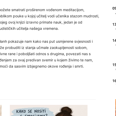
09
možete smatrati proširenom vođenom meditacijom,
 oblikom pouke u kojoj učitelj vodi učenika stazom mudrosti,
kojeg ovoj knjizi izravno primate nauk, jedan je od
13
budističkih učitelja našega vremena.
14
anh pokazuje nam kako nas put usmjerene svjesnosti i
e probuditi iz stanja učmale zaokupljenosti sobom,
otivne rane i poboljšati odnos s drugima, povezati nas s
čuđenjem za ovaj predivan svemir u kojem živimo te nam,
15
oći da sasvim izbjegnemo okove rođenja i smrti.
16
20