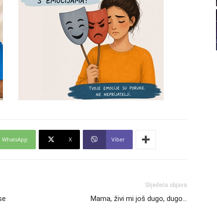
21
22
23
24
WhatsApp
X
Viber
26
Slijedeća objava
27
se
Mama, živi mi još dugo, dugo…