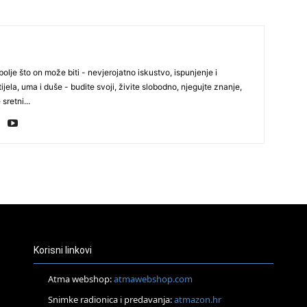
29
olje što on može biti - nevjerojatno iskustvo, ispunjenje i
30
ijela, uma i duše - budite svoji, živite slobodno, njegujte znanje,
 sretni...
31
28
05
Korisni linkovi
Atma webshop:
atmawebshop.com
Snimke radionica i predavanja:
atmazon.hr
06