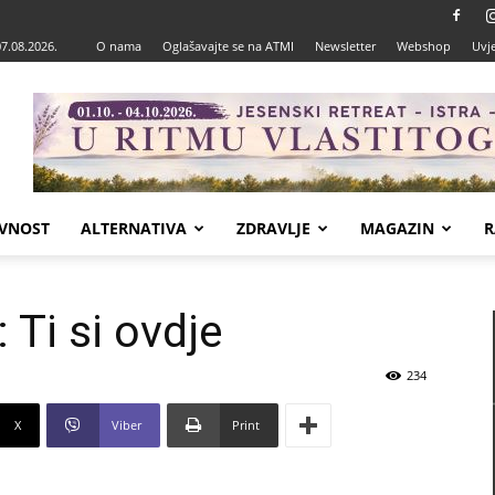
07.08.2026.
O nama
Oglašavajte se na ATMI
Newsletter
Webshop
Uvje
VNOST
ALTERNATIVA
ZDRAVLJE
MAGAZIN
R
 Ti si ovdje
234
X
Viber
Print