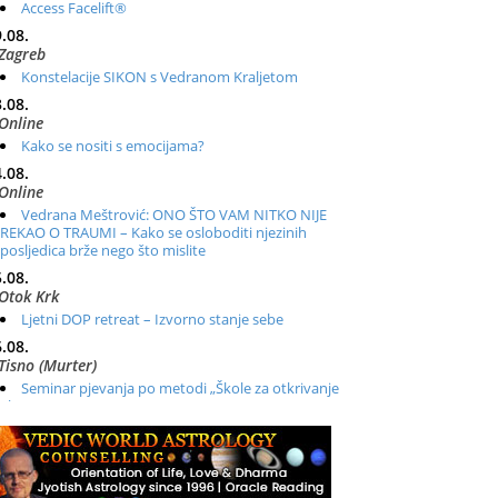
Access Facelift®
.08.
Zagreb
Konstelacije SIKON s Vedranom Kraljetom
.08.
Online
Kako se nositi s emocijama?
.08.
Online
Vedrana Meštrović: ONO ŠTO VAM NITKO NIJE
REKAO O TRAUMI – Kako se osloboditi njezinih
posljedica brže nego što mislite
.08.
Otok Krk
Ljetni DOP retreat – Izvorno stanje sebe
.08.
Tisno (Murter)
Seminar pjevanja po metodi „Škole za otkrivanje
glasa“
.08.
Online
Radionica: Pomagači iz drugih dimenzija Online –
otvoreno za sve