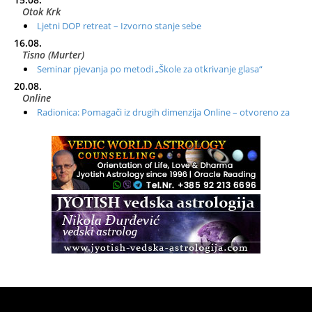
Otok Krk
Ljetni DOP retreat – Izvorno stanje sebe
16.08.
Tisno (Murter)
Seminar pjevanja po metodi „Škole za otkrivanje glasa“
20.08.
Online
Radionica: Pomagači iz drugih dimenzija Online – otvoreno za
sve
21.08.
Zagreb+Online
Osnovni ThetaHealing® tečaj, Zagreb i Online
22.08.
Zagreb
Osnovna radionica za izscjeljivanje pranom (Basic Pranic
Healing course)
Pula
Access BARS®, otpusti stres
23.08.
Pula
Access Energetski Facelift®