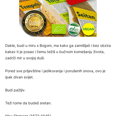
Dakle, budi u miru s Bogom, ma kako ga zamišljaš i bez obzira
kakav ti je posao i čemu težiš u bučnom komešanju života,
zadrži mir u svojoj duši.
Pored sve prljavštine i jadikovanja i porušenih snova, ovo je
ipak divan svijet.
Budi pažljiv.
Teži tome da budeš sretan.
Max Ehrmann (1872–1945)