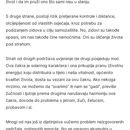
život i da im pruži ono što sami nisu u stanju.
S druge strane, postoji rizik pretjerane kontrole i distance,
otcijepljenost od vlastitih osjećaja, kroz potrebu za
podizanjem zidova u cilju samozaštite. No, zidovi su takođe
opasni, oni nas takođe čine nemoćnima. Oni su oličenje života
pod strahom.
Strah od drugih podržava uvjerenje da drugi posjeduju moć.
Ova čakra je solarnog karaktera i ona prikuplja pranu (životnu
energiju) koju distribuira u tijelo i naša vitalnost, općenito
kvalitet života, dosta su vezani za ovu čakru. Ako nekoga
mrzimo, ne možemo da “svarimo” ili nam se “gadi”, previše
žučnosti i ljutnje prema drugima narušavaju harmoniju ove
čakre, dovode do problema s jetrom, žuči, želucem,
probavom i sl.
Mnogi od nas još iz djetinjstva vučemo problem neizgovorenih
sadržaja, potisnutih emocija, što se naravno akumulira u