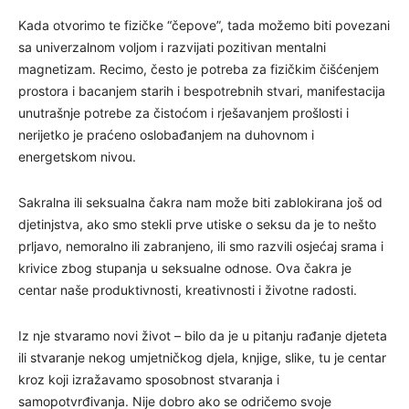
Kada otvorimo te fizičke “čepove”, tada možemo biti povezani
sa univerzalnom voljom i razvijati pozitivan mentalni
magnetizam. Recimo, često je potreba za fizičkim čišćenjem
prostora i bacanjem starih i bespotrebnih stvari, manifestacija
unutrašnje potrebe za čistoćom i rješavanjem prošlosti i
nerijetko je praćeno oslobađanjem na duhovnom i
energetskom nivou.
Sakralna ili seksualna čakra nam može biti zablokirana još od
djetinjstva, ako smo stekli prve utiske o seksu da je to nešto
prljavo, nemoralno ili zabranjeno, ili smo razvili osjećaj srama i
krivice zbog stupanja u seksualne odnose. Ova čakra je
centar naše produktivnosti, kreativnosti i životne radosti.
Iz nje stvaramo novi život – bilo da je u pitanju rađanje djeteta
ili stvaranje nekog umjetničkog djela, knjige, slike, tu je centar
kroz koji izražavamo sposobnost stvaranja i
samopotvrđivanja. Nije dobro ako se odričemo svoje