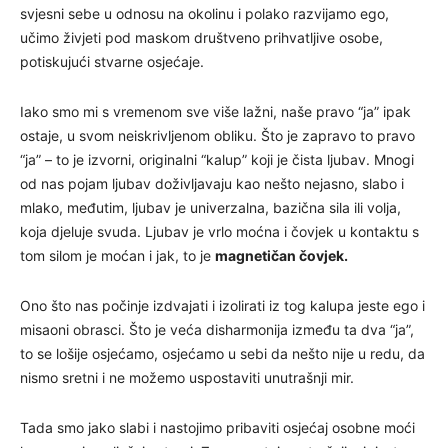
svjesni sebe u odnosu na okolinu i polako razvijamo ego,
učimo živjeti pod maskom društveno prihvatljive osobe,
potiskujući stvarne osjećaje.
Iako smo mi s vremenom sve više lažni, naše pravo “ja” ipak
ostaje, u svom neiskrivljenom obliku. Što je zapravo to pravo
“ja” – to je izvorni, originalni “kalup” koji je čista ljubav. Mnogi
od nas pojam ljubav doživljavaju kao nešto nejasno, slabo i
mlako, međutim, ljubav je univerzalna, bazična sila ili volja,
koja djeluje svuda. Ljubav je vrlo moćna i čovjek u kontaktu s
tom silom je moćan i jak, to je
magnetičan čovjek.
Ono što nas počinje izdvajati i izolirati iz tog kalupa jeste ego i
misaoni obrasci. Što je veća disharmonija između ta dva “ja”,
to se lošije osjećamo, osjećamo u sebi da nešto nije u redu, da
nismo sretni i ne možemo uspostaviti unutrašnji mir.
Tada smo jako slabi i nastojimo pribaviti osjećaj osobne moći