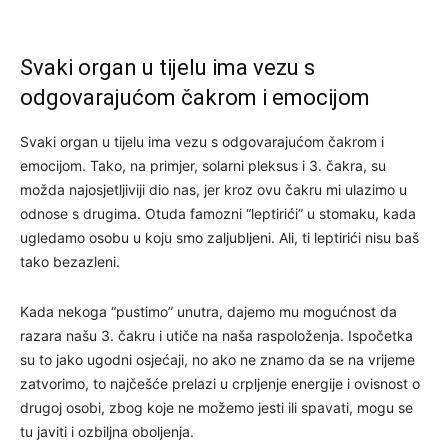
Svaki organ u tijelu ima vezu s
odgovarajućom čakrom i emocijom
Svaki organ u tijelu ima vezu s odgovarajućom čakrom i
emocijom. Tako, na primjer, solarni pleksus i 3. čakra, su
možda najosjetljiviji dio nas, jer kroz ovu čakru mi ulazimo u
odnose s drugima. Otuda famozni “leptirići” u stomaku, kada
ugledamo osobu u koju smo zaljubljeni. Ali, ti leptirići nisu baš
tako bezazleni.
Kada nekoga “pustimo” unutra, dajemo mu mogućnost da
razara našu 3. čakru i utiče na naša raspoloženja. Ispočetka
su to jako ugodni osjećaji, no ako ne znamo da se na vrijeme
zatvorimo, to najčešće prelazi u crpljenje energije i ovisnost o
drugoj osobi, zbog koje ne možemo jesti ili spavati, mogu se
tu javiti i ozbiljna oboljenja.