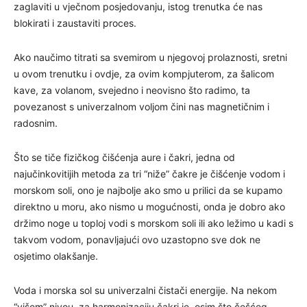
zaglaviti u vječnom posjedovanju, istog trenutka će nas
blokirati i zaustaviti proces.
Ako naučimo titrati sa svemirom u njegovoj prolaznosti, sretni
u ovom trenutku i ovdje, za ovim kompjuterom, za šalicom
kave, za volanom, svejedno i neovisno što radimo, ta
povezanost s univerzalnom voljom čini nas magnetičnim i
radosnim.
Što se tiče fizičkog čišćenja aure i čakri, jedna od
najučinkovitijih metoda za tri “niže” čakre je čišćenje vodom i
morskom soli, ono je najbolje ako smo u prilici da se kupamo
direktno u moru, ako nismo u mogućnosti, onda je dobro ako
držimo noge u toploj vodi s morskom soli ili ako ležimo u kadi s
takvom vodom, ponavljajući ovo uzastopno sve dok ne
osjetimo olakšanje.
Voda i morska sol su univerzalni čistači energije. Na nekom
“višem” nivou, za harmonizaciju čakri je, osim što češćeg