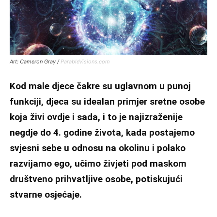
Art: Cameron Gray /
ParableVisions.com
Kod male djece čakre su uglavnom u punoj
funkciji, djeca su idealan primjer sretne osobe
koja živi ovdje i sada, i to je najizraženije
negdje do 4. godine života, kada postajemo
svjesni sebe u odnosu na okolinu i polako
razvijamo ego, učimo živjeti pod maskom
društveno prihvatljive osobe, potiskujući
stvarne osjećaje.