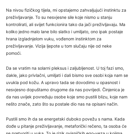
Na nivou fizičkog tijela, mi opstajemo zahvaljujući instinktu za
preživljavanje. To su nesvjesne sile koje nismo u stanju
kontrolirati, ali svijet funkcionira tako da jači preživljavaju. Ma
koliko jedno malo lane bilo slatko i umiljato, ono ipak postaje
hrana izgladnjelom vuku, vođenom instinktom za
preživljavanje. Vizija ljepote u tom slučaju nije od neke
pomoći.
Da se vratim na solarni pleksus i zaljubljenost. U toj fazi smo,
dakle, jako privlačni, umiljati i dali bismo sve osobi koja nam se
uvukla pod kožu. A upravo tada se dovodimo u opasnost i
nesvjesno dopuštamo drugome da nas povrijedi. Činjenica je
da nas uvijek povređuju osobe koje smo pustili blizu, koje nam
nešto znače, zato što su postale dio nas na opisani način.
Pustili smo ih da se energetski duboko povežu s nama. Kada
dođe u pitanje preživljavanje, metaforički rečeno, ta osoba će
se pretvoriti u vuka. To je rizik ovisničkih ego-veza u kojima