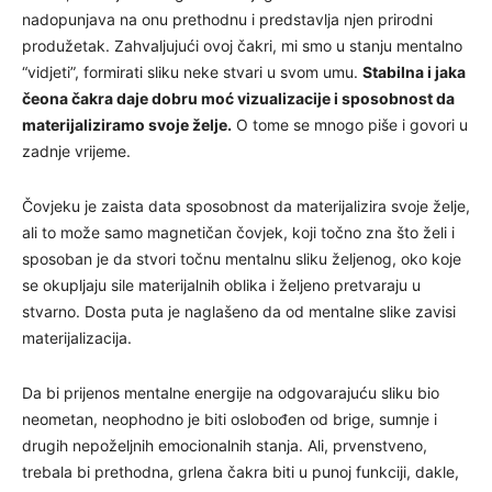
nadopunjava na onu prethodnu i predstavlja njen prirodni
produžetak. Zahvaljujući ovoj čakri, mi smo u stanju mentalno
“vidjeti”, formirati sliku neke stvari u svom umu.
Stabilna i jaka
čeona čakra daje dobru moć vizualizacije i sposobnost da
materijaliziramo svoje želje.
O tome se mnogo piše i govori u
zadnje vrijeme.
Čovjeku je zaista data sposobnost da materijalizira svoje želje,
ali to može samo magnetičan čovjek, koji točno zna što želi i
sposoban je da stvori točnu mentalnu sliku željenog, oko koje
se okupljaju sile materijalnih oblika i željeno pretvaraju u
stvarno. Dosta puta je naglašeno da od mentalne slike zavisi
materijalizacija.
Da bi prijenos mentalne energije na odgovarajuću sliku bio
neometan, neophodno je biti oslobođen od brige, sumnje i
drugih nepoželjnih emocionalnih stanja. Ali, prvenstveno,
trebala bi prethodna, grlena čakra biti u punoj funkciji, dakle,