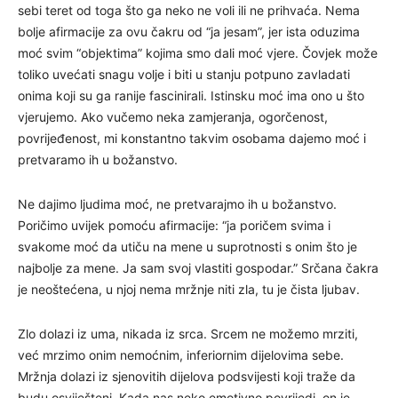
sebi teret od toga što ga neko ne voli ili ne prihvaća. Nema
bolje afirmacije za ovu čakru od “ja jesam”, jer ista oduzima
moć svim “objektima” kojima smo dali moć vjere. Čovjek može
toliko uvećati snagu volje i biti u stanju potpuno zavladati
onima koji su ga ranije fascinirali. Istinsku moć ima ono u što
vjerujemo. Ako vučemo neka zamjeranja, ogorčenost,
povrijeđenost, mi konstantno takvim osobama dajemo moć i
pretvaramo ih u božanstvo.
Ne dajimo ljudima moć, ne pretvarajmo ih u božanstvo.
Poričimo uvijek pomoću afirmacije: “ja poričem svima i
svakome moć da utiču na mene u suprotnosti s onim što je
najbolje za mene. Ja sam svoj vlastiti gospodar.” Srčana čakra
je neoštećena, u njoj nema mržnje niti zla, tu je čista ljubav.
Zlo dolazi iz uma, nikada iz srca. Srcem ne možemo mrziti,
već mrzimo onim nemoćnim, inferiornim dijelovima sebe.
Mržnja dolazi iz sjenovitih dijelova podsvijesti koji traže da
budu osviješteni. Kada nas neko emotivno povrijedi, on je