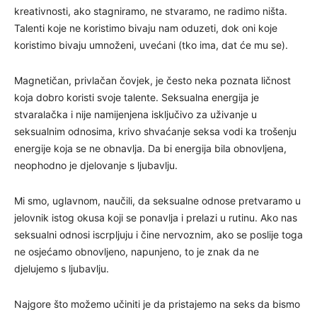
kreativnosti, ako stagniramo, ne stvaramo, ne radimo ništa.
Talenti koje ne koristimo bivaju nam oduzeti, dok oni koje
koristimo bivaju umnoženi, uvećani (tko ima, dat će mu se).
Magnetičan, privlačan čovjek, je često neka poznata ličnost
koja dobro koristi svoje talente. Seksualna energija je
stvaralačka i nije namijenjena isključivo za uživanje u
seksualnim odnosima, krivo shvaćanje seksa vodi ka trošenju
energije koja se ne obnavlja. Da bi energija bila obnovljena,
neophodno je djelovanje s ljubavlju.
Mi smo, uglavnom, naučili, da seksualne odnose pretvaramo u
jelovnik istog okusa koji se ponavlja i prelazi u rutinu. Ako nas
seksualni odnosi iscrpljuju i čine nervoznim, ako se poslije toga
ne osjećamo obnovljeno, napunjeno, to je znak da ne
djelujemo s ljubavlju.
Najgore što možemo učiniti je da pristajemo na seks da bismo