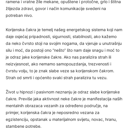
ramena i vratne žile mekane, opuštene i protočne, grlo i štitna
žlijezda zdravi, govor i način komunikacije svedeni na
potreban nivo.
Korijenska čakra je temelj našeg energetskog sistema koji nam
daje osjećaj pripadnosti, sigurnosti, stabilnosti, ako kažemo
da neko čvrsto stoji na svojim nogama, da vjeruje u unutrašnju
silu i moć, da postoji ono “nešto” što nam daje snagu i moć to
je odraz jake korijenske čakre. Ako nas paralizira strah ili
neizvjesnost, ako nemamo samopouzdanja, trezvenosti i
čvrstu volju, to je znak slabe veze sa korijenskom čakrom.
Strah od smrti i općenito svaki strah paralizira tu vezu.
Život u hipnozi i pasivnom neznanju je odraz slabe korijenske
čakre. Previše jaka aktivnost neke čakre je manifestacija naših
mentalnih obrazaca vezanih za određeno područje, na
primjer, korijenska čakra je neposredno vezana za
egzistenciju, opstanak u materijalnom svijetu, novac, hranu,
stambene potrebe.