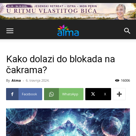
Kako dolazi do blokada na
čakrama?
By
Atma
-
6. travnja 2024.
16006
Facebook
WhatsApp
X