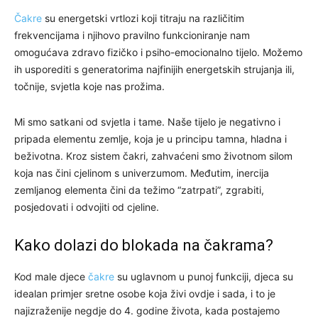
Čakre
su energetski vrtlozi koji titraju na različitim
frekvencijama i njihovo pravilno funkcioniranje nam
omogućava zdravo fizičko i psiho-emocionalno tijelo. Možemo
ih usporediti s generatorima najfinijih energetskih strujanja ili,
točnije, svjetla koje nas prožima.
Mi smo satkani od svjetla i tame. Naše tijelo je negativno i
pripada elementu zemlje, koja je u principu tamna, hladna i
beživotna. Kroz sistem čakri, zahvaćeni smo životnom silom
koja nas čini cjelinom s univerzumom. Međutim, inercija
zemljanog elementa čini da težimo “zatrpati”, zgrabiti,
posjedovati i odvojiti od cjeline.
Kako dolazi do blokada na čakrama?
Kod male djece
čakre
su uglavnom u punoj funkciji, djeca su
idealan primjer sretne osobe koja živi ovdje i sada, i to je
najizraženije negdje do 4. godine života, kada postajemo