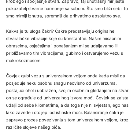
kroz ego i spoljašnje stvari. Zapravo, taj unutrašnji mir jeste
pokazatelj stvarne harmonije sa sobom. Što smo bliži sebi, to
smo mirniji iznutra, spremniji da prihvatimo apsolutno sve.
Kakva je tu uloga čakri? Čakre predstavljaju originalne,
stvaralačke vibracije koje su konstantne. Našim misaonim
obrascima, osjećajima i ponašanjem mi se udaljavamo ili
približavamo tim vibracijama, gubimo i ostvarujemo vezu s
makrokozmosom.
Čovjek gubi vezu s univerzalnom voljom onda kada misli da
posjeduje neku osobnu snagu neovisno od univerzuma,
postajući ohol i uobražen, svojim osobnim gledanjem na stvari,
on se ograđuje od univerzalnog izvora moći. Čovjek se zaista
udalji od sebe kilometrima, a da toga nije ni svjestan, ego nas
lako zavede i otcijepi od istinske moći. Balansiranje čakri je
zapravo proces povezivanja s tom univerzalnom voljom, kroz
različite slojeve našeg bića.