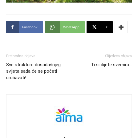
Facebook
WhatsApp
X
Prethodna objava
Slijedeća objava
Sve strukture dosadašnjeg
Ti si dijete svemira…
svijeta sada će se početi
urušavati!