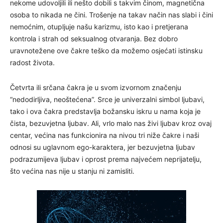
nekome udovoljili ili nešto dobili s takvim činom, magnetična
osoba to nikada ne čini. Trošenje na takav način nas slabi i čini
nemoćnim, otupljuje našu karizmu, isto kao i pretjerana
kontrola i strah od seksualnog otvaranja. Bez dobro
uravnotežene ove čakre teško da možemo osjećati istinsku
radost života.
Četvrta ili srčana čakra je u svom izvornom značenju
“nedodirljiva, neoštećena”. Srce je univerzalni simbol ljubavi,
tako i ova čakra predstavlja božansku iskru u nama koja je
čista, bezuvjetna ljubav. Ali, vrlo malo nas živi ljubav kroz ovaj
centar, većina nas funkcionira na nivou tri niže čakre i naši
odnosi su uglavnom ego-karaktera, jer bezuvjetna ljubav
podrazumijeva ljubav i oprost prema najvećem neprijatelju,
što većina nas nije u stanju ni zamisliti.