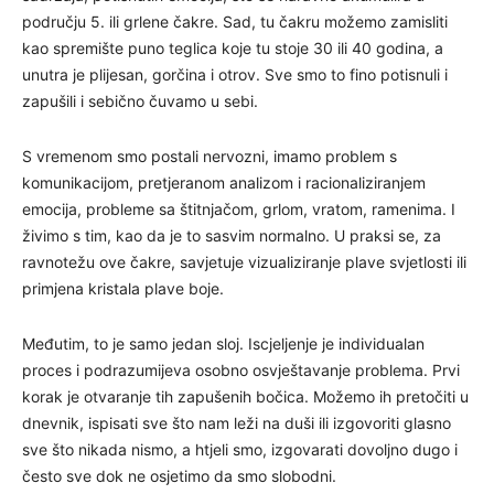
području 5. ili grlene čakre. Sad, tu čakru možemo zamisliti
kao spremište puno teglica koje tu stoje 30 ili 40 godina, a
unutra je plijesan, gorčina i otrov. Sve smo to fino potisnuli i
zapušili i sebično čuvamo u sebi.
S vremenom smo postali nervozni, imamo problem s
komunikacijom, pretjeranom analizom i racionaliziranjem
emocija, probleme sa štitnjačom, grlom, vratom, ramenima. I
živimo s tim, kao da je to sasvim normalno. U praksi se, za
ravnotežu ove čakre, savjetuje vizualiziranje plave svjetlosti ili
primjena kristala plave boje.
Međutim, to je samo jedan sloj. Iscjeljenje je individualan
proces i podrazumijeva osobno osvještavanje problema. Prvi
korak je otvaranje tih zapušenih bočica. Možemo ih pretočiti u
dnevnik, ispisati sve što nam leži na duši ili izgovoriti glasno
sve što nikada nismo, a htjeli smo, izgovarati dovoljno dugo i
često sve dok ne osjetimo da smo slobodni.