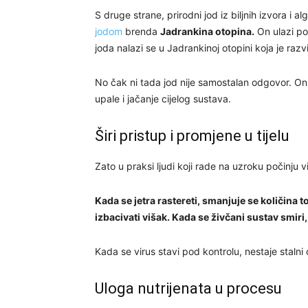
S druge strane, prirodni jod iz biljnih izvora i a
jodom
brenda
Jadrankina otopina.
On ulazi pos
joda nalazi se u Jadrankinoj otopini koja je razv
No čak ni tada jod nije samostalan odgovor. On je
upale i jačanje cijelog sustava.
Širi pristup i promjene u tijelu
Zato u praksi ljudi koji rade na uzroku počinju v
Kada se jetra rastereti, smanjuje se količina to
izbacivati višak. Kada se živčani sustav smir
Kada se virus stavi pod kontrolu, nestaje stalni
Uloga nutrijenata u procesu