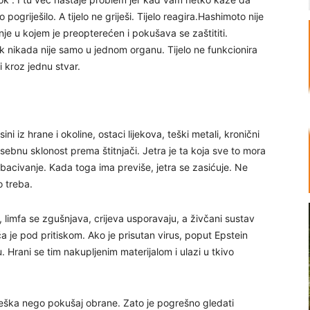
pogriješilo. A tijelo ne griješi. Tijelo reagira.Hashimoto nije
je u kojem je preopterećen i pokušava se zaštititi.
rok nikada nije samo u jednom organu. Tijelo ne funkcionira
zi kroz jednu stvar.
i iz hrane i okoline, ostaci lijekova, teški metali, kronični
posebnu sklonost prema štitnjači. Jetra je ta koja sve to mora
izbacivanje. Kada toga ima previše, jetra se zasićuje. Ne
o treba.
i, limfa se zgušnjava, crijeva usporavaju, a živčani sustav
ča je pod pritiskom. Ako je prisutan virus, poput Epstein
 Hrani se tim nakupljenim materijalom i ulazi u tkivo
 greška nego pokušaj obrane. Zato je pogrešno gledati