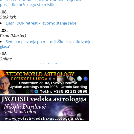
posljedica brže nego što mislite
.08.
Otok Krk
Ljetni DOP retreat – Izvorno stanje sebe
.08.
Tisno (Murter)
Seminar pjevanja po metodi „Škole za otkrivanje
glasa“
.08.
Online
Radionica: Pomagači iz drugih dimenzija Online –
otvoreno za sve
.08.
Zagreb+Online
Osnovni ThetaHealing® tečaj, Zagreb i Online
.08.
Zagreb
Osnovna radionica za izscjeljivanje pranom (Basic
Pranic Healing course)
Pula
Access BARS®, otpusti stres
.08.