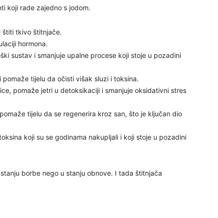
nti koji rade zajedno s jodom.
24
iti tkivo štitnjače.
laciji hormona.
ški sustav i smanjuje upalne procese koji stoje u pozadini
i pomaže tijelu da očisti višak sluzi i toksina.
25
ice, pomaže jetri u detoksikaciji i smanjuje oksidativni stres
pomaže tijelu da se regenerira kroz san, što je ključan dio
26
oksina koji su se godinama nakupljali i koji stoje u pozadini
27
 u stanju borbe nego u stanju obnove. I tada štitnjača
29