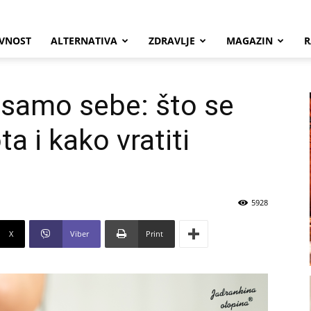
VNOST
ALTERNATIVA
ZDRAVLJE
MAGAZIN
R
 samo sebe: što se
a i kako vratiti
5928
X
Viber
Print