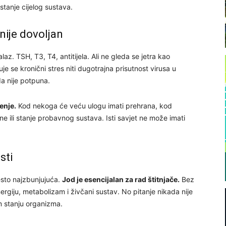
stanje cijelog sustava.
nije dovoljan
. TSH, T3, T4, antitijela. Ali ne gleda se jetra kao
je se kronični stres niti dugotrajna prisutnost virusa u
da nije potpuna.
enje.
Kod nekoga će veću ulogu imati prehrana, kod
 ili stanje probavnog sustava. Isti savjet ne može imati
sti
često najzbunjujuća.
Jod je esencijalan za rad štitnjače.
Bez
ergiju, metabolizam i živčani sustav. No pitanje nikada nije
em stanju organizma.