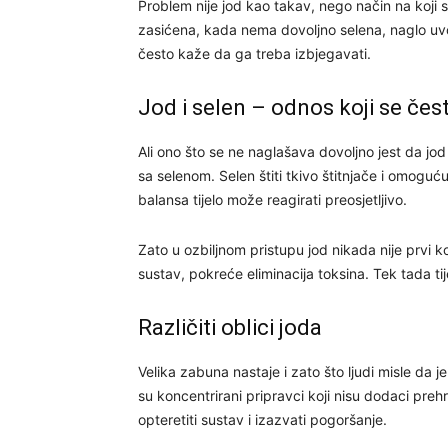
Problem nije jod kao takav, nego način na koji se
zasićena, kada nema dovoljno selena, naglo uvo
često kaže da ga treba izbjegavati.
Jod i selen – odnos koji se če
Ali ono što se ne naglašava dovoljno jest da jod
sa selenom. Selen štiti tkivo štitnjače i omoguć
balansa tijelo može reagirati preosjetljivo.
Zato u ozbiljnom pristupu jod nikada nije prvi ko
sustav, pokreće eliminacija toksina. Tek tada tij
Različiti oblici joda
Velika zabuna nastaje i zato što ljudi misle da j
su koncentrirani pripravci koji nisu dodaci pre
opteretiti sustav i izazvati pogoršanje.