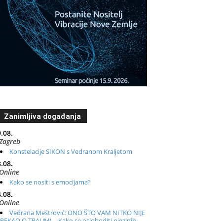
Zanimljiva događanja
.08.
Zagreb
Konstelacije SIKON s Vedranom Kraljetom
.08.
Online
Kako se nositi s emocijama?
.08.
Online
Vedrana Meštrović: ONO ŠTO VAM NITKO NIJE
REKAO O TRAUMI – Kako se osloboditi njezinih