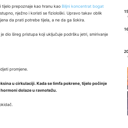
lgi tijelo prepoznaje kao hranu kao
Biljni koncentrat bogat
15
tupno, nježno i koristi se fiziološki. Upravo takav oblik
ijena da prati potrebe tijela, a ne da ga šokira.
16
 dio šireg pristupa koji uključuje podršku jetri, smirivanje
20
idjeti promjene.
21
ksina u cirkulaciji. Kada se limfa pokrene, tijelo počinje
i, hormoni dolaze u ravnotežu.
22
 okidač.
23