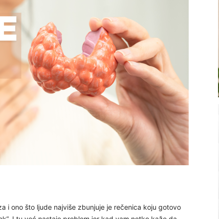
 i ono što ljude najviše zbunjuje je rečenica koju gotovo
ok”. I tu već nastaje problem jer kad vam netko kaže da