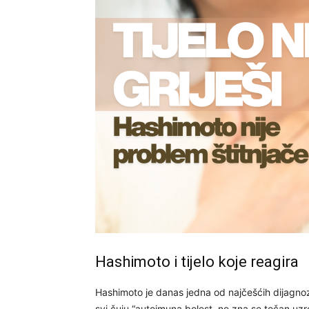
Hashimoto i tijelo koje reagira
Hashimoto je danas jedna od najčešćih dijagnoza
svi čuju “autoimuna bolest, ne zna se točan uzr