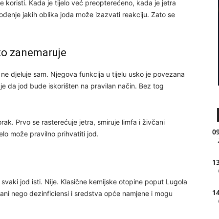
 koristi. Kada je tijelo već preopterećeno, kada je jetra
đenje jakih oblika joda može izazvati reakciju. Zato se
sto zanemaruje
 ne djeluje sam. Njegova funkcija u tijelu usko je povezana
uje da jod bude iskorišten na pravilan način. Bez tog
rak. Prvo se rasterećuje jetra, smiruje limfa i živčani
09
elo može pravilno prihvatiti jod.
13
e svaki jod isti. Nije. Klasične kemijske otopine poput Lugola
14
hrani nego dezinficiensi i sredstva opće namjene i mogu