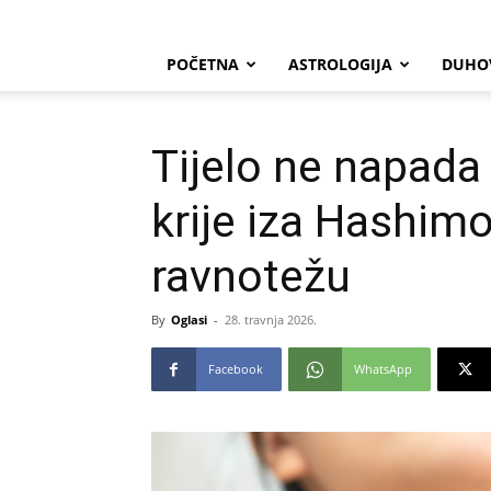
POČETNA
ASTROLOGIJA
DUHO
Tijelo ne napada
krije iza Hashimot
ravnotežu
By
Oglasi
-
28. travnja 2026.
Facebook
WhatsApp