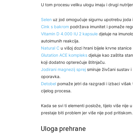
U tom procesu veliku ulogu imaju i drugi nutrije
Selen
uz jod omogućuje sigurnu upotrebu joda i št
Cink s bakrom
podržava imunitet i pomaže regu
Vitamin D 4.000 IU 2 kapsule
djeluje na imunolo
autoimunih reakcija.
Natural C
u višoj dozi hrani bijele krvne stanice 
Glutation ACE kompleks
djeluje kao zaštita stan
koji dodatno opterećuje štitnjaču.
Jodirani magnezij sprej
smiruje živčani sustav i 
oporavka.
Detobel
pomaže jetri da razgradi i izbaci višak t
cijelog procesa.
Kada se svi ti elementi poslože, tijelo više nije
prestaje biti problem jer više nije pod pritiskom.
Uloga prehrane