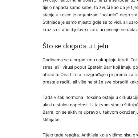
tijelo napada samo sebe, to zvuči kao da je tijelo 
stanje u kojem je organizam “poludio”, nego stan
Štitnjača je samo mjesto gdje se to vidi, ali uz
kroz izolirane dijelove i zato ni rješenje ne dola
Što se događa u tijelu
Godinama se u organizmu nakupljaju tereti. Toksin
stres, ali i virusi poput Epstein Barr koji imaju 
obraditi. Ona filtrira, razgrađuje i priprema za 
prestaje raditi, ali više ne stiže sve obraditi kak
Tada višak hormona i toksina ostaje u cirkulacij
ulazi u stalnu napetost. U takvom stanju štitnja
Barra, on se aktivira upravo u takvom okruženju.
štitnjače.
Tijelo tada reagira. Antitijela koja vidimo nisu