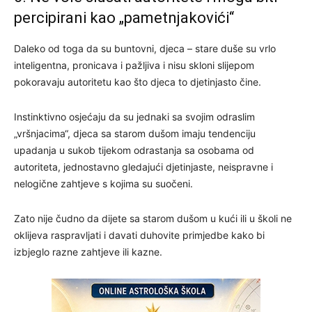
percipirani kao „pametnjakovići“
Daleko od toga da su buntovni, djeca – stare duše su vrlo
inteligentna, pronicava i pažljiva i nisu skloni slijepom
pokoravaju autoritetu kao što djeca to djetinjasto čine.
Instinktivno osjećaju da su jednaki sa svojim odraslim
„vršnjacima“, djeca sa starom dušom imaju tendenciju
upadanja u sukob tijekom odrastanja sa osobama od
autoriteta, jednostavno gledajući djetinjaste, neispravne i
nelogične zahtjeve s kojima su suočeni.
Zato nije čudno da dijete sa starom dušom u kući ili u školi ne
oklijeva raspravljati i davati duhovite primjedbe kako bi
izbjeglo razne zahtjeve ili kazne.