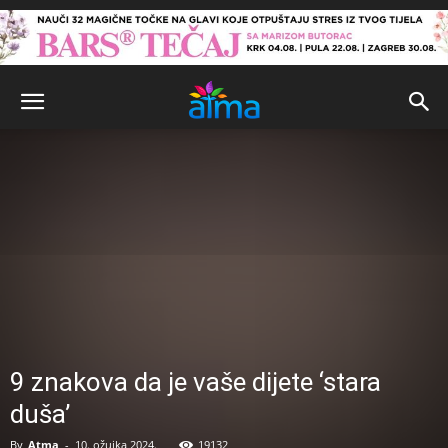
9 znakova da je vaše dijete ‘stara
duša’
By
Atma
-
10. ožujka 2024.
19132