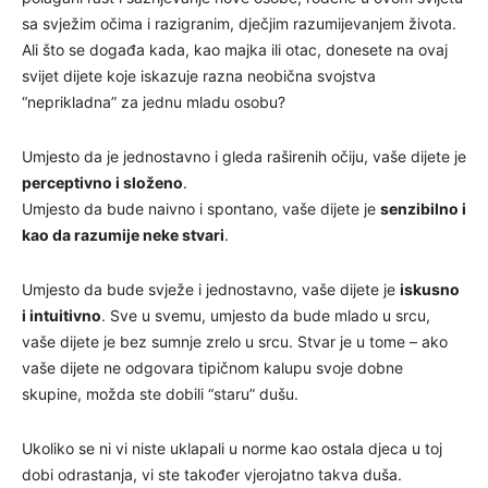
sa svježim očima i razigranim, dječjim razumijevanjem života.
Ali što se događa kada, kao majka ili otac, donesete na ovaj
svijet dijete koje iskazuje razna neobična svojstva
“neprikladna” za jednu mladu osobu?
Umjesto da je jednostavno i gleda raširenih očiju, vaše dijete je
perceptivno i složeno
.
Umjesto da bude naivno i spontano, vaše dijete je
senzibilno i
kao da razumije neke stvari
.
Umjesto da bude svježe i jednostavno, vaše dijete je
iskusno
i intuitivno
. Sve u svemu, umjesto da bude mlado u srcu,
vaše dijete je bez sumnje zrelo u srcu. Stvar je u tome – ako
vaše dijete ne odgovara tipičnom kalupu svoje dobne
skupine, možda ste dobili “staru” dušu.
Ukoliko se ni vi niste uklapali u norme kao ostala djeca u toj
dobi odrastanja, vi ste također vjerojatno takva duša.