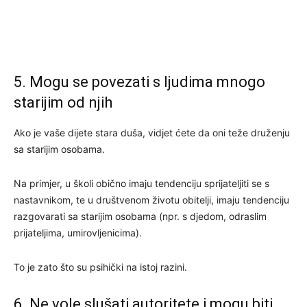
5. Mogu se povezati s ljudima mnogo
starijim od njih
Ako je vaše dijete stara duša, vidjet ćete da oni teže druženju
sa starijim osobama.
Na primjer, u školi obično imaju tendenciju sprijateljiti se s
nastavnikom, te u društvenom životu obitelji, imaju tendenciju
razgovarati sa starijim osobama (npr. s djedom, odraslim
prijateljima, umirovljenicima).
To je zato što su psihički na istoj razini.
6. Ne vole slušati autoritete i mogu biti