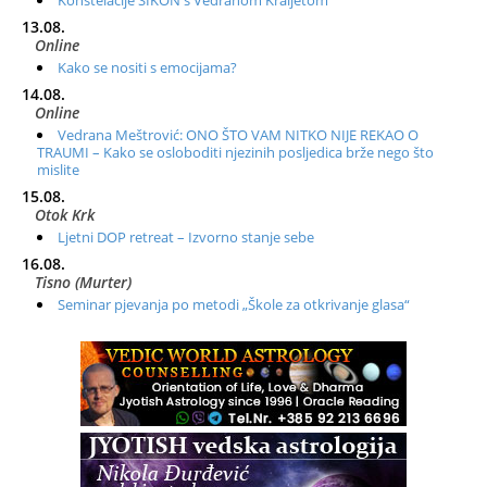
Konstelacije SIKON s Vedranom Kraljetom
13.08.
Online
Kako se nositi s emocijama?
14.08.
Online
Vedrana Meštrović: ONO ŠTO VAM NITKO NIJE REKAO O
TRAUMI – Kako se osloboditi njezinih posljedica brže nego što
mislite
15.08.
Otok Krk
Ljetni DOP retreat – Izvorno stanje sebe
16.08.
Tisno (Murter)
Seminar pjevanja po metodi „Škole za otkrivanje glasa“
20.08.
Online
Radionica: Pomagači iz drugih dimenzija Online – otvoreno za
sve
21.08.
Zagreb+Online
Osnovni ThetaHealing® tečaj, Zagreb i Online
22.08.