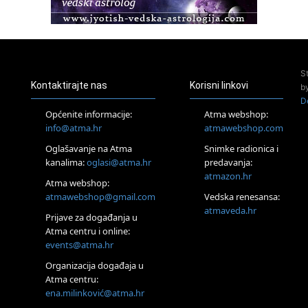
Pula
Access BARS®, otpusti stres
23.08.
Pula
Access Energetski Facelift®
S
24.08.
Kontaktirajte nas
Korisni linkovi
b
Zagreb
D
Pjesma srca / Zagreb
Općenite informacije:
Atma webshop:
Online
info@atma.hr
atmawebshop.com
Tečaj Višeg Vodstva, razvijanja intuicije i Akaša zapisa
Oglašavanje na Atma
Snimke radionica i
26.08.
kanalima:
oglasi@atma.hr
predavanja:
Online
atmazon.hr
Postanite Nositelj Vibracije Nove Zemlje
Atma webshop:
atmawebshop@gmail.com
Vedska renesansa:
27.08.
Visoko
atmaveda.hr
Prijave za događanja u
Alemka Dauskardt – Jednodnevna radionica sistemskih
Atma centru i online:
konstelacija
events@atma.hr
29.08.
Zagreb
Organizacija događaja u
HOD PO ŽERAVICI – Seminar koji mijenja tijelo, duh i um
Atma centru:
SoulFest – Festival glazbe, mudrosti i zajedništva
ena.milinković@atma.hr
30.08.