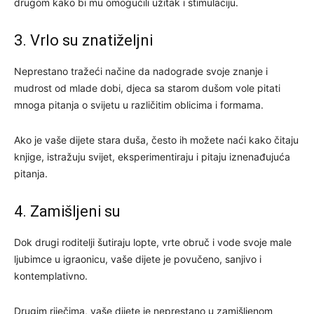
drugom kako bi mu omogućili užitak i stimulaciju.
3. Vrlo su znatiželjni
Neprestano tražeći načine da nadograde svoje znanje i
mudrost od mlade dobi, djeca sa starom dušom vole pitati
mnoga pitanja o svijetu u različitim oblicima i formama.
Ako je vaše dijete stara duša, često ih možete naći kako čitaju
knjige, istražuju svijet, eksperimentiraju i pitaju iznenađujuća
pitanja.
4. Zamišljeni su
Dok drugi roditelji šutiraju lopte, vrte obruč i vode svoje male
ljubimce u igraonicu, vaše dijete je povučeno, sanjivo i
kontemplativno.
Drugim riječima, vaše dijete je neprestano u zamišljenom