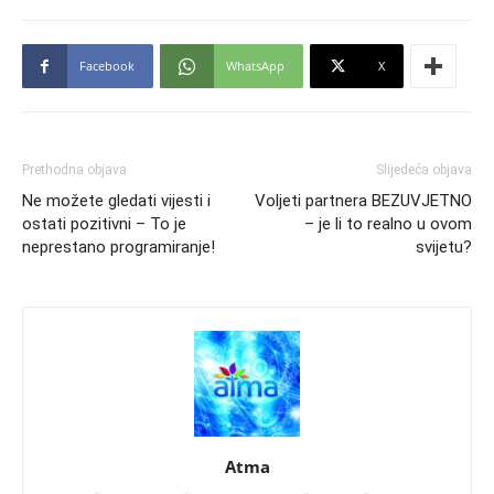
Facebook
WhatsApp
X
Prethodna objava
Slijedeća objava
Ne možete gledati vijesti i
Voljeti partnera BEZUVJETNO
ostati pozitivni – To je
– je li to realno u ovom
neprestano programiranje!
svijetu?
Atma