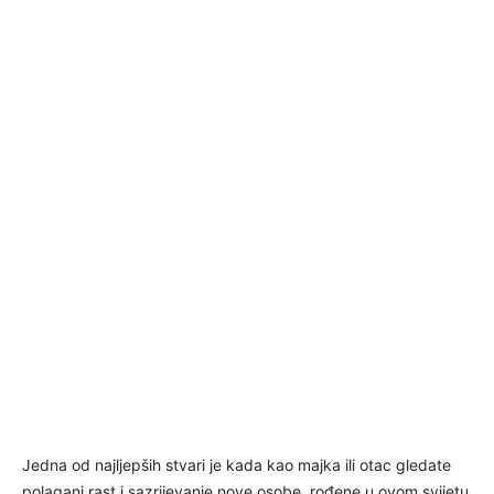
Jedna od najljepših stvari je kada kao majka ili otac gledate
polagani rast i sazrijevanje nove osobe, rođene u ovom svijetu