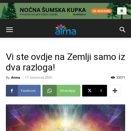
Vi ste ovdje na Zemlji samo iz
dva razloga!
By
Atma
-
17. kolovoza 2025.
33571
Facebook
WhatsApp
X