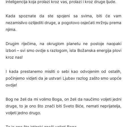
inteligencija koja prolazi kroz vas, prolazi i kroz druge ljude.
Kada spoznate da ste spojeni sa svima, biti će vam
nezamislivo ozlijediti druge, a pogotovo osjećati mržnju prema
njima.
Drugim riječima, na okruglom planetu ne postoje naopaki
izbori – svi smo ovdje s razlogom, ista Božanska energija plovi
kroz nas!
I kada prestanemo misliti o sebi kao odvojenim od ostalih,
počinjemo vidjeti da je ustvari Ljubav razlog zašto smo uopće
ovdje!
Bog ne želi da mi volimo Boga, on želi da naučimo voljeti jedni
druge, to je ono što znači biti Sveto Biće, nemati neprijatelja,
voljeti jedno drugo.
To je ono što istinski znači voljeti Boga.