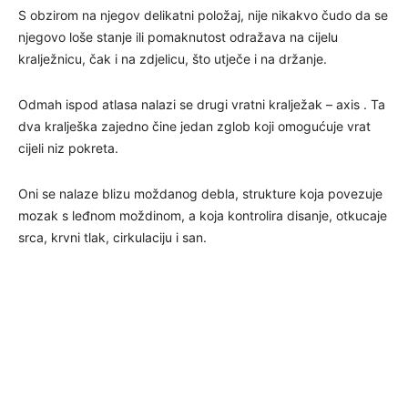
S obzirom na njegov delikatni položaj, nije nikakvo čudo da se
njegovo loše stanje ili pomaknutost odražava na cijelu
kralježnicu, čak i na zdjelicu, što utječe i na držanje.
Odmah ispod atlasa nalazi se drugi vratni kralježak – axis . Ta
dva kralješka zajedno čine jedan zglob koji omogućuje vrat
cijeli niz pokreta.
Oni se nalaze blizu moždanog debla, strukture koja povezuje
mozak s leđnom moždinom, a koja kontrolira disanje, otkucaje
srca, krvni tlak, cirkulaciju i san.