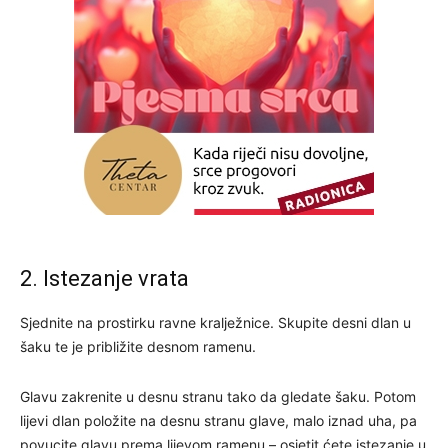
2. Istezanje vrata
Sjednite na prostirku ravne kralježnice. Skupite desni dlan u
šaku te je približite desnom ramenu.
Glavu zakrenite u desnu stranu tako da gledate šaku. Potom
lijevi dlan položite na desnu stranu glave, malo iznad uha, pa
povucite glavu prema lijevom ramenu – osjetit ćete istezanje u