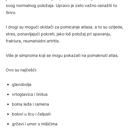
svog normalnog položaja. Upravo je zato važno osnažiti to
tkivo.
I drugi su mogući okidači za pomicanje atlasa, a to su ozljede,
stres, ponavljajući pokreti, jako loš položaj pri spavanju,
fraktura, reumatoidni artritis.
Više je simptoma koji se mogu pokazati na pomaknuti atlas.
Ovo su najčešći:
glavobolja
vrtoglavica i tinitus
bolna leđa i ramena
bolovi u licu i čeljusti
grčevi i umor u mišićima