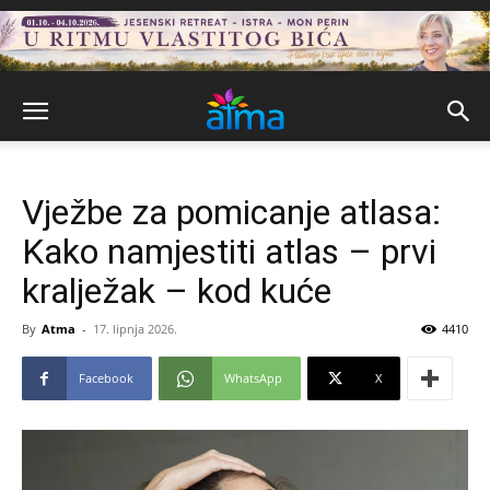
Vježbe za pomicanje atlasa:
Kako namjestiti atlas – prvi
kralježak – kod kuće
By
Atma
-
17. lipnja 2026.
4410
Facebook
WhatsApp
X