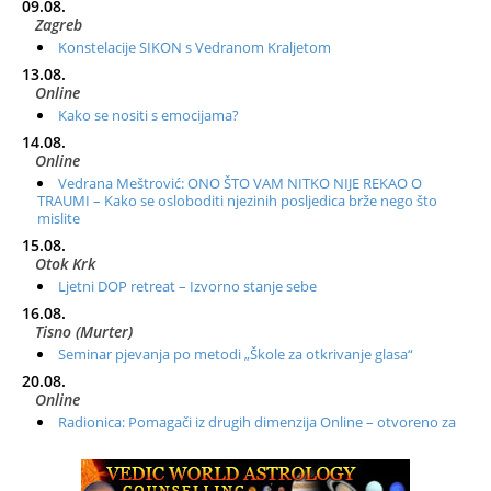
09.08.
Zagreb
Konstelacije SIKON s Vedranom Kraljetom
13.08.
Online
Kako se nositi s emocijama?
14.08.
Online
Vedrana Meštrović: ONO ŠTO VAM NITKO NIJE REKAO O
TRAUMI – Kako se osloboditi njezinih posljedica brže nego što
mislite
15.08.
Otok Krk
Ljetni DOP retreat – Izvorno stanje sebe
16.08.
Tisno (Murter)
Seminar pjevanja po metodi „Škole za otkrivanje glasa“
20.08.
Online
Radionica: Pomagači iz drugih dimenzija Online – otvoreno za
sve
21.08.
Zagreb+Online