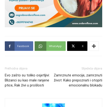
Facebook
WhatsApp
X
Prethodna objava
Slijedeća objava
Evo zašto su toliko osjetljivi:
Zamrznute emocije, zamrznuti
Blizanci su kao male ranjene
život: Kako prepoznati i otopiti
ptice, Rak živi u prošlosti
emocionalnu blokadu