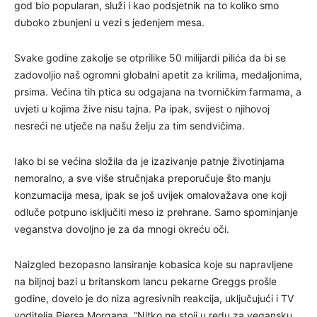
god bio popularan, služi i kao podsjetnik na to koliko smo
duboko zbunjeni u vezi s jedenjem mesa.
Svake godine zakolje se otprilike 50 milijardi pilića da bi se
zadovoljio naš ogromni globalni apetit za krilima, medaljonima,
prsima. Većina tih ptica su odgajana na tvorničkim farmama, a
uvjeti u kojima žive nisu tajna. Pa ipak, svijest o njihovoj
nesreći ne utječe na našu želju za tim sendvičima.
Iako bi se većina složila da je izazivanje patnje životinjama
nemoralno, a sve više stručnjaka preporučuje što manju
konzumacija mesa, ipak se još uvijek omalovažava one koji
odluče potpuno isključiti meso iz prehrane. Samo spominjanje
veganstva dovoljno je za da mnogi okreću oči.
Naizgled bezopasno lansiranje kobasica koje su napravljene
na biljnoj bazi u britanskom lancu pekarne Greggs prošle
godine, dovelo je do niza agresivnih reakcija, uključujući i TV
voditelja Piersa Morgana. “Nitko ne stoji u redu za vegansku