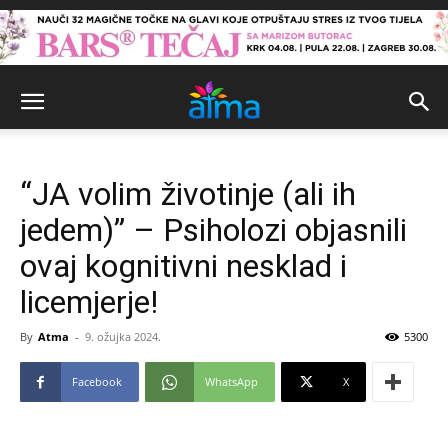
“JA volim životinje (ali ih
jedem)” – Psiholozi objasnili
ovaj kognitivni nesklad i
licemjerje!
By
Atma
-
9. ožujka 2024.
5300
Facebook
WhatsApp
X