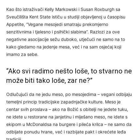
Kao što istraživači Kelly Markowski i Susan Roxburgh sa
Sveučilišta Kent State ističu u studiji objavljenoj u časopisu
Appetite, “Vegane mesojedi smatraju prekomjerno
senzitivnima i tjelesno i psihički slabima”. Razlozi za ove
negativne asocijacije sežu duboko, utječući ne samo na to
kako gledamo na jedenje mesa, već i na sam osjećaj koji
imamo za sebe.
“Ako svi radimo nešto loše, to stvarno ne
može biti tako loše, zar ne?”
Odlučujući da ne jedu meso, po mesojedima – vegani odbijaju
temeljni princip tradicijske zapadnjačke kulture. Meso je
centar svih proslava – ako na Božić s obitelji ne jedete tuku,
ne idete u restorane na janjetinu i miješano meso, ne idete s
ekipom u McDonaldsa na burgere i pileća krilca – ne samo da
odbijate ponudu hrane, već i razbijate pakt i okrećete leđa
tradiciji.