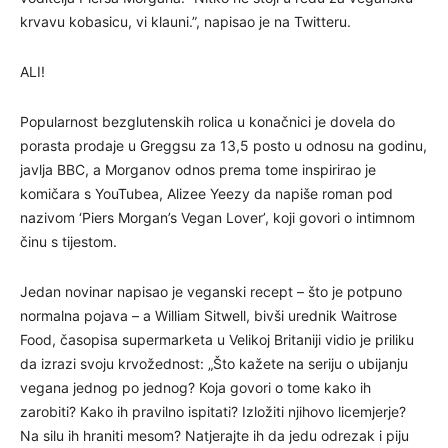
krvavu kobasicu, vi klauni.”, napisao je na Twitteru.
ALI!
Popularnost bezglutenskih rolica u konačnici je dovela do
porasta prodaje u Greggsu za 13,5 posto u odnosu na godinu,
javlja BBC, a Morganov odnos prema tome inspirirao je
komičara s YouTubea, Alizee Yeezy da napiše roman pod
nazivom ‘Piers Morgan’s Vegan Lover’, koji govori o intimnom
činu s tijestom.
Jedan novinar napisao je veganski recept – što je potpuno
normalna pojava – a William Sitwell, bivši urednik Waitrose
Food, časopisa supermarketa u Velikoj Britaniji vidio je priliku
da izrazi svoju krvožednost: „Što kažete na seriju o ubijanju
vegana jednog po jednog? Koja govori o tome kako ih
zarobiti? Kako ih pravilno ispitati? Izložiti njihovo licemjerje?
Na silu ih hraniti mesom? Natjerajte ih da jedu odrezak i piju