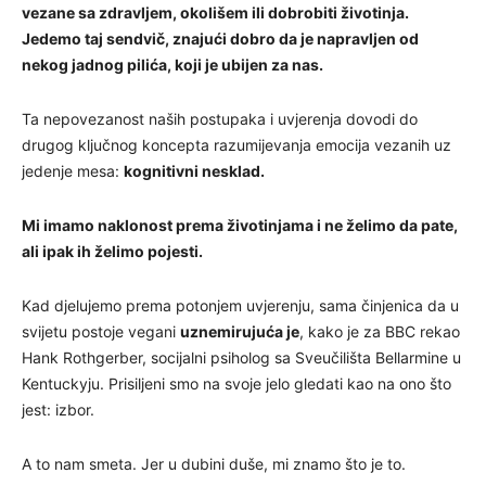
vezane sa zdravljem, okolišem ili dobrobiti životinja.
Jedemo taj sendvič, znajući dobro da je napravljen od
nekog jadnog pilića, koji je ubijen za nas.
Ta nepovezanost naših postupaka i uvjerenja dovodi do
drugog ključnog koncepta razumijevanja emocija vezanih uz
jedenje mesa:
kognitivni nesklad.
Mi imamo naklonost prema životinjama i ne želimo da pate,
ali ipak ih želimo pojesti.
Kad djelujemo prema potonjem uvjerenju, sama činjenica da u
svijetu postoje vegani
uznemirujuća je
, kako je za BBC rekao
Hank Rothgerber, socijalni psiholog sa Sveučilišta Bellarmine u
Kentuckyju. Prisiljeni smo na svoje jelo gledati kao na ono što
jest: izbor.
A to nam smeta. Jer u dubini duše, mi znamo što je to.