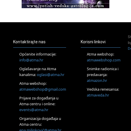
Pula
Access Energetski Facelift®
24.08.
Zagreb
Pjesma srca / Zagreb
Online
S
Tečaj Višeg Vodstva, razvijanja intuicije i Akaša zapisa
Kontaktirajte nas
Korisni linkovi
b
25.08.
D
Online
Općenite informacije:
Atma webshop:
Upisi u program Profesionalni hipnoterapeut — nova
info@atma.hr
atmawebshop.com
generacija kreće 25.08. 2026.
26.08.
Oglašavanje na Atma
Snimke radionica i
Online
kanalima:
oglasi@atma.hr
predavanja:
Postanite Nositelj Vibracije Nove Zemlje
atmazon.hr
Atma webshop:
Škola BaZi – put prema dubljem razumijevanju sebe
atmawebshop@gmail.com
Vedska renesansa:
27.08.
atmaveda.hr
Visoko
Prijave za događanja u
Alemka Dauskardt – Jednodnevna radionica sistemskih
Atma centru i online:
konstelacija
events@atma.hr
28.08.
Organizacija događaja u
Online
Atma centru:
SPAVAJ… Priče za lakšu noć
ena.milinković@atma.hr