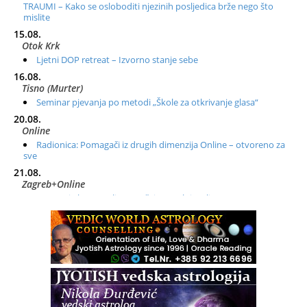
TRAUMI – Kako se osloboditi njezinih posljedica brže nego što
mislite
15.08.
Otok Krk
Ljetni DOP retreat – Izvorno stanje sebe
16.08.
Tisno (Murter)
Seminar pjevanja po metodi „Škole za otkrivanje glasa“
20.08.
Online
Radionica: Pomagači iz drugih dimenzija Online – otvoreno za
sve
21.08.
Zagreb+Online
Osnovni ThetaHealing® tečaj, Zagreb i Online
22.08.
Zagreb
Osnovna radionica za izscjeljivanje pranom (Basic Pranic
Healing course)
Pula
Access BARS®, otpusti stres
23.08.