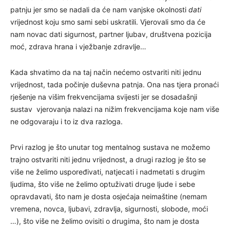
patnju jer smo se nadali da će nam vanjske okolnosti
dati
vrijednost koju smo sami sebi uskratili. Vjerovali smo da će
nam novac dati sigurnost, partner ljubav, društvena pozicija
moć, zdrava hrana i vježbanje zdravlje…
Kada shvatimo da na taj način nećemo ostvariti niti jednu
vrijednost, tada počinje duševna patnja. Ona nas tjera pronaći
rješenje na višim frekvencijama svijesti jer se dosadašnji
sustav vjerovanja nalazi na nižim frekvencijama koje nam više
ne odgovaraju i to iz dva razloga.
Prvi razlog je što unutar tog mentalnog sustava ne možemo
trajno ostvariti niti jednu vrijednost, a drugi razlog je što se
više ne želimo uspoređivati, natjecati i nadmetati s drugim
ljudima, što više ne želimo optuživati druge ljude i sebe
opravdavati, što nam je dosta osjećaja neimaštine (nemam
vremena, novca, ljubavi, zdravlja, sigurnosti, slobode, moći
…), što više ne želimo ovisiti o drugima, što nam je dosta