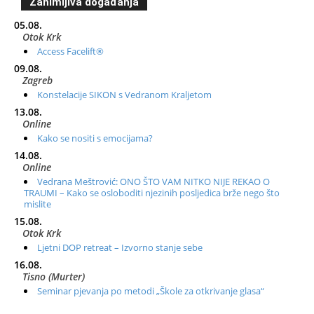
Zanimljiva događanja
05.08.
Otok Krk
Access Facelift®
09.08.
Zagreb
Konstelacije SIKON s Vedranom Kraljetom
13.08.
Online
Kako se nositi s emocijama?
14.08.
Online
Vedrana Meštrović: ONO ŠTO VAM NITKO NIJE REKAO O
TRAUMI – Kako se osloboditi njezinih posljedica brže nego što
mislite
15.08.
Otok Krk
Ljetni DOP retreat – Izvorno stanje sebe
16.08.
Tisno (Murter)
Seminar pjevanja po metodi „Škole za otkrivanje glasa“
20.08.