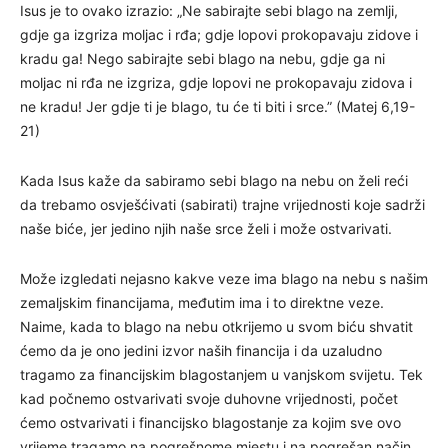
Isus je to ovako izrazio: „Ne sabirajte sebi blago na zemlji,
gdje ga izgriza moljac i rđa; gdje lopovi prokopavaju zidove i
kradu ga! Nego sabirajte sebi blago na nebu, gdje ga ni
moljac ni rđa ne izgriza, gdje lopovi ne prokopavaju zidova i
ne kradu! Jer gdje ti je blago, tu će ti biti i srce.” (Matej 6,19-
21)
Kada Isus kaže da sabiramo sebi blago na nebu on želi reći
da trebamo osvješćivati (sabirati) trajne vrijednosti koje sadrži
naše biće, jer jedino njih naše srce želi i može ostvarivati.
Može izgledati nejasno kakve veze ima blago na nebu s našim
zemaljskim financijama, međutim ima i to direktne veze.
Naime, kada to blago na nebu otkrijemo u svom biću shvatit
ćemo da je ono jedini izvor naših financija i da uzaludno
tragamo za financijskim blagostanjem u vanjskom svijetu. Tek
kad počnemo ostvarivati svoje duhovne vrijednosti, počet
ćemo ostvarivati i financijsko blagostanje za kojim sve ovo
vrijeme tragamo na pogrešnome mjestu i na pogrešan način.