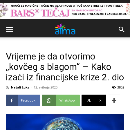
Vrijeme je da otvorimo
„kovčeg s blagom“ – Kako
izaći iz financijske krize 2. dio
By
Natali Luks
-
12. svibnja 2020.
3852
Facebook
WhatsApp
X