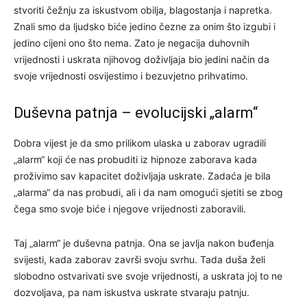
stvoriti čežnju za iskustvom obilja, blagostanja i napretka.
Znali smo da ljudsko biće jedino čezne za onim što izgubi i
jedino cijeni ono što nema. Zato je negacija duhovnih
vrijednosti i uskrata njihovog doživljaja bio jedini način da
svoje vrijednosti osvijestimo i bezuvjetno prihvatimo.
Duševna patnja – evolucijski „alarm“
Dobra vijest je da smo prilikom ulaska u zaborav ugradili
„alarm“ koji će nas probuditi iz hipnoze zaborava kada
proživimo sav kapacitet doživljaja uskrate. Zadaća je bila
„alarma“ da nas probudi, ali i da nam omogući sjetiti se zbog
čega smo svoje biće i njegove vrijednosti zaboravili.
Taj „alarm“ je duševna patnja. Ona se javlja nakon buđenja
svijesti, kada zaborav završi svoju svrhu. Tada duša želi
slobodno ostvarivati sve svoje vrijednosti, a uskrata joj to ne
dozvoljava, pa nam iskustva uskrate stvaraju patnju.