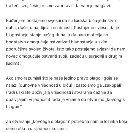
tražeći svoj šešir jer smo zaboravili da nam je na glavi.
Buđenjem postajemo svjesni da su ljudska bića jedinstvo
duha, duše, uma, tijela i osobnosti. Postajemo svjesni da je
blagostanje stanje našeg duha, a da nam materijalno
bogatstvo omogućuje ostvarivati blagostanje u svim
područjima svojeg života. Isto tako postajemo svjesni da nam
novac omogućuje ostvariti svoju zadaću u suradnji s drugim
ljudima.
Ako smo razumjeli što je naše jedino pravo blago i gdje se
nalazi (duhovne vrijednosti u biću) i zašto smo ga „zakopali“
(radi uskrate doživljaja vrijednosti i stvaranja čežnje za
doživljajem vrijednosti) tada je vrijeme da otvorimo „kovčeg s
blagom“.
Za otvaranje „kovčega s blagom“ potrebna nam je lozinka koju
ćemo otkriti u sljedećoj kolumni.