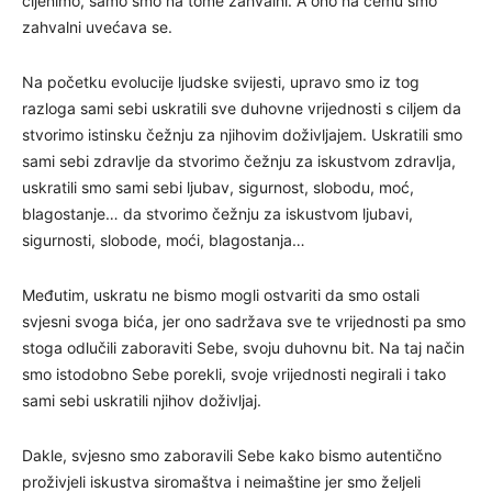
cijenimo, samo smo na tome zahvalni. A ono na čemu smo
zahvalni uvećava se.
Na početku evolucije ljudske svijesti, upravo smo iz tog
razloga sami sebi uskratili sve duhovne vrijednosti s ciljem da
stvorimo istinsku čežnju za njihovim doživljajem. Uskratili smo
sami sebi zdravlje da stvorimo čežnju za iskustvom zdravlja,
uskratili smo sami sebi ljubav, sigurnost, slobodu, moć,
blagostanje… da stvorimo čežnju za iskustvom ljubavi,
sigurnosti, slobode, moći, blagostanja…
Međutim, uskratu ne bismo mogli ostvariti da smo ostali
svjesni svoga bića, jer ono sadržava sve te vrijednosti pa smo
stoga odlučili zaboraviti Sebe, svoju duhovnu bit. Na taj način
smo istodobno Sebe porekli, svoje vrijednosti negirali i tako
sami sebi uskratili njihov doživljaj.
Dakle, svjesno smo zaboravili Sebe kako bismo autentično
proživjeli iskustva siromaštva i neimaštine jer smo željeli