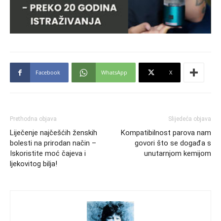
Facebook
WhatsApp
X
Prethodna objava
Slijedeća objava
Liječenje najčešćih ženskih
Kompatibilnost parova nam
bolesti na prirodan način –
govori što se događa s
Iskoristite moć čajeva i
unutarnjom kemijom
ljekovitog bilja!