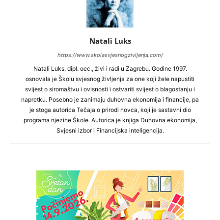
Natali Luks
https://www.skolasvjesnogzivljenja.com/
Natali Luks, dipl. oec., živi i radi u Zagrebu. Godine 1997.
osnovala je Školu svjesnog življenja za one koji žele napustiti
svijest o siromaštvu i ovisnosti i ostvariti svijest o blagostanju i
napretku. Posebno je zanimaju duhovna ekonomija i financije, pa
je stoga autorica Tečaja o prirodi novca, koji je sastavni dio
programa njezine Škole. Autorica je knjiga Duhovna ekonomija,
Svjesni izbor i Financijska inteligencija.