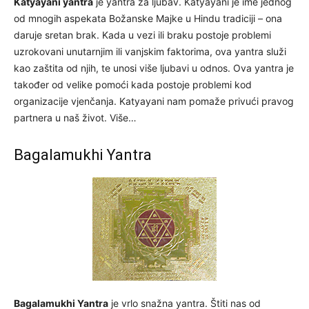
Katyayani yantra
je yantra za ljubav. Katyayani je ime jednog
od mnogih aspekata Božanske Majke u Hindu tradiciji – ona
daruje sretan brak. Kada u vezi ili braku postoje problemi
uzrokovani unutarnjim ili vanjskim faktorima, ova yantra služi
kao zaštita od njih, te unosi više ljubavi u odnos. Ova yantra je
također od velike pomoći kada postoje problemi kod
organizacije vjenčanja. Katyayani nam pomaže privući pravog
partnera u naš život. Više…
Bagalamukhi Yantra
Bagalamukhi Yantra
je vrlo snažna yantra. Štiti nas od