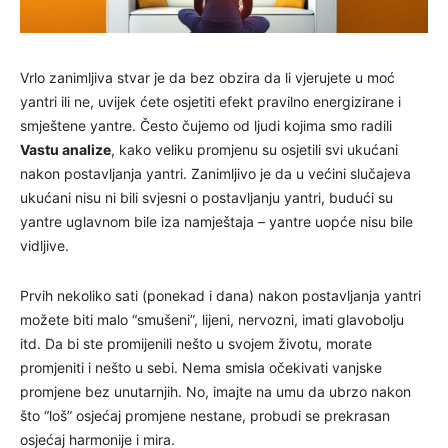
Vrlo zanimljiva stvar je da bez obzira da li vjerujete u moć
yantri ili ne, uvijek ćete osjetiti efekt pravilno energizirane i
smještene yantre. Često čujemo od ljudi kojima smo radili
Vastu analize
, kako veliku promjenu su osjetili svi ukućani
nakon postavljanja yantri. Zanimljivo je da u većini slučajeva
ukućani nisu ni bili svjesni o postavljanju yantri, budući su
yantre uglavnom bile iza namještaja – yantre uopće nisu bile
vidljive.
Prvih nekoliko sati (ponekad i dana) nakon postavljanja yantri
možete biti malo “smušeni”, lijeni, nervozni, imati glavobolju
itd. Da bi ste promijenili nešto u svojem životu, morate
promjeniti i nešto u sebi. Nema smisla očekivati vanjske
promjene bez unutarnjih. No, imajte na umu da ubrzo nakon
što “loš” osjećaj promjene nestane, probudi se prekrasan
osjećaj harmonije i mira.