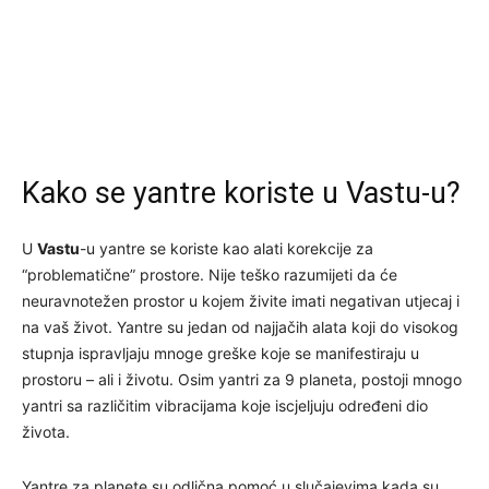
Kako se yantre koriste u Vastu-u?
U
Vastu
-u yantre se koriste kao alati korekcije za
“problematične” prostore. Nije teško razumijeti da će
neuravnotežen prostor u kojem živite imati negativan utjecaj i
na vaš život. Yantre su jedan od najjačih alata koji do visokog
stupnja ispravljaju mnoge greške koje se manifestiraju u
prostoru – ali i životu. Osim yantri za 9 planeta, postoji mnogo
yantri sa različitim vibracijama koje iscjeljuju određeni dio
života.
Yantre za planete su odlična pomoć u slučajevima kada su