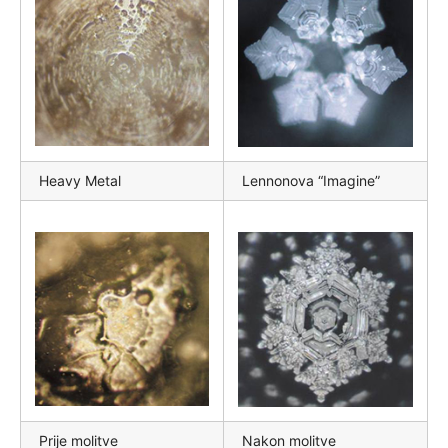
Heavy Metal
Lennonova “Imagine”
Prije molitve
Nakon molitve