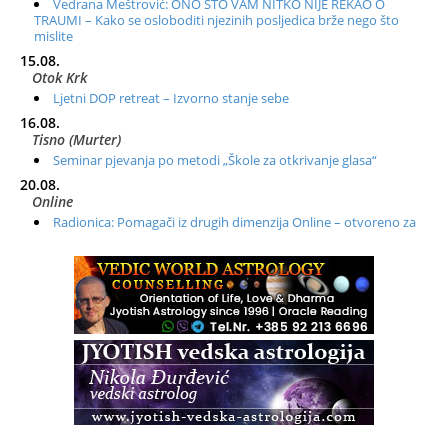
Vedrana Meštrović: ONO ŠTO VAM NITKO NIJE REKAO O
TRAUMI – Kako se osloboditi njezinih posljedica brže nego što
mislite
15.08.
Otok Krk
Ljetni DOP retreat – Izvorno stanje sebe
16.08.
Tisno (Murter)
Seminar pjevanja po metodi „Škole za otkrivanje glasa“
20.08.
Online
Radionica: Pomagači iz drugih dimenzija Online – otvoreno za
sve
21.08.
Zagreb+Online
Osnovni ThetaHealing® tečaj, Zagreb i Online
22.08.
Zagreb
Osnovna radionica za izscjeljivanje pranom (Basic Pranic
Healing course)
Pula
Access BARS®, otpusti stres
23.08.