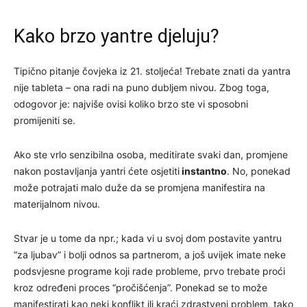
Kako brzo yantre djeluju?
Tipično pitanje čovjeka iz 21. stoljeća! Trebate znati da yantra
nije tableta – ona radi na puno dubljem nivou. Zbog toga,
odogovor je: najviše ovisi koliko brzo ste vi sposobni
promijeniti se.
Ako ste vrlo senzibilna osoba, meditirate svaki dan, promjene
nakon postavljanja yantri ćete osjetiti
instantno
. No, ponekad
može potrajati malo duže da se promjena manifestira na
materijalnom nivou.
Stvar je u tome da npr.; kada vi u svoj dom postavite yantru
“za ljubav” i bolji odnos sa partnerom, a još uvijek imate neke
podsvjesne programe koji rade probleme, prvo trebate proći
kroz određeni proces “pročišćenja”. Ponekad se to može
manifestirati kao neki konflikt ili kraći zdrastveni problem, tako