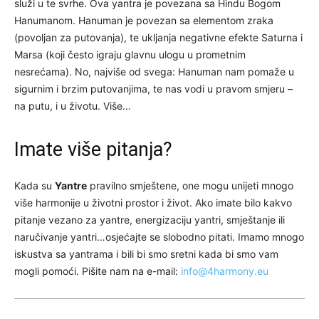
služi u te svrhe. Ova yantra je povezana sa Hindu Bogom
Hanumanom. Hanuman je povezan sa elementom zraka
(povoljan za putovanja), te ukljanja negativne efekte Saturna i
Marsa (koji često igraju glavnu ulogu u prometnim
nesrećama). No, najviše od svega: Hanuman nam pomaže u
sigurnim i brzim putovanjima, te nas vodi u pravom smjeru –
na putu, i u životu. Više…
Imate više pitanja?
Kada su
Yantre
pravilno smještene, one mogu unijeti mnogo
više harmonije u životni prostor i život. Ako imate bilo kakvo
pitanje vezano za yantre, energizaciju yantri, smještanje ili
naručivanje yantri…osjećajte se slobodno pitati. Imamo mnogo
iskustva sa yantrama i bili bi smo sretni kada bi smo vam
mogli pomoći. Pišite nam na e-mail:
info@4harmony.eu