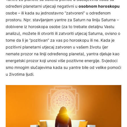
određeni planetarni utjecaji negativni u
osobnom horoskopu
osobe – ili kada su jednostavno “zatvoreni” u određenom
prostoru. Npr. stavljanjem yantre za Saturn na liniju Saturna –
dobivene iz horoskopa osobe (za to trebate detaljnu Vastu
analizu), možete ili otvoriti ili zatvoriti utjecaj Saturna, ovisno o
tome da li je “pozitivan” za vas po horoskopu ili ne. Kada je
pozitivni planetarni utjecaj zatvoren u vašem životu (jer
nemate prozor na liniji određenog planeta), yantra djeluje kao
energetski prozor koji unosi više pozitivne energije. Svjedoci
smo mnogim slučajevima kada su yantre bile od velike pomoći
u životima ljudi.