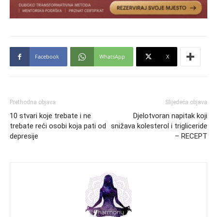
Facebook
WhatsApp
X
Prethodna objava
Slijedeća objava
10 stvari koje trebate i ne
Djelotvoran napitak koji
trebate reći osobi koja pati od
snižava kolesterol i trigliceride
depresije
– RECEPT