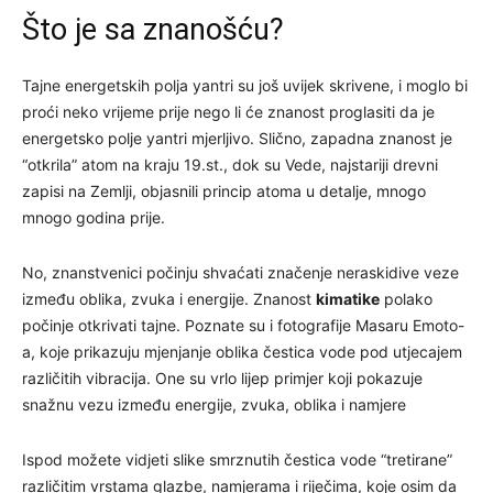
Što je sa znanošću?
Tajne energetskih polja yantri su još uvijek skrivene, i moglo bi
proći neko vrijeme prije nego li će znanost proglasiti da je
energetsko polje yantri mjerljivo. Slično, zapadna znanost je
“otkrila” atom na kraju 19.st., dok su Vede, najstariji drevni
zapisi na Zemlji, objasnili princip atoma u detalje, mnogo
mnogo godina prije.
No, znanstvenici počinju shvaćati značenje neraskidive veze
između oblika, zvuka i energije. Znanost
kimatike
polako
počinje otkrivati tajne. Poznate su i fotografije Masaru Emoto-
a, koje prikazuju mjenjanje oblika čestica vode pod utjecajem
različitih vibracija. One su vrlo lijep primjer koji pokazuje
snažnu vezu između energije, zvuka, oblika i namjere
Ispod možete vidjeti slike smrznutih čestica vode “tretirane”
različitim vrstama glazbe, namjerama i riječima, koje osim da