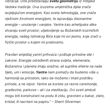
vibracija. One predstavljaju
svetu geometriju
iz Indijske
Vedske tradicije. Ova izuzetna umjetnička djela zrače
iscjeljujućom energijom. Kao sveta tehnologija, one zrače
nježnom životnom energijom, te ispravljaju disonantne
energije – unutarnje i vanjske. Yantre kao arhetipske slike
stvaraju sveti prostor; utjelovljenje su Božanskih kozmičkih
energija, našeg Istinskog Bića koje mi svi jesmo, koje zrači u
fizički prostor u kojem mi prebivamo.
Pravilan smještaj yantri prihvaća i poštuje prirodne sile i
zakone. Energije određenih strana svijeta, elemenata,
Božanstva i planeta imaju snažne, ali suptilne efekte na naše
tijelo, um i emocije
. Yantre
nam pomažu da budemo više u
harmoniji sa prirodom, tako da možemo i imati podršku
prirode, a ne otpor. Yantre se koriste za razne ceremonije,
građevine, parkove – ali i za meditaciju. Ovi sveti simboli
mogu biti konstruirani na podu ili zidu, gravirani u bakar, zlato,
kristal, ili nacrtani na papiru.” – S
herri Silverman