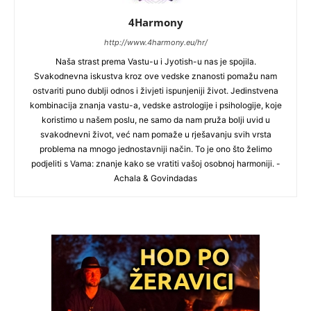
4Harmony
http://www.4harmony.eu/hr/
Naša strast prema Vastu-u i Jyotish-u nas je spojila.
Svakodnevna iskustva kroz ove vedske znanosti pomažu nam
ostvariti puno dublji odnos i živjeti ispunjeniji život. Jedinstvena
kombinacija znanja vastu-a, vedske astrologije i psihologije, koje
koristimo u našem poslu, ne samo da nam pruža bolji uvid u
svakodnevni život, već nam pomaže u rješavanju svih vrsta
problema na mnogo jednostavniji način. To je ono što želimo
podjeliti s Vama: znanje kako se vratiti vašoj osobnoj harmoniji. -
Achala & Govindadas