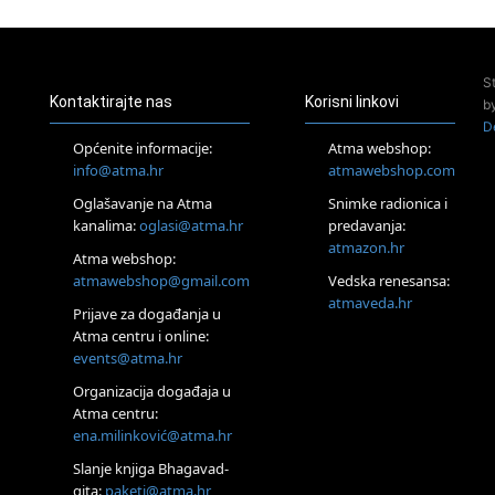
Pula
Access Energetski Facelift®
24.08.
S
Zagreb
Kontaktirajte nas
Korisni linkovi
b
Pjesma srca / Zagreb
D
Online
Općenite informacije:
Atma webshop:
Tečaj Višeg Vodstva, razvijanja intuicije i Akaša zapisa
info@atma.hr
atmawebshop.com
25.08.
Oglašavanje na Atma
Snimke radionica i
Online
kanalima:
oglasi@atma.hr
predavanja:
Upisi u program Profesionalni hipnoterapeut — nova
generacija kreće 25.08. 2026.
atmazon.hr
Atma webshop:
26.08.
atmawebshop@gmail.com
Vedska renesansa:
Online
atmaveda.hr
Postanite Nositelj Vibracije Nove Zemlje
Prijave za događanja u
Atma centru i online:
27.08.
events@atma.hr
Visoko
Alemka Dauskardt – Jednodnevna radionica sistemskih
Organizacija događaja u
konstelacija
Atma centru:
29.08.
ena.milinković@atma.hr
Zagreb
HOD PO ŽERAVICI – Seminar koji mijenja tijelo, duh i um
Slanje knjiga Bhagavad-
SoulFest – Festival glazbe, mudrosti i zajedništva
gita:
paketi@atma.hr