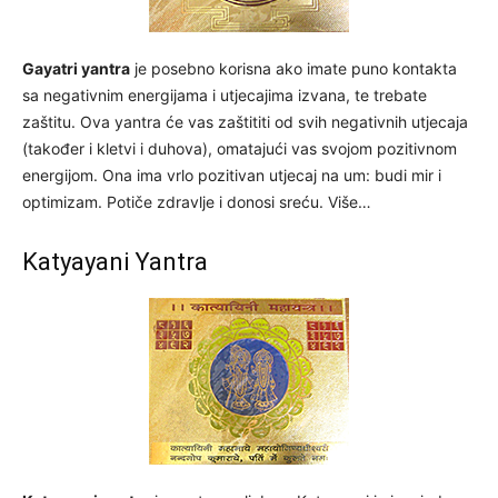
Gayatri yantra
je posebno korisna ako imate puno kontakta
sa negativnim energijama i utjecajima izvana, te trebate
zaštitu. Ova yantra će vas zaštititi od svih negativnih utjecaja
(također i kletvi i duhova), omatajući vas svojom pozitivnom
energijom. Ona ima vrlo pozitivan utjecaj na um: budi mir i
optimizam. Potiče zdravlje i donosi sreću. Više…
Katyayani Yantra