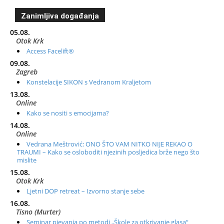
Zanimljiva događanja
05.08.
Otok Krk
Access Facelift®
09.08.
Zagreb
Konstelacije SIKON s Vedranom Kraljetom
13.08.
Online
Kako se nositi s emocijama?
14.08.
Online
Vedrana Meštrović: ONO ŠTO VAM NITKO NIJE REKAO O
TRAUMI – Kako se osloboditi njezinih posljedica brže nego što
mislite
15.08.
Otok Krk
Ljetni DOP retreat – Izvorno stanje sebe
16.08.
Tisno (Murter)
Seminar pjevanja po metodi „Škole za otkrivanje glasa“