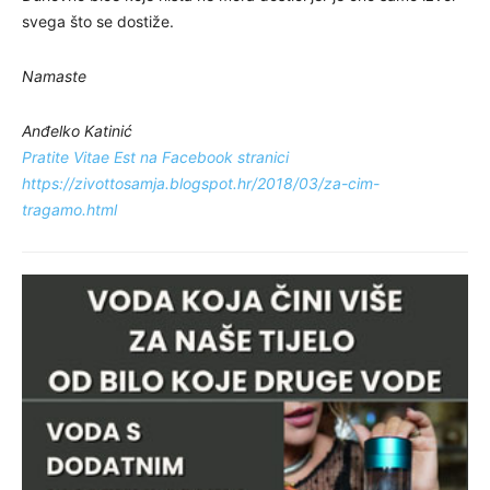
svega što se dostiže.
Namaste
Anđelko Katinić
Pratite Vitae Est na Facebook stranici
https://zivottosamja.blogspot.hr/2018/03/za-cim-
tragamo.html