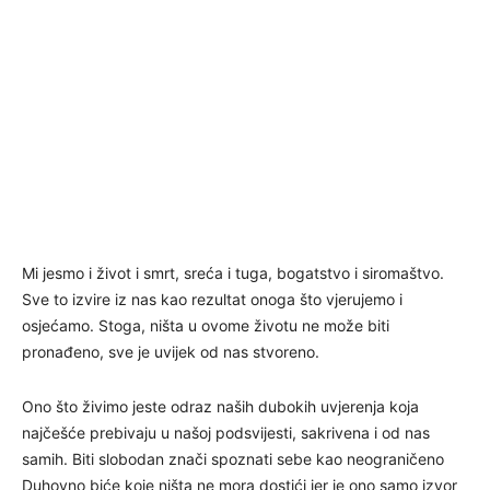
Mi jesmo i život i smrt, sreća i tuga, bogatstvo i siromaštvo.
Sve to izvire iz nas kao rezultat onoga što vjerujemo i
osjećamo. Stoga, ništa u ovome životu ne može biti
pronađeno, sve je uvijek od nas stvoreno.
Ono što živimo jeste odraz naših dubokih uvjerenja koja
najčešće prebivaju u našoj podsvijesti, sakrivena i od nas
samih. Biti slobodan znači spoznati sebe kao neograničeno
Duhovno biće koje ništa ne mora dostići jer je ono samo izvor