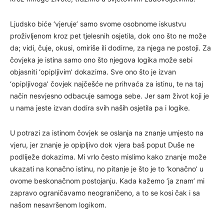
Ljudsko biće ‘vjeruje’ samo svome osobnome iskustvu
proživljenom kroz pet tjelesnih osjetila, dok ono što ne može
da; vidi, čuje, okusi, omiriše ili dodirne, za njega ne postoji. Za
čovjeka je istina samo ono što njegova logika može sebi
objasniti ‘opipljivim’ dokazima. Sve ono što je izvan
‘opipljivoga’ čovjek najčešće ne prihvaća za istinu, te na taj
način nesvjesno odbacuje samoga sebe. Jer sam život koji je
u nama jeste izvan dodira svih naših osjetila pa i logike.
U potrazi za istinom čovjek se oslanja na znanje umjesto na
vjeru, jer znanje je opipljivo dok vjera baš poput Duše ne
podliježe dokazima. Mi vrlo često mislimo kako znanje može
ukazati na konačno istinu, no pitanje je što je to ‘konačno’ u
ovome beskonačnom postojanju. Kada kažemo ‘ja znam’ mi
zapravo ograničavamo neograničeno, a to se kosi čak i sa
našom nesavršenom logikom.