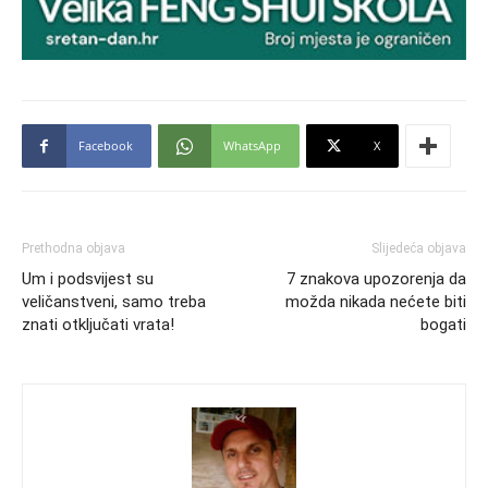
Facebook
WhatsApp
X
Prethodna objava
Slijedeća objava
Um i podsvijest su
7 znakova upozorenja da
veličanstveni, samo treba
možda nikada nećete biti
znati otključati vrata!
bogati