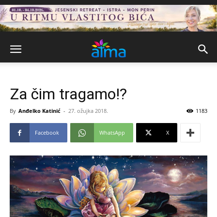
Za čim tragamo!?
By
Anđelko Katinić
-
27. ožujka 2018.
1183
Facebook
WhatsApp
X