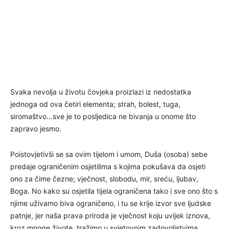
Svaka nevolja u životu čovjeka proizlazi iz nedostatka
jednoga od ova četiri elementa; strah, bolest, tuga,
siromaštvo…sve je to posljedica ne bivanja u onome što
zapravo jesmo.
Poistovjetivši se sa ovim tijelom i umom, Duša (osoba) sebe
predaje ograničenim osjetilima s kojima pokušava da osjeti
ono za čime čezne; vječnost, slobodu, mir, sreću, ljubav,
Boga. No kako su osjetila tijela ograničena tako i sve ono što s
njime uživamo biva ograničeno, i tu se krije izvor sve ljudske
patnje, jer naša prava priroda je vječnost koju uvijek iznova,
kroz mnoge živote, tražimo u svjetovnim zadovoljstvima.