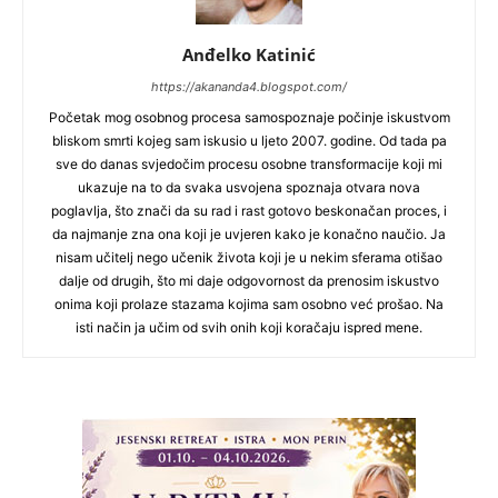
Anđelko Katinić
https://akananda4.blogspot.com/
Početak mog osobnog procesa samospoznaje počinje iskustvom
bliskom smrti kojeg sam iskusio u ljeto 2007. godine. Od tada pa
sve do danas svjedočim procesu osobne transformacije koji mi
ukazuje na to da svaka usvojena spoznaja otvara nova
poglavlja, što znači da su rad i rast gotovo beskonačan proces, i
da najmanje zna ona koji je uvjeren kako je konačno naučio. Ja
nisam učitelj nego učenik života koji je u nekim sferama otišao
dalje od drugih, što mi daje odgovornost da prenosim iskustvo
onima koji prolaze stazama kojima sam osobno već prošao. Na
isti način ja učim od svih onih koji koračaju ispred mene.