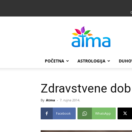
Atma
POČETNA
ASTROLOGIJA
DUHO
Zdravstvene dobr
By
Atma
-
7. rujna 2014.
Facebook
WhatsApp