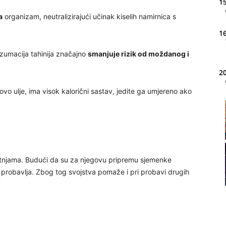
15
a
organizam, neutralizirajući učinak kiselih namirnica s
16
nzumacija tahinija značajno
smanjuje rizik od moždanog i
20
vo ulje, ima visok kalorični sastav, jedite ga umjereno ako
21
22
etnjama. Budući da su za njegovu pripremu sjemenke
ko probavlja. Zbog tog svojstva pomaže i pri probavi drugih
23