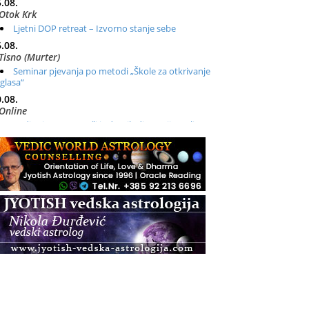
.08.
Otok Krk
Ljetni DOP retreat – Izvorno stanje sebe
.08.
Tisno (Murter)
Seminar pjevanja po metodi „Škole za otkrivanje
glasa“
.08.
Online
Radionica: Pomagači iz drugih dimenzija Online –
otvoreno za sve
.08.
Zagreb+Online
Osnovni ThetaHealing® tečaj, Zagreb i Online
.08.
Zagreb
Osnovna radionica za izscjeljivanje pranom (Basic
Pranic Healing course)
Pula
Access BARS®, otpusti stres
.08.
Pula
Access Energetski Facelift®