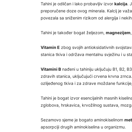
Tahini je odličan i lako probavljiv izvor
kalcija
. 
preporučene doze ovog minerala. Kalcij je važan 
povezala sa sniženim rizikom od alergija i neki
Tahini je također bogat željezom,
magnezijem
Vitamin E
zbog svojih antioksidativnih svojstav
stanica tkiva i održava mentalnu svježinu i u sta
Vitamini B
nađeni u tahiniju uključuju B1, B2, B
zdravih stanica, uključujući crvena krvna zrnca
ozlijeđenog tkiva i za zdrave moždane funkcije,
Tahini je bogat izvor esencijalnih masnih kiseli
zglobova, hrskavica, krvožilnog sustava, mozga
Sezamovo sjeme je bogato aminokiselinom
met
apsorpciji drugih aminokiselina u organizmu.