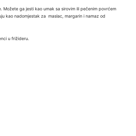
24
ne. Možete ga jesti kao umak sa sirovim ili pečenim povrćem
isuju kao nadomjestak za maslac, margarin i namaz od
nci u frižideru.
25
26
27
29