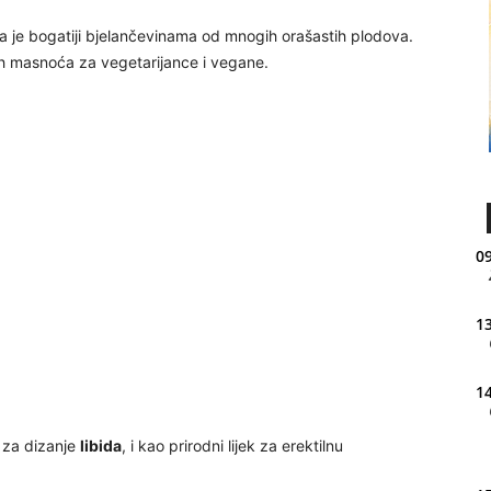
 da je bogatiji bjelančevinama od mnogih orašastih plodova.
nih masnoća za vegetarijance i vegane.
09
13
14
o za dizanje
libida
, i kao prirodni lijek za erektilnu