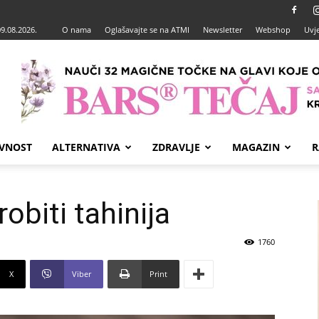
09.08.2026.
O nama
Oglašavajte se na ATMI
Newsletter
Webshop
Uvje
VNOST
ALTERNATIVA
ZDRAVLJE
MAGAZIN
R
obiti tahinija
1760
X
Viber
Print