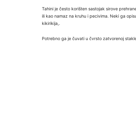
Tahini je često korišten sastojak sirove prehra
ili kao namaz na kruhu i pecivima. Neki ga op
kikirikija,.
Potrebno ga je čuvati u čvrsto zatvorenoj stakle