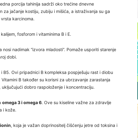
Jedna porcija tahinija sadrži oko trećine dnevne
za jačanje kostiju, zubiju i mišića, a istraživanja su ga
h vrsta karcinoma.
, kalijem, fosforom i vitaminima B i E.
a nosi nadimak “izvora mladosti”. Pomaže usporiti starenje
roj dobi.
3 i B5. Ovi pripadnici B kompleksa pospješuju rast i diobu
. Vitamini B također su korisni za ubrzavanje zarastanja
 uključujući dobro raspoloženje i koncentraciju.
na
omega 3 i omega 6
. Ove su kiseline važne za zdravlje
 i kože.
ionin
, koja je važan doprinositelj čišćenju jetre od toksina i