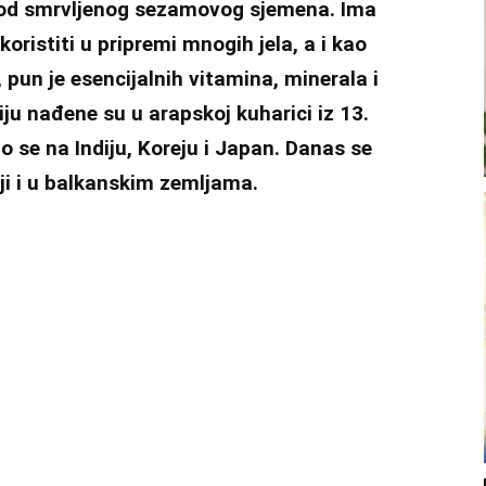
 od smrvljenog sezamovog sjemena. Ima
ristiti u pripremi mnogih jela, a i kao
pun je esencijalnih vitamina, minerala i
iju nađene su u arapskoj kuharici iz 13.
io se na Indiju, Koreju i Japan. Danas se
ji i u balkanskim zemljama.