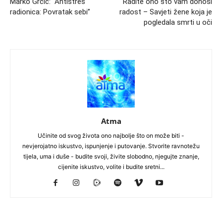
Marko Grčić: “Antistres
Radite ono što vam donosi
radionica: Povratak sebi”
radost – Savjeti žene koja je
pogledala smrti u oči
Atma
Učinite od svog života ono najbolje što on može biti -
nevjerojatno iskustvo, ispunjenje i putovanje. Stvorite ravnotežu
tijela, uma i duše - budite svoji, živite slobodno, njegujte znanje,
cijenite iskustvo, volite i budite sretni...