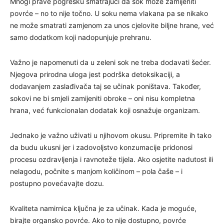
Mnogi prave pogrešku smatrajući da sok može zamijeniti
povrće – no to nije točno. U soku nema vlakana pa se nikako
ne može smatrati zamjenom za unos cjelovite biljne hrane, već
samo dodatkom koji nadopunjuje prehranu.
Važno je napomenuti da u zeleni sok ne treba dodavati šećer.
Njegova prirodna uloga jest podrška detoksikaciji, a
dodavanjem zaslađivača taj se učinak poništava. Također,
sokovi ne bi smjeli zamijeniti obroke – oni nisu kompletna
hrana, već funkcionalan dodatak koji osnažuje organizam.
Jednako je važno uživati u njihovom okusu. Pripremite ih tako
da budu ukusni jer i zadovoljstvo konzumacije pridonosi
procesu ozdravljenja i ravnoteže tijela. Ako osjetite nadutost ili
nelagodu, počnite s manjom količinom – pola čaše – i
postupno povećavajte dozu.
Kvaliteta namirnica ključna je za učinak. Kada je moguće,
birajte organsko povrće. Ako to nije dostupno, povrće