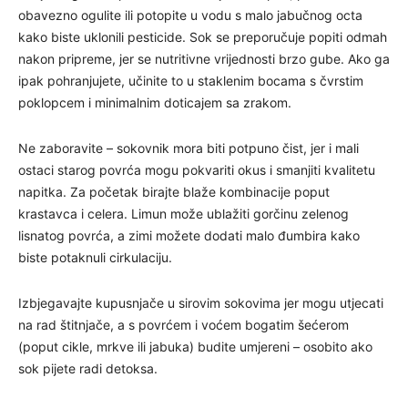
obavezno ogulite ili potopite u vodu s malo jabučnog octa
kako biste uklonili pesticide. Sok se preporučuje popiti odmah
nakon pripreme, jer se nutritivne vrijednosti brzo gube. Ako ga
ipak pohranjujete, učinite to u staklenim bocama s čvrstim
poklopcem i minimalnim doticajem sa zrakom.
Ne zaboravite – sokovnik mora biti potpuno čist, jer i mali
ostaci starog povrća mogu pokvariti okus i smanjiti kvalitetu
napitka. Za početak birajte blaže kombinacije poput
krastavca i celera. Limun može ublažiti gorčinu zelenog
lisnatog povrća, a zimi možete dodati malo đumbira kako
biste potaknuli cirkulaciju.
Izbjegavajte kupusnjače u sirovim sokovima jer mogu utjecati
na rad štitnjače, a s povrćem i voćem bogatim šećerom
(poput cikle, mrkve ili jabuka) budite umjereni – osobito ako
sok pijete radi detoksa.