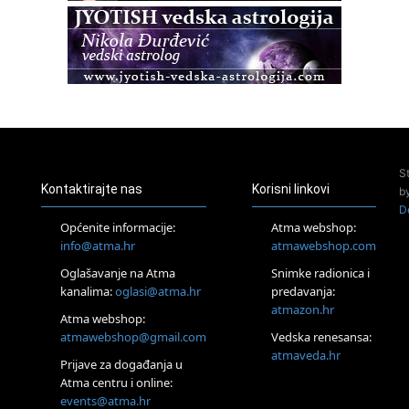
Pula
Access BARS®, otpusti stres
23.08.
Pula
Access Energetski Facelift®
24.08.
Zagreb
Pjesma srca / Zagreb
Online
S
Tečaj Višeg Vodstva, razvijanja intuicije i Akaša zapisa
Kontaktirajte nas
Korisni linkovi
b
25.08.
D
Online
Općenite informacije:
Atma webshop:
Upisi u program Profesionalni hipnoterapeut — nova
info@atma.hr
atmawebshop.com
generacija kreće 25.08. 2026.
26.08.
Oglašavanje na Atma
Snimke radionica i
Online
kanalima:
oglasi@atma.hr
predavanja:
Postanite Nositelj Vibracije Nove Zemlje
atmazon.hr
Atma webshop:
Škola BaZi – put prema dubljem razumijevanju sebe
atmawebshop@gmail.com
Vedska renesansa:
27.08.
atmaveda.hr
Visoko
Prijave za događanja u
Alemka Dauskardt – Jednodnevna radionica sistemskih
Atma centru i online:
konstelacija
events@atma.hr