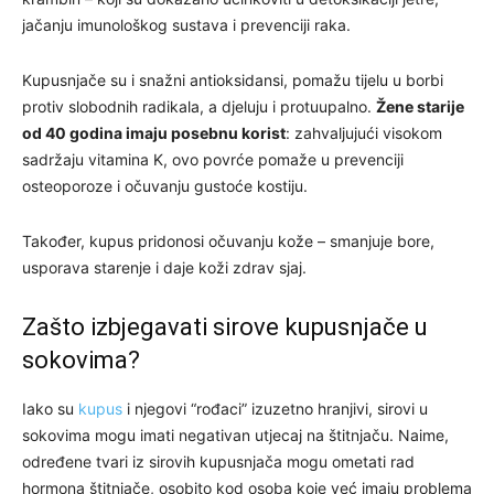
jačanju imunološkog sustava i prevenciji raka.
Kupusnjače su i snažni antioksidansi, pomažu tijelu u borbi
protiv slobodnih radikala, a djeluju i protuupalno.
Žene starije
od 40 godina imaju posebnu korist
: zahvaljujući visokom
sadržaju vitamina K, ovo povrće pomaže u prevenciji
osteoporoze i očuvanju gustoće kostiju.
Također, kupus pridonosi očuvanju kože – smanjuje bore,
usporava starenje i daje koži zdrav sjaj.
Zašto izbjegavati sirove kupusnjače u
sokovima?
Iako su
kupus
i njegovi “rođaci” izuzetno hranjivi, sirovi u
sokovima mogu imati negativan utjecaj na štitnjaču. Naime,
određene tvari iz sirovih kupusnjača mogu ometati rad
hormona štitnjače, osobito kod osoba koje već imaju problema