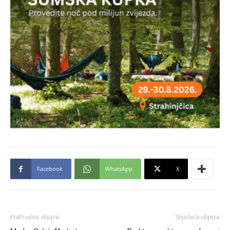
Facebook
WhatsApp
X
Prethodna objava
Slijedeća objava