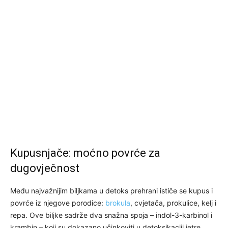
Kupusnjače: moćno povrće za
dugovječnost
Među najvažnijim biljkama u detoks prehrani ističe se kupus i
povrće iz njegove porodice:
brokula
, cvjetača, prokulice, kelj i
repa. Ove biljke sadrže dva snažna spoja – indol-3-karbinol i
krambin – koji su dokazano učinkoviti u detoksikaciji jetre,