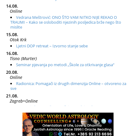
14.08.
Online
Vedrana Meštrović: ONO ŠTO VAM NITKO NIJE REKAO O
TRAUMI – Kako se osloboditi njezinih posljedica brže nego što
mislite
15.08.
Otok Krk
Ljetni DOP retreat – Izvorno stanje sebe
16.08.
Tisno (Murter)
Seminar pjevanja po metodi „Škole za otkrivanje glasa“
20.08.
Online
Radionica: Pomagači iz drugih dimenzija Online – otvoreno za
sve
21.08.
Zagreb+Online
Osnovni ThetaHealing® tečaj, Zagreb i Online
22.08.
Zagreb
Osnovna radionica za izscjeljivanje pranom (Basic Pranic
Healing course)