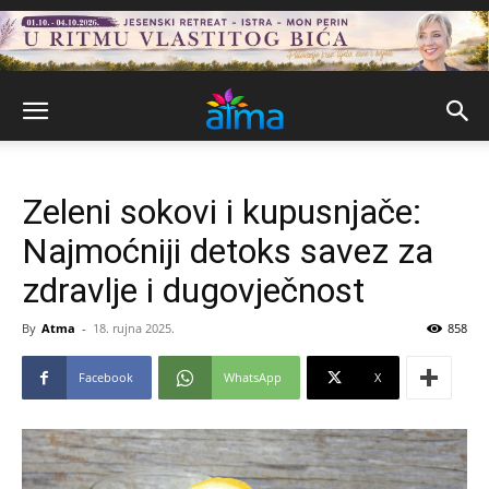
Zeleni sokovi i kupusnjače:
Najmoćniji detoks savez za
zdravlje i dugovječnost
By
Atma
-
18. rujna 2025.
858
Facebook
WhatsApp
X