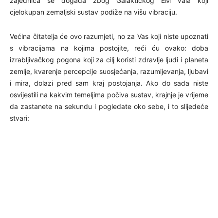
zajednica se događa zbog Galaktičkog EM vala koji
cjelokupan zemaljski sustav podiže na višu vibraciju.
Većina čitatelja će ovo razumjeti, no za Vas koji niste upoznati
s vibracijama na kojima postojite, reći ću ovako: doba
izrabljivačkog pogona koji za cilj koristi zdravlje ljudi i planeta
zemlje, kvarenje percepcije suosjećanja, razumijevanja, ljubavi
i mira, dolazi pred sam kraj postojanja. Ako do sada niste
osvijestili na kakvim temeljima počiva sustav, krajnje je vrijeme
da zastanete na sekundu i pogledate oko sebe, i to slijedeće
stvari: