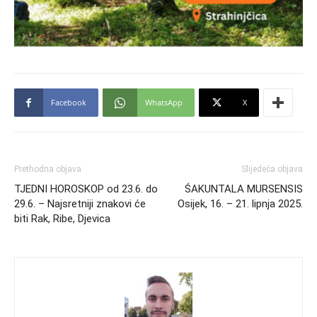
Facebook
WhatsApp
X
Prethodna objava
Slijedeća objava
TJEDNI HOROSKOP od 23.6. do
ŚAKUNTALA MURSENSIS
29.6. – Najsretniji znakovi će
Osijek, 16. – 21. lipnja 2025.
biti Rak, Ribe, Djevica