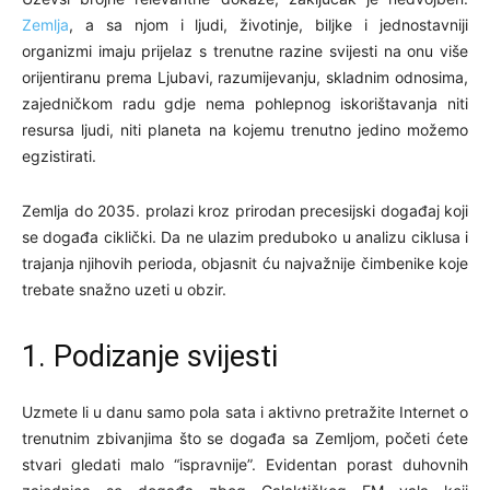
Zemlja
, a sa njom i ljudi, životinje, biljke i jednostavniji
organizmi imaju prijelaz s trenutne razine svijesti na onu više
orijentiranu prema Ljubavi, razumijevanju, skladnim odnosima,
zajedničkom radu gdje nema pohlepnog iskorištavanja niti
resursa ljudi, niti planeta na kojemu trenutno jedino možemo
egzistirati.
Zemlja do 2035. prolazi kroz prirodan precesijski događaj koji
se događa ciklički. Da ne ulazim preduboko u analizu ciklusa i
trajanja njihovih perioda, objasnit ću najvažnije čimbenike koje
trebate snažno uzeti u obzir.
1. Podizanje svijesti
Uzmete li u danu samo pola sata i aktivno pretražite Internet o
trenutnim zbivanjima što se događa sa Zemljom, početi ćete
stvari gledati malo “ispravnije”. Evidentan porast duhovnih