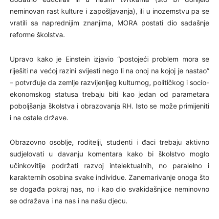
neminovan rast kulture i zapošljavanja), ili u inozemstvu pa se
vratili sa naprednijim znanjima, MORA postati dio sadašnje
reforme školstva.
Upravo kako je Einstein izjavio “postojeći problem mora se
riješiti na većoj razini svijesti nego li na onoj na kojoj je nastao”
– potvrđuje da zemlje razvijenijeg kulturnog, političkog i socio-
ekonomskog statusa trebaju biti kao jedan od parametara
poboljšanja školstva i obrazovanja RH. Isto se može primijeniti
i na ostale države.
Obrazovno osoblje, roditelji, studenti i đaci trebaju aktivno
sudjelovati u davanju komentara kako bi školstvo moglo
učinkovitije podržati razvoj intelektualnih, no paralelno i
karakternih osobina svake individue. Zanemarivanje onoga što
se događa pokraj nas, no i kao dio svakidašnjice neminovno
se odražava i na nas i na našu djecu.