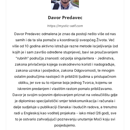
Davor Predavec
https://mystic-self.com
Davor Predavec odmalena je znao da postoji nešto više od nas
samih i da ta sila pomaže u koordinaciji sveopćeg Života. Već
više od 10 godina aktivno istražuje razne metode iscjeljivanja (od
kojih je i sam završio određene stupnjeve), bavi se proučavanjem
"rubnih" područja znanosti: od polja singularitera - Jedinstva,
zakona privlačenja kojega svakodnevno koristi i nadograđuje,
zakona uzroka i posljedice, zakona Odgovornosti, te mnogim
ostalim područjima nastojeći ih približiti ljudima u pristupačnom
obliku, jer sve su to nijanse boja jednog Tvorca, kojemu se
iskrenim predanjem i vlastitim rastom pomalo približavamo.
Davor je svojim svjesnim djelovanjem priznat na veleučilištu gdje
je diplomirao specijalistički smjer telekomunikacija i računala i
dalje sudjeluje u publikaciji članaka i budućih radova, a trenutno
radi u Engleskoj kao voditelj projekata - iako mlad (26 god), sve
to je ostvario zahvaljujući poznavanju unutarnje Moći koju svi
posjedujemo.