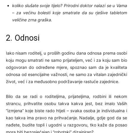
koliko slušate svoje tijelo? Prirodni doktor nalazi se u Vama
– za većinu bolesti koje smatrate da su rješive tabletom
veličine zrna graška.
2. Odnosi
Iako nisam roditelj, u prošlih godinu dana odnosa prema osobi
koju mogu smatrati ne samo prijateljem, već i za koju sam bio
odgovoran do određene mjere, spoznao sam da je kvaliteta
odnosa od esencijalne važnosti, ne samo za vitalan zajednički
život, već i za međusobno podržavanje rastuće zajednice.
Bilo da se radi o roditeljima, prijateljima, rodbini ili nekom
strancu, prihvatite osobu takva kakva jest, bez imalo Vaših
“izmjena” koje biste rado htjeli – svaka osoba je individualna i
kao takva ima pravo na prihvaćanje. Nadalje, gdje god da se
nađete, budite topli i ugodni u razgovoru, tko kaže da posao
mora biti bezosjećajan i “robotski” dizajniran?