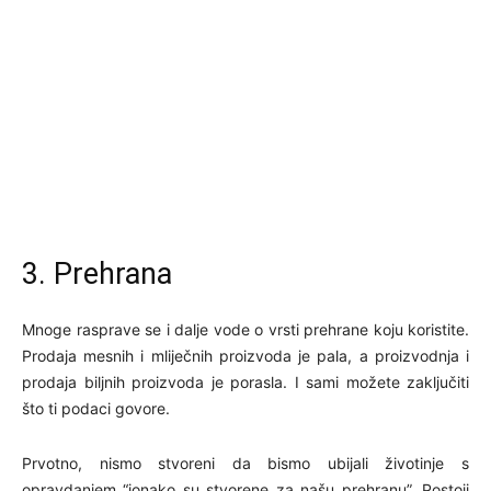
3. Prehrana
Mnoge rasprave se i dalje vode o vrsti prehrane koju koristite.
Prodaja mesnih i mliječnih proizvoda je pala, a proizvodnja i
prodaja biljnih proizvoda je porasla. I sami možete zaključiti
što ti podaci govore.
Prvotno, nismo stvoreni da bismo ubijali životinje s
opravdanjem “ionako su stvorene za našu prehranu”. Postoji