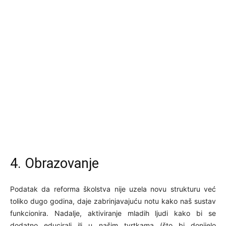
4. Obrazovanje
Podatak da reforma školstva nije uzela novu strukturu već
toliko dugo godina, daje zabrinjavajuću notu kako naš sustav
funkcionira. Nadalje, aktiviranje mladih ljudi kako bi se
dodatno educirali ili u našim tvrtkama (što bi donijelo