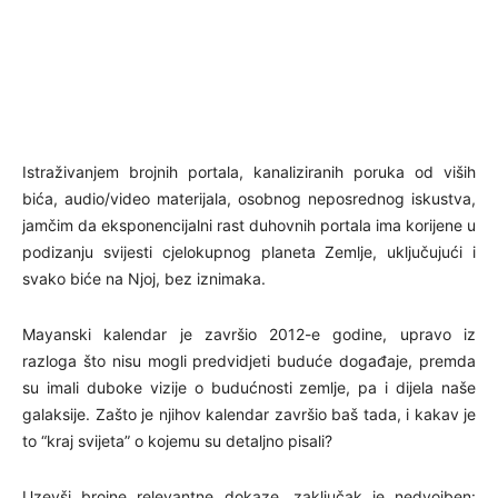
Istraživanjem brojnih portala, kanaliziranih poruka od viših
bića, audio/video materijala, osobnog neposrednog iskustva,
jamčim da eksponencijalni rast duhovnih portala ima korijene u
podizanju svijesti cjelokupnog planeta Zemlje, uključujući i
svako biće na Njoj, bez iznimaka.
Mayanski kalendar je završio 2012-e godine, upravo iz
razloga što nisu mogli predvidjeti buduće događaje, premda
su imali duboke vizije o budućnosti zemlje, pa i dijela naše
galaksije. Zašto je njihov kalendar završio baš tada, i kakav je
to “kraj svijeta” o kojemu su detaljno pisali?
Uzevši brojne relevantne dokaze, zaključak je nedvojben: