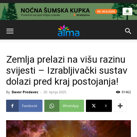
Zemlja prelazi na višu razinu
svijesti – Izrabljivački sustav
dolazi pred kraj postojanja!
By
Davor Predavec
-
20. lipnja 2025.
81462
Facebook
WhatsApp
X