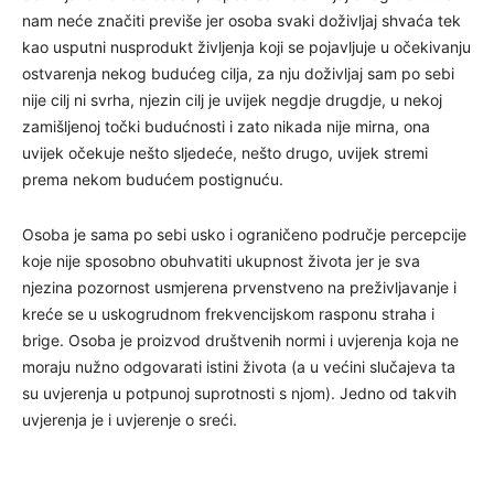
nam neće značiti previše jer osoba svaki doživljaj shvaća tek
kao usputni nusprodukt življenja koji se pojavljuje u očekivanju
ostvarenja nekog budućeg cilja, za nju doživljaj sam po sebi
nije cilj ni svrha, njezin cilj je uvijek negdje drugdje, u nekoj
zamišljenoj točki budućnosti i zato nikada nije mirna, ona
uvijek očekuje nešto sljedeće, nešto drugo, uvijek stremi
prema nekom budućem postignuću.
Osoba je sama po sebi usko i ograničeno područje percepcije
koje nije sposobno obuhvatiti ukupnost života jer je sva
njezina pozornost usmjerena prvenstveno na preživljavanje i
kreće se u uskogrudnom frekvencijskom rasponu straha i
brige. Osoba je proizvod društvenih normi i uvjerenja koja ne
moraju nužno odgovarati istini života (a u većini slučajeva ta
su uvjerenja u potpunoj suprotnosti s njom). Jedno od takvih
uvjerenja je i uvjerenje o sreći.