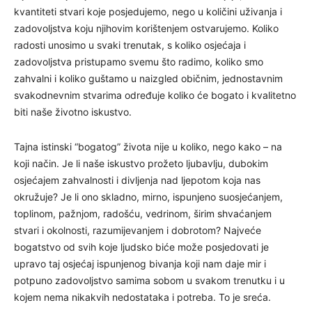
kvantiteti stvari koje posjedujemo, nego u količini uživanja i
zadovoljstva koju njihovim korištenjem ostvarujemo. Koliko
radosti unosimo u svaki trenutak, s koliko osjećaja i
zadovoljstva pristupamo svemu što radimo, koliko smo
zahvalni i koliko guštamo u naizgled običnim, jednostavnim
svakodnevnim stvarima određuje koliko će bogato i kvalitetno
biti naše životno iskustvo.
Tajna istinski “bogatog” života nije u koliko, nego kako – na
koji način. Je li naše iskustvo prožeto ljubavlju, dubokim
osjećajem zahvalnosti i divljenja nad ljepotom koja nas
okružuje? Je li ono skladno, mirno, ispunjeno suosjećanjem,
toplinom, pažnjom, radošću, vedrinom, širim shvaćanjem
stvari i okolnosti, razumijevanjem i dobrotom? Najveće
bogatstvo od svih koje ljudsko biće može posjedovati je
upravo taj osjećaj ispunjenog bivanja koji nam daje mir i
potpuno zadovoljstvo samima sobom u svakom trenutku i u
kojem nema nikakvih nedostataka i potreba. To je sreća.