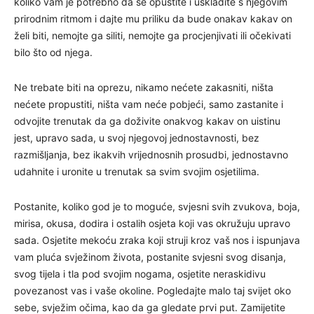
koliko vam je potrebno da se opustite i uskladite s njegovim
prirodnim ritmom i dajte mu priliku da bude onakav kakav on
želi biti, nemojte ga siliti, nemojte ga procjenjivati ili očekivati
bilo što od njega.
Ne trebate biti na oprezu, nikamo nećete zakasniti, ništa
nećete propustiti, ništa vam neće pobjeći, samo zastanite i
odvojite trenutak da ga doživite onakvog kakav on uistinu
jest, upravo sada, u svoj njegovoj jednostavnosti, bez
razmišljanja, bez ikakvih vrijednosnih prosudbi, jednostavno
udahnite i uronite u trenutak sa svim svojim osjetilima.
Postanite, koliko god je to moguće, svjesni svih zvukova, boja,
mirisa, okusa, dodira i ostalih osjeta koji vas okružuju upravo
sada. Osjetite mekoću zraka koji struji kroz vaš nos i ispunjava
vam pluća svježinom života, postanite svjesni svog disanja,
svog tijela i tla pod svojim nogama, osjetite neraskidivu
povezanost vas i vaše okoline. Pogledajte malo taj svijet oko
sebe, svježim očima, kao da ga gledate prvi put. Zamijetite