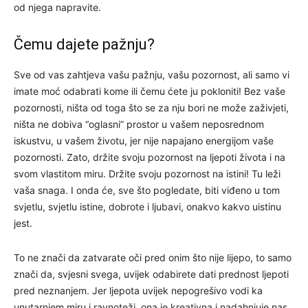
od njega napravite.
Čemu dajete pažnju?
Sve od vas zahtjeva vašu pažnju, vašu pozornost, ali samo vi
imate moć odabrati kome ili čemu ćete ju pokloniti! Bez vaše
pozornosti, ništa od toga što se za nju bori ne može zaživjeti,
ništa ne dobiva “oglasni” prostor u vašem neposrednom
iskustvu, u vašem životu, jer nije napajano energijom vaše
pozornosti. Zato, držite svoju pozornost na ljepoti života i na
svom vlastitom miru. Držite svoju pozornost na istini! Tu leži
vaša snaga. I onda će, sve što pogledate, biti viđeno u tom
svjetlu, svjetlu istine, dobrote i ljubavi, onakvo kakvo uistinu
jest.
To ne znači da zatvarate oči pred onim što nije lijepo, to samo
znači da, svjesni svega, uvijek odabirete dati prednost ljepoti
pred neznanjem. Jer ljepota uvijek nepogrešivo vodi ka
unutarnjem miru i ravnoteži, ona je kreativna i nadahnjuje nas