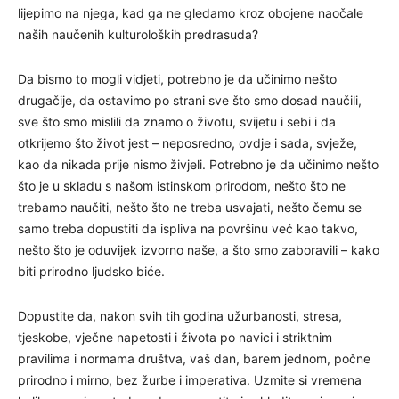
lijepimo na njega, kad ga ne gledamo kroz obojene naočale
naših naučenih kulturoloških predrasuda?
Da bismo to mogli vidjeti, potrebno je da učinimo nešto
drugačije, da ostavimo po strani sve što smo dosad naučili,
sve što smo mislili da znamo o životu, svijetu i sebi i da
otkrijemo što život jest – neposredno, ovdje i sada, svježe,
kao da nikada prije nismo živjeli. Potrebno je da učinimo nešto
što je u skladu s našom istinskom prirodom, nešto što ne
trebamo naučiti, nešto što ne treba usvajati, nešto čemu se
samo treba dopustiti da ispliva na površinu već kao takvo,
nešto što je oduvijek izvorno naše, a što smo zaboravili – kako
biti prirodno ljudsko biće.
Dopustite da, nakon svih tih godina užurbanosti, stresa,
tjeskobe, vječne napetosti i života po navici i striktnim
pravilima i normama društva, vaš dan, barem jednom, počne
prirodno i mirno, bez žurbe i imperativa. Uzmite si vremena