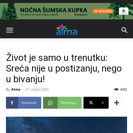
Život je samo u trenutku:
Sreća nije u postizanju, nego
u bivanju!
By
Atma
-
27. ožujka 2025.
4282
Facebook
WhatsApp
X