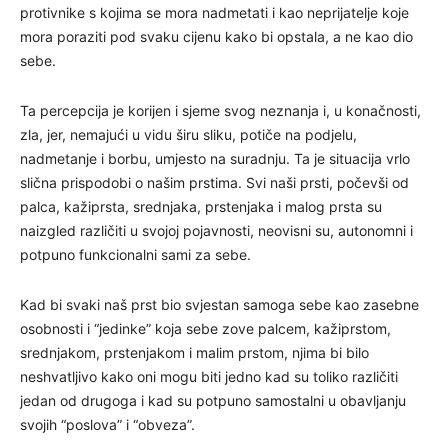
protivnike s kojima se mora nadmetati i kao neprijatelje koje
mora poraziti pod svaku cijenu kako bi opstala, a ne kao dio
sebe.
Ta percepcija je korijen i sjeme svog neznanja i, u konačnosti,
zla, jer, nemajući u vidu širu sliku, potiče na podjelu,
nadmetanje i borbu, umjesto na suradnju. Ta je situacija vrlo
slična prispodobi o našim prstima. Svi naši prsti, počevši od
palca, kažiprsta, srednjaka, prstenjaka i malog prsta su
naizgled različiti u svojoj pojavnosti, neovisni su, autonomni i
potpuno funkcionalni sami za sebe.
Kad bi svaki naš prst bio svjestan samoga sebe kao zasebne
osobnosti i “jedinke” koja sebe zove palcem, kažiprstom,
srednjakom, prstenjakom i malim prstom, njima bi bilo
neshvatljivo kako oni mogu biti jedno kad su toliko različiti
jedan od drugoga i kad su potpuno samostalni u obavljanju
svojih “poslova” i “obveza”.