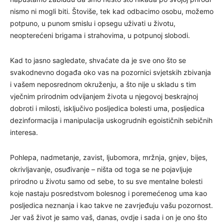
nismo ni mogli biti. Štoviše, tek kad odbacimo osobu, možemo
potpuno, u punom smislu i opsegu uživati u životu,
neopterećeni brigama i strahovima, u potpunoj slobodi.
Kad to jasno sagledate, shvaćate da je sve ono što se
svakodnevno događa oko vas na pozornici svjetskih zbivanja
i vašem neposrednom okruženju, a što nije u skladu s tim
vječnim prirodnim odvijanjem života u njegovoj beskrajnoj
dobroti i milosti, isključivo posljedica bolesti uma, posljedica
dezinformacija i manipulacija uskogrudnih egoističnih sebičnih
interesa.
Pohlepa, nadmetanje, zavist, ljubomora, mržnja, gnjev, bijes,
okrivljavanje, osuđivanje – ništa od toga se ne pojavljuje
prirodno u životu samo od sebe, to su sve mentalne bolesti
koje nastaju posredstvom bolesnog i poremećenog uma kao
posljedica neznanja i kao takve ne zavrjeđuju vašu pozornost.
Jer vaš život je samo vaš, danas, ovdje i sada i on je ono što