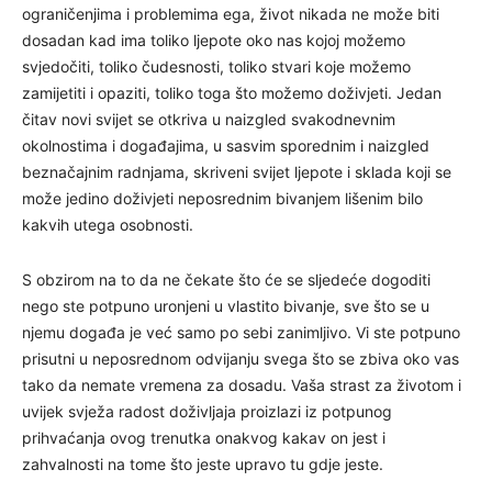
ograničenjima i problemima ega, život nikada ne može biti
dosadan kad ima toliko ljepote oko nas kojoj možemo
svjedočiti, toliko čudesnosti, toliko stvari koje možemo
zamijetiti i opaziti, toliko toga što možemo doživjeti. Jedan
čitav novi svijet se otkriva u naizgled svakodnevnim
okolnostima i događajima, u sasvim sporednim i naizgled
beznačajnim radnjama, skriveni svijet ljepote i sklada koji se
može jedino doživjeti neposrednim bivanjem lišenim bilo
kakvih utega osobnosti.
S obzirom na to da ne čekate što će se sljedeće dogoditi
nego ste potpuno uronjeni u vlastito bivanje, sve što se u
njemu događa je već samo po sebi zanimljivo. Vi ste potpuno
prisutni u neposrednom odvijanju svega što se zbiva oko vas
tako da nemate vremena za dosadu. Vaša strast za životom i
uvijek svježa radost doživljaja proizlazi iz potpunog
prihvaćanja ovog trenutka onakvog kakav on jest i
zahvalnosti na tome što jeste upravo tu gdje jeste.