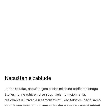
Napuštanje zablude
Jednako tako, napuštanjem osobe mi se ne odričemo onoga
što jesmo, ne odričemo se svog tijela, funkcioniranja,
djelovanja ili uživanja u samom životu kao takvom, nego samo
napuštamo zabludu da smo nešto što nikada po svojoj prirodi