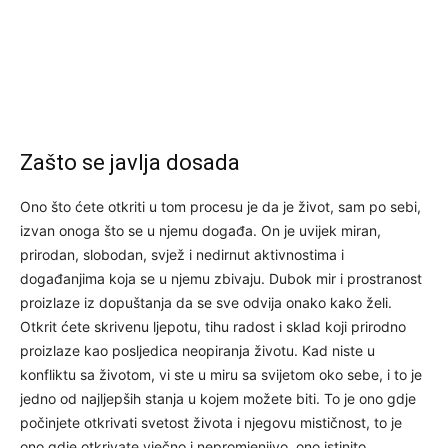
Zašto se javlja dosada
Ono što ćete otkriti u tom procesu je da je život, sam po sebi,
izvan onoga što se u njemu događa. On je uvijek miran,
prirodan, slobodan, svjež i nedirnut aktivnostima i
događanjima koja se u njemu zbivaju. Dubok mir i prostranost
proizlaze iz dopuštanja da se sve odvija onako kako želi.
Otkrit ćete skrivenu ljepotu, tihu radost i sklad koji prirodno
proizlaze kao posljedica neopiranja životu. Kad niste u
konfliktu sa životom, vi ste u miru sa svijetom oko sebe, i to je
jedno od najljepših stanja u kojem možete biti. To je ono gdje
počinjete otkrivati svetost života i njegovu mističnost, to je
ono gdje otkrivate vječno i nepromjenjivo, ono istinito.