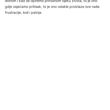
istinom i kad se opiremo prirodnom tijeku života, to je ono
gdje osjećamo pritisak, to je ono odakle proizlaze sve naše
frustracije, boli i patnja.