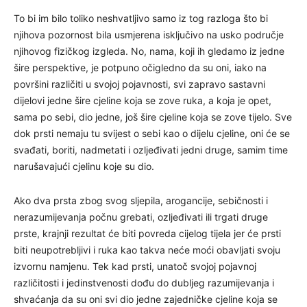
To bi im bilo toliko neshvatljivo samo iz tog razloga što bi
njihova pozornost bila usmjerena isključivo na usko područje
njihovog fizičkog izgleda. No, nama, koji ih gledamo iz jedne
šire perspektive, je potpuno očigledno da su oni, iako na
površini različiti u svojoj pojavnosti, svi zapravo sastavni
dijelovi jedne šire cjeline koja se zove ruka, a koja je opet,
sama po sebi, dio jedne, još šire cjeline koja se zove tijelo. Sve
dok prsti nemaju tu svijest o sebi kao o dijelu cjeline, oni će se
svađati, boriti, nadmetati i ozljeđivati jedni druge, samim time
narušavajući cjelinu koje su dio.
Ako dva prsta zbog svog sljepila, arogancije, sebičnosti i
nerazumijevanja počnu grebati, ozljeđivati ili trgati druge
prste, krajnji rezultat će biti povreda cijelog tijela jer će prsti
biti neupotrebljivi i ruka kao takva neće moći obavljati svoju
izvornu namjenu. Tek kad prsti, unatoč svojoj pojavnoj
različitosti i jedinstvenosti dođu do dubljeg razumijevanja i
shvaćanja da su oni svi dio jedne zajedničke cjeline koja se