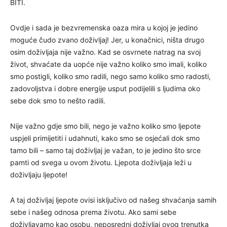
BITI.
Ovdje i sada je bezvremenska oaza mira u kojoj je jedino
moguće čudo zvano doživljaj! Jer, u konačnici, ništa drugo
osim doživljaja nije važno. Kad se osvrnete natrag na svoj
život, shvaćate da uopće nije važno koliko smo imali, koliko
smo postigli, koliko smo radili, nego samo koliko smo radosti,
zadovoljstva i dobre energije usput podijelili s ljudima oko
sebe dok smo to nešto radili.
Nije važno gdje smo bili, nego je važno koliko smo ljepote
uspjeli primijetiti i udahnuti, kako smo se osjećali dok smo
tamo bili – samo taj doživljaj je važan, to je jedino što srce
pamti od svega u ovom životu. Ljepota doživljaja leži u
doživljaju ljepote!
A taj doživljaj ljepote ovisi isključivo od našeg shvaćanja samih
sebe i našeg odnosa prema životu. Ako sami sebe
doživljavamo kao osobu, neposredni doživljaj ovog trenutka