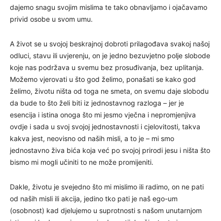
dajemo snagu svojim mislima te tako obnavljamo i ojačavamo
privid osobe u svom umu.
A život se u svojoj beskrajnoj dobroti prilagođava svakoj našoj
odluci, stavu ili uvjerenju, on je jedno bezuvjetno polje slobode
koje nas podržava u svemu bez prosuđivanja, bez uplitanja.
Možemo vjerovati u što god želimo, ponašati se kako god
želimo, životu ništa od toga ne smeta, on svemu daje slobodu
da bude to što želi biti iz jednostavnog razloga – jer je
esencija i istina onoga što mi jesmo vječna i nepromjenjiva
ovdje i sada u svoj svojoj jednostavnosti i cjelovitosti, takva
kakva jest, neovisno od naših misli, a to je – mi smo
jednostavno živa bića koja već po svojoj prirodi jesu i ništa što
bismo mi mogli učiniti to ne može promijeniti.
Dakle, životu je svejedno što mi mislimo ili radimo, on ne pati
od naših misli ili akcija, jedino tko pati je naš ego-um
(osobnost) kad djelujemo u suprotnosti s našom unutarnjom