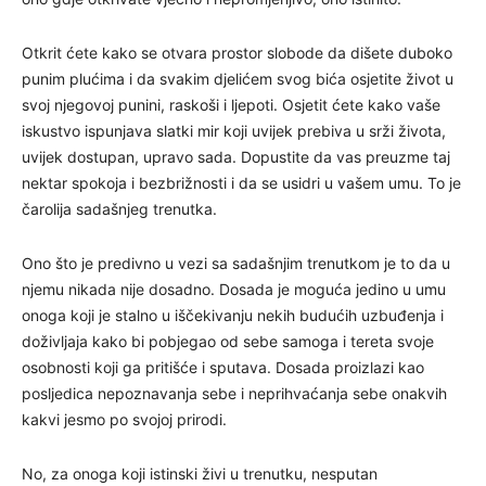
Otkrit ćete kako se otvara prostor slobode da dišete duboko
punim plućima i da svakim djelićem svog bića osjetite život u
svoj njegovoj punini, raskoši i ljepoti. Osjetit ćete kako vaše
iskustvo ispunjava slatki mir koji uvijek prebiva u srži života,
uvijek dostupan, upravo sada. Dopustite da vas preuzme taj
nektar spokoja i bezbrižnosti i da se usidri u vašem umu. To je
čarolija sadašnjeg trenutka.
Ono što je predivno u vezi sa sadašnjim trenutkom je to da u
njemu nikada nije dosadno. Dosada je moguća jedino u umu
onoga koji je stalno u iščekivanju nekih budućih uzbuđenja i
doživljaja kako bi pobjegao od sebe samoga i tereta svoje
osobnosti koji ga pritišće i sputava. Dosada proizlazi kao
posljedica nepoznavanja sebe i neprihvaćanja sebe onakvih
kakvi jesmo po svojoj prirodi.
No, za onoga koji istinski živi u trenutku, nesputan