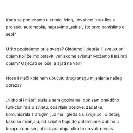
Kada se pogledamo u zrcalo, izlog, uhvatimo izraz lica u
prolasku automobila, napravimo „selfie“, što prvo pomislimo o
sebi?
U što pogledamo prije svega? Gledamo li detalje ili sveukupni
dojam koji želimo ostaviti vanjskome svijetu? Možemo li lažirati
dojam? Osjećati se loše, a sijati na van?
Nose li riječi koje nam upućuju drugi snagu mijenjanja našeg
odraza?
„Nitko si i ništa“, slušala sam godinama, dok sam praktično
funkcionirala u svijetu, obavljala poslove, zadatke,
komunicirala s drugim ljudima i gledala u svoje oči, u detalj,
kako se mijenjaju, od svijetle boje do potamnjene dubine u
kojoj na dnu svoj otisak gomilaju nitko te ne voli, nemaš