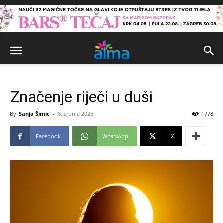
Značenje riječi u duši
By
Sanja Šimić
-
8. srpnja 2025.
1778
Facebook
WhatsApp
X