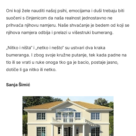
Oni koji žele nauditi našoj psihi, emocijama i duši trebaju biti
suočeni s činjenicom da naša realnost jednostavno ne
prihvaća njihovu namjeru. Naše shvaćanje je bedem od koji se
njihova namjera odbija i prelazi u višestruki bumerang.
„Nitko i ništa“ i „netko i nešto“ su ustvari dva kraka
bumeranga. I zbog svoje kružne putanje, tek kada padne na
tlo ili se vrati u ruke onoga tko ga je bacio, postaje jasno,
dotiče li ga nitko ili netko.
Sanja Šimić