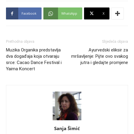
Facebook
WhatsApp
X
Prethodna objava
Slijedeća objava
Muzika Organika predstavlja
Ayurvedski eliksir za
dva događaja koja otvaraju
mršavljenje: Pijte ovo svakog
srce: Cacao Dance Festival i
jutra i gledajte promjene
Yaima Koncert
Sanja Šimić