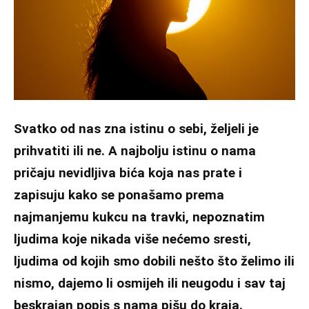
Svatko od nas zna istinu o sebi, željeli je
prihvatiti ili ne. A najbolju istinu o nama
pričaju nevidljiva bića koja nas prate i
zapisuju kako se ponašamo prema
najmanjemu kukcu na travki, nepoznatim
ljudima koje nikada više nećemo sresti,
ljudima od kojih smo dobili nešto što želimo ili
nismo, dajemo li osmijeh ili neugodu i sav taj
beskrajan popis s nama pišu do kraja.