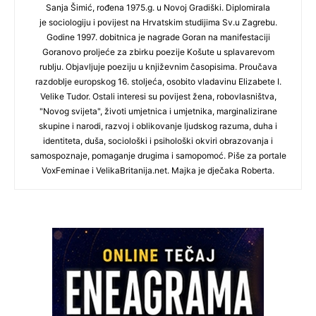
Sanja Šimić, rođena 1975.g. u Novoj Gradiški. Diplomirala
je sociologiju i povijest na Hrvatskim studijima Sv.u Zagrebu.
Godine 1997. dobitnica je nagrade Goran na manifestaciji
Goranovo proljeće za zbirku poezije Košute u splavarevom
rublju. Objavljuje poeziju u književnim časopisima. Proučava
razdoblje europskog 16. stoljeća, osobito vladavinu Elizabete I.
Velike Tudor. Ostali interesi su povijest žena, robovlasništva,
"Novog svijeta", životi umjetnica i umjetnika, marginalizirane
skupine i narodi, razvoj i oblikovanje ljudskog razuma, duha i
identiteta, duša, sociološki i psihološki okviri obrazovanja i
samospoznaje, pomaganje drugima i samopomoć. Piše za portale
VoxFeminae i VelikaBritanija.net. Majka je dječaka Roberta.