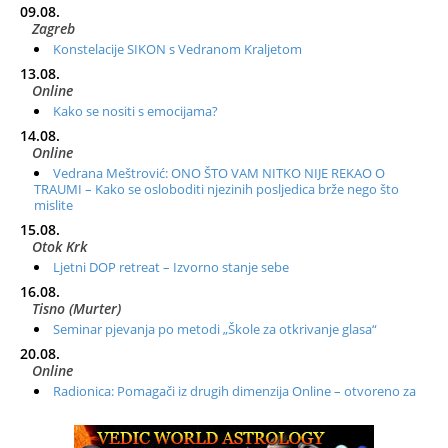
09.08.
Zagreb
Konstelacije SIKON s Vedranom Kraljetom
13.08.
Online
Kako se nositi s emocijama?
14.08.
Online
Vedrana Meštrović: ONO ŠTO VAM NITKO NIJE REKAO O
TRAUMI – Kako se osloboditi njezinih posljedica brže nego što
mislite
15.08.
Otok Krk
Ljetni DOP retreat – Izvorno stanje sebe
16.08.
Tisno (Murter)
Seminar pjevanja po metodi „Škole za otkrivanje glasa“
20.08.
Online
Radionica: Pomagači iz drugih dimenzija Online – otvoreno za
sve
21.08.