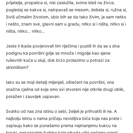
prijatelja, propalica si, nisi zaslužila, svima ideš na živce,
pogledaj se kakva si, natrpavaš se mesom, debela si, ružna si,
živiš učmalim životom, ubio bih se da tako živim, ja sam netko
i nešto, znam sve, glavni sam u gradu, nitko si i ništa, nitko si i
ništa, nitko… nitko…
Jeste li ikada povjerovali tim riječima i pustili ih da se s dna
podignu ka površini gdje se množe i migolje kao sjene
ruševnih kuća u oluji, dok brzo prolazimo u potrazi za
skloništem?
Iako su se moji detalji mijenjali, oštećeni na površini, ona
snažna cjelina od koje smo svi stvoreni nije otkrila drugi oblik,
poražen i zauvijek uspavan.
Svatko od nas zna istinu o sebi, željeli je prihvatiti ili ne. A
najbolju istinu o nama pričaju nevidljiva bića koja nas prate i
zapisuju kako se ponašamo prema najmanjemu kukcu na
travki, nepoznatim ljudima koje nikada više nećemo sresti,