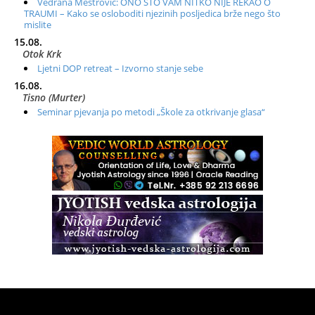
Vedrana Meštrović: ONO ŠTO VAM NITKO NIJE REKAO O
TRAUMI – Kako se osloboditi njezinih posljedica brže nego što
mislite
15.08.
Otok Krk
Ljetni DOP retreat – Izvorno stanje sebe
16.08.
Tisno (Murter)
Seminar pjevanja po metodi „Škole za otkrivanje glasa“
20.08.
Online
Radionica: Pomagači iz drugih dimenzija Online – otvoreno za
sve
21.08.
Zagreb+Online
Osnovni ThetaHealing® tečaj, Zagreb i Online
22.08.
Pula
Access BARS®, otpusti stres
23.08.
Pula
Access Energetski Facelift®
24.08.