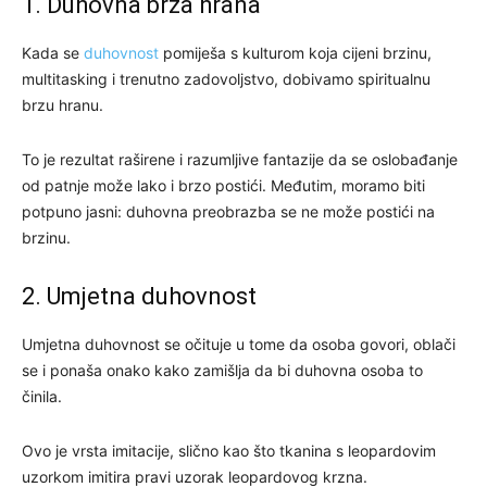
1. Duhovna brza hrana
Kada se
duhovnost
pomiješa s kulturom koja cijeni brzinu,
multitasking i trenutno zadovoljstvo, dobivamo spiritualnu
brzu hranu.
To je rezultat raširene i razumljive fantazije da se oslobađanje
od patnje može lako i brzo postići. Međutim, moramo biti
potpuno jasni: duhovna preobrazba se ne može postići na
brzinu.
2. Umjetna duhovnost
Umjetna duhovnost se očituje u tome da osoba govori, oblači
se i ponaša onako kako zamišlja da bi duhovna osoba to
činila.
Ovo je vrsta imitacije, slično kao što tkanina s leopardovim
uzorkom imitira pravi uzorak leopardovog krzna.