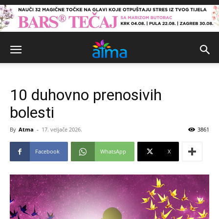
10 duhovno prenosivih
bolesti
By
Atma
-
17. veljače 2026.
3861
Facebook
WhatsApp
X