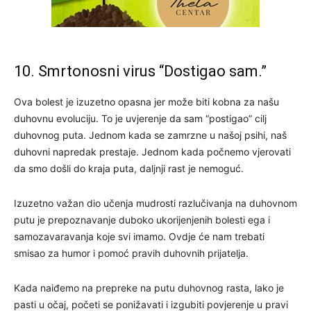
10. Smrtonosni virus “Dostigao sam.”
Ova bolest je izuzetno opasna jer može biti kobna za našu
duhovnu evoluciju. To je uvjerenje da sam “postigao” cilj
duhovnog puta. Jednom kada se zamrzne u našoj psihi, naš
duhovni napredak prestaje. Jednom kada počnemo vjerovati
da smo došli do kraja puta, daljnji rast je nemoguć.
Izuzetno važan dio učenja mudrosti razlučivanja na duhovnom
putu je prepoznavanje duboko ukorijenjenih bolesti ega i
samozavaravanja koje svi imamo. Ovdje će nam trebati
smisao za humor i pomoć pravih duhovnih prijatelja.
Kada naiđemo na prepreke na putu duhovnog rasta, lako je
pasti u očaj, početi se ponižavati i izgubiti povjerenje u pravi