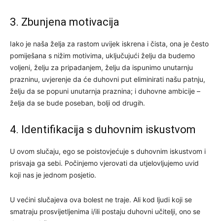
3. Zbunjena motivacija
Iako je naša želja za rastom uvijek iskrena i čista, ona je često
pomiješana s nižim motivima, uključujući želju da budemo
voljeni, želju za pripadanjem, želju da ispunimo unutarnju
prazninu, uvjerenje da će duhovni put eliminirati našu patnju,
želju da se popuni unutarnja praznina; i duhovne ambicije –
želja da se bude poseban, bolji od drugih.
4. Identifikacija s duhovnim iskustvom
U ovom slučaju, ego se poistovjećuje s duhovnim iskustvom i
prisvaja ga sebi. Počinjemo vjerovati da utjelovljujemo uvid
koji nas je jednom posjetio.
U većini slučajeva ova bolest ne traje. Ali kod ljudi koji se
smatraju prosvijetljenima i/ili postaju duhovni učitelji, ono se