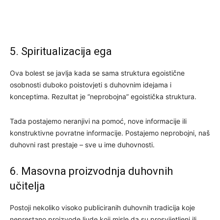
5. Spiritualizacija ega
Ova bolest se javlja kada se sama struktura egoistične
osobnosti duboko poistovjeti s duhovnim idejama i
konceptima. Rezultat je “neprobojna” egoistička struktura.
Tada postajemo neranjivi na pomoć, nove informacije ili
konstruktivne povratne informacije. Postajemo neprobojni, naš
duhovni rast prestaje – sve u ime duhovnosti.
6. Masovna proizvodnja duhovnih
učitelja
Postoji nekoliko visoko publiciranih duhovnih tradicija koje
neprestano proizvode ljude koji misle da su prosvijetljeni ili