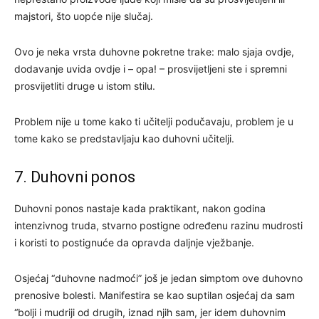
majstori, što uopće nije slučaj.
Ovo je neka vrsta duhovne pokretne trake: malo sjaja ovdje,
dodavanje uvida ovdje i – opa! – prosvijetljeni ste i spremni
prosvijetliti druge u istom stilu.
Problem nije u tome kako ti učitelji podučavaju, problem je u
tome kako se predstavljaju kao duhovni učitelji.
7. Duhovni ponos
Duhovni ponos nastaje kada praktikant, nakon godina
intenzivnog truda, stvarno postigne određenu razinu mudrosti
i koristi to postignuće da opravda daljnje vježbanje.
Osjećaj “duhovne nadmoći” još je jedan simptom ove duhovno
prenosive bolesti. Manifestira se kao suptilan osjećaj da sam
“bolji i mudriji od drugih, iznad njih sam, jer idem duhovnim