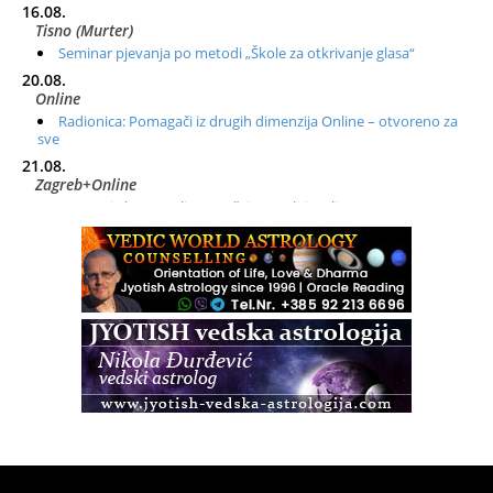
16.08.
Tisno (Murter)
Seminar pjevanja po metodi „Škole za otkrivanje glasa“
20.08.
Online
Radionica: Pomagači iz drugih dimenzija Online – otvoreno za
sve
21.08.
Zagreb+Online
Osnovni ThetaHealing® tečaj, Zagreb i Online
22.08.
Zagreb
Osnovna radionica za izscjeljivanje pranom (Basic Pranic
Healing course)
Pula
Access BARS®, otpusti stres
23.08.
Pula
Access Energetski Facelift®
24.08.
Zagreb
Pjesma srca / Zagreb