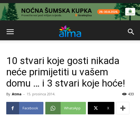
10 stvari koje gosti nikada
neće primijetiti u vašem
domu … i 3 stvari koje hoće!
By
Atma
-
15. prosinca 2014.
433
Facebook
WhatsApp
X