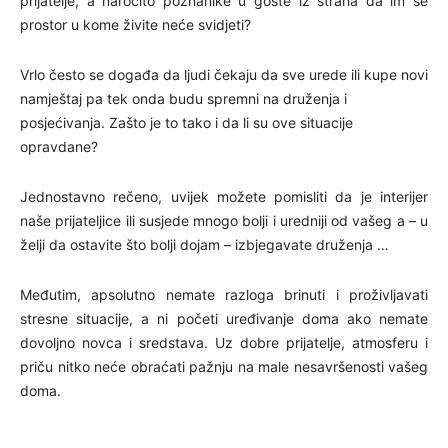
prijatelje, a naročito poznanike u goste iz straha da im se
prostor u kome živite neće svidjeti?
Vrlo često se događa da ljudi čekaju da sve urede ili kupe novi
namještaj pa tek onda budu spremni na druženja i
posjećivanja. Zašto je to tako i da li su ove situacije
opravdane?
Jednostavno rečeno, uvijek možete pomisliti da je interijer
naše prijateljice ili susjede mnogo bolji i uredniji od vašeg a – u
želji da ostavite što bolji dojam – izbjegavate druženja …
Međutim, apsolutno nemate razloga brinuti i proživljavati
stresne situacije, a ni početi uređivanje doma ako nemate
dovoljno novca i sredstava. Uz dobre prijatelje, atmosferu i
priču nitko neće obraćati pažnju na male nesavršenosti vašeg
doma.