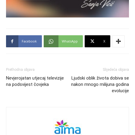
Facebook
WhatsApp
X
Prethodna objava
Slijedeća objava
Nevjerojatan utjecaj televizije
Ljudski oblik života dobiva se
na podsvijest čovjeka
nakon mnogo milijuna godina
evolucije