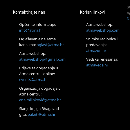
Online
S
Tečaj Višeg Vodstva, razvijanja intuicije i Akaša zapisa
Kontaktirajte nas
Korisni linkovi
b
25.08.
D
Online
Općenite informacije:
Atma webshop:
Upisi u program Profesionalni hipnoterapeut — nova
info@atma.hr
atmawebshop.com
generacija kreće 25.08. 2026.
26.08.
Oglašavanje na Atma
Snimke radionica i
Online
kanalima:
oglasi@atma.hr
predavanja:
Postanite Nositelj Vibracije Nove Zemlje
atmazon.hr
Atma webshop:
Škola BaZi – put prema dubljem razumijevanju sebe
atmawebshop@gmail.com
Vedska renesansa:
27.08.
atmaveda.hr
Visoko
Prijave za događanja u
Alemka Dauskardt – Jednodnevna radionica sistemskih
Atma centru i online:
konstelacija
events@atma.hr
28.08.
Organizacija događaja u
Online
Atma centru:
SPAVAJ… Priče za lakšu noć
ena.milinković@atma.hr
29.08.
Zagreb
Slanje knjiga Bhagavad-
HOD PO ŽERAVICI – Seminar koji mijenja tijelo, duh i um
gita:
paketi@atma.hr
SoulFest – Festival glazbe, mudrosti i zajedništva
Radoboj