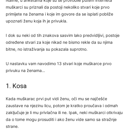
Naime, u anketama koje su se provodile putem interneta
muškarci su priznali da postoji nekoliko stvari koje prvo
primijete na ženama i koje im govore da se isplati pobliže
upoznati ženu koja ih je privukla.
I dok su neki od tih znakova sasvim lako predvidljivi, postoje
određene stvari za koje nikad ne bismo rekle da su njima
bitne, no istraživanja su pokazala suprotno.
U nastavku vam navodimo 13 stvari koje muškarce prvo
privuku na ženama…
1. Kosa
Kada muškarac prvi put vidi ženu, oči mu se najčešće
zaustave na njezinu licu, potom je kratko proučava i odmah
zaključuje je li mu privlačna ili ne. Ipak, neki muškarci otkrivaju
da o tome mogu prosuditi i ako ženu vide samo sa stražnje
strane.