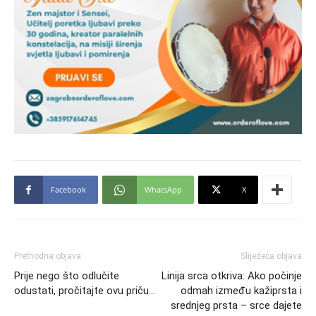
Facebook
WhatsApp
X
Prethodna objava
Slijedeća objava
Prije nego što odlučite
Linija srca otkriva: Ako počinje
odustati, pročitajte ovu priču…
odmah između kažiprsta i
srednjeg prsta – srce dajete