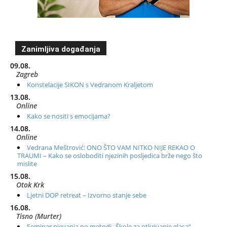
Zanimljiva događanja
09.08.
Zagreb
Konstelacije SIKON s Vedranom Kraljetom
13.08.
Online
Kako se nositi s emocijama?
14.08.
Online
Vedrana Meštrović: ONO ŠTO VAM NITKO NIJE REKAO O
TRAUMI – Kako se osloboditi njezinih posljedica brže nego što
mislite
15.08.
Otok Krk
Ljetni DOP retreat – Izvorno stanje sebe
16.08.
Tisno (Murter)
Seminar pjevanja po metodi „Škole za otkrivanje glasa“