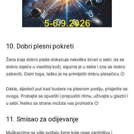
10. Dobri plesni pokreti
Žena koja dobro pleše dokazuje nekoliko stvari o sebi: da se
dobro osjeća u vlastitoj koži, sigurna je u sebe i zna se dobro
zabaviti. Osim toga, teško je ne primijetiti dobru plesačicu 🙂
Dakle, sljedeći put kad budete na plesnom podiju, prisjetite se
ovoga. Probajte se opustiti i prepustiti ritmu, uživajte u glazbi i
u sebi. Netko sa strane možda vas promatra 🙂
11. Smisao za odijevanje
Muškarcima se više sviđaju žene koje nose zanimljivu i