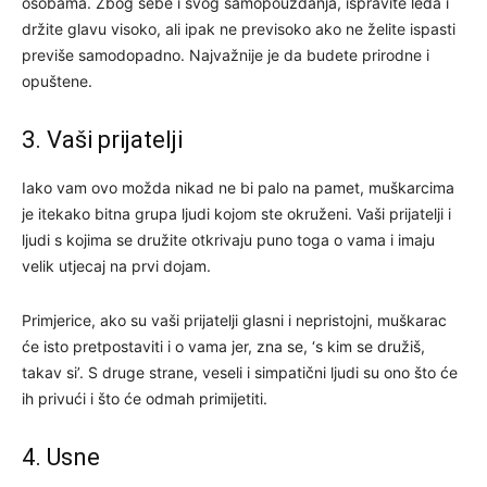
osobama. Zbog sebe i svog samopouzdanja, ispravite leđa i
držite glavu visoko, ali ipak ne previsoko ako ne želite ispasti
previše samodopadno. Najvažnije je da budete prirodne i
opuštene.
3. Vaši prijatelji
Iako vam ovo možda nikad ne bi palo na pamet, muškarcima
je itekako bitna grupa ljudi kojom ste okruženi. Vaši prijatelji i
ljudi s kojima se družite otkrivaju puno toga o vama i imaju
velik utjecaj na prvi dojam.
Primjerice, ako su vaši prijatelji glasni i nepristojni, muškarac
će isto pretpostaviti i o vama jer, zna se, ‘s kim se družiš,
takav si’. S druge strane, veseli i simpatični ljudi su ono što će
ih privući i što će odmah primijetiti.
4. Usne