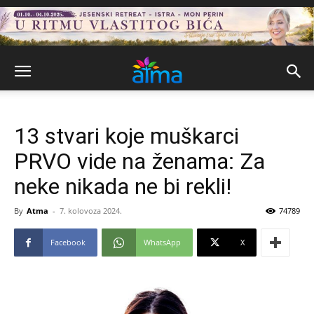
13 stvari koje muškarci
PRVO vide na ženama: Za
neke nikada ne bi rekli!
By
Atma
-
7. kolovoza 2024.
74789
Facebook
WhatsApp
X