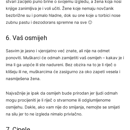
stvari zacijelo puno brine o svojemu izgledu, a žena koja nosi
knjige zanimljiva je i voli učiti. Žene koje nemaju novčanik
bezbrižne su i pomalo hladne, dok su one koje u torbici nose
zubnu pastu i dezodorans spremne na sve 🙂
6. Vaš osmijeh
Sasvim je jasno i vjerojatno već znate, ali nije na odmet
ponoviti. Muškarci će odmah zamijetiti vaš osmijeh – kakav je i
ima li ga uopće ili ste nadureni. Bez obzira na to je li riječ o
klišeju ili ne, muškarcima će zasigurno za oko zapeti vesela i
nasmiješena žena.
Najvažnije je ipak da osmijeh bude prirodan jer ljudi odmah
mogu procijeniti je li riječ o stvarnome ili odglumljenome
osmijehu. Dakle, ako vam nije do smijanja, nemojte se smijati
na silu jer to ne izgleda nimalo privlačno.
7. Cipele