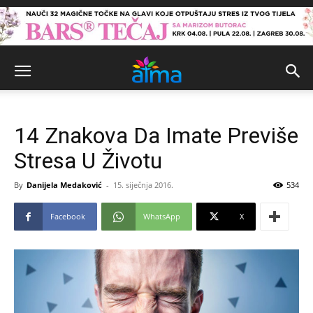
14 Znakova Da Imate Previše
Stresa U Životu
By
Danijela Medaković
-
15. siječnja 2016.
534
Facebook
WhatsApp
X