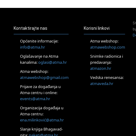
20.08.
Online
Radionica:
Pomagači iz drugih
S
dimenzija Online –
Kontaktirajte nas
Korisni linkovi
otvoreno za sve
b
D
21.08.
Općenite informacije:
Atma webshop:
Zagreb+Online
info@atma.hr
atmawebshop.com
Osnovni
ThetaHealing® tečaj,
Oglašavanje na Atma
Snimke radionica i
Zagreb i Online
kanalima:
oglasi@atma.hr
predavanja:
22.08.
atmazon.hr
Pula
Atma webshop:
Access BARS®,
atmawebshop@gmail.com
Vedska renesansa:
otpusti stres
atmaveda.hr
Prijave za događanja u
23.08.
Atma centru i online:
Pula
events@atma.hr
Access Energetski
Facelift®
Organizacija događaja u
24.08.
Atma centru:
Zagreb
ena.milinković@atma.hr
Pjesma srca /
Zagreb
Slanje knjiga Bhagavad-
gita:
paketi@atma.hr
Online