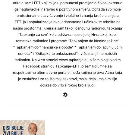
otkrila sam i EFT koji mi je u potpunosti promijenio život i okrenuo
ga naglavačke, naravno u pozitivnom smjeru. Od tada svo moje
profesionalno usavršavanje i vještine i znanja kreću u smjeru
EFT-ja i popularizacije ove jednostavne i učinkovite tehnika na
našim prostorima. Kreirala sam tako i osnovnu radionicu tapkanja
"Tapkanje za sve" koju održavam po cijeloj Hrvatskoj, kao i
tematske radionice i programe "Tapkanjem do idealne težine"
"Tapkanjem do financijske slobode" " Tapkanjem do ispunjujućih
odnosa" i "Odtapkajte anksioznost" i više manjih tematskih
radionica. Na web stranici www.tapkanje.eu pišem blog i vodim
Facebook stranicu Tapkanje-EFT, pišem kolumne za
respektabilne alternativne portale među kojima je prva Atma koja
je zaslužna i za to što moji tekstovi, moja ideja i moja misija
dolaze do vrlo širokog broja ljudi.