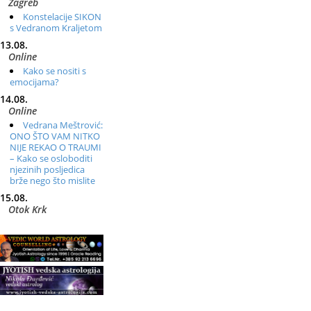
Zagreb
Konstelacije SIKON
s Vedranom Kraljetom
13.08.
Online
Kako se nositi s
emocijama?
14.08.
Online
Vedrana Meštrović:
ONO ŠTO VAM NITKO
NIJE REKAO O TRAUMI
– Kako se osloboditi
njezinih posljedica
brže nego što mislite
15.08.
Otok Krk
Ljetni DOP retreat
– Izvorno stanje sebe
16.08.
Tisno (Murter)
Seminar pjevanja
po metodi „Škole za
otkrivanje glasa“