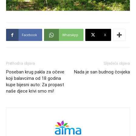
Facebook
WhatsApp
X
Prethodna objava
Slijedeća objava
Poseban krug pakla za očeve
Nada je san budnog čovjeka
koji balavcima od 18 godina
kupe bijesni auto: Za propast
naše djece krivi smo mi!