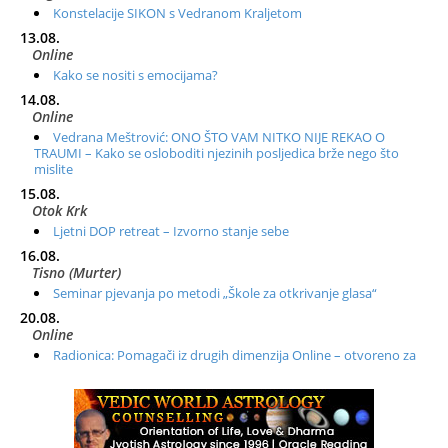
Konstelacije SIKON s Vedranom Kraljetom
13.08.
Online
Kako se nositi s emocijama?
14.08.
Online
Vedrana Meštrović: ONO ŠTO VAM NITKO NIJE REKAO O
TRAUMI – Kako se osloboditi njezinih posljedica brže nego što
mislite
15.08.
Otok Krk
Ljetni DOP retreat – Izvorno stanje sebe
16.08.
Tisno (Murter)
Seminar pjevanja po metodi „Škole za otkrivanje glasa“
20.08.
Online
Radionica: Pomagači iz drugih dimenzija Online – otvoreno za
sve
21.08.
Zagreb+Online
Osnovni ThetaHealing® tečaj, Zagreb i Online