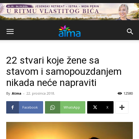
22 stvari koje žene sa
stavom i samopouzdanjem
nikada neće napraviti
By
Atma
-
22. prosinca 2018.
12580
Facebook
WhatsApp
X