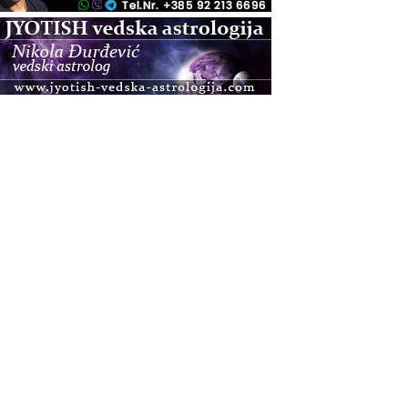
.08.
Pula
Access BARS®, otpusti stres
.08.
Pula
Access Energetski Facelift®
.08.
Zagreb
Pjesma srca / Zagreb
Online
Tečaj Višeg Vodstva, razvijanja intuicije i Akaša
zapisa
.08.
Online
Upisi u program Profesionalni hipnoterapeut —
nova generacija kreće 25.08. 2026.
.08.
Online
Postanite Nositelj Vibracije Nove Zemlje
.08.
Visoko
Alemka Dauskardt – Jednodnevna radionica