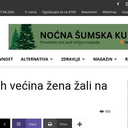
07.08.2026.
O nama
Oglašavajte se na ATMI
Newsletter
Webshop
Uvje
VNOST
ALTERNATIVA
ZDRAVLJE
MAGAZIN
R
ih većina žena žali na
650
X
Viber
Print