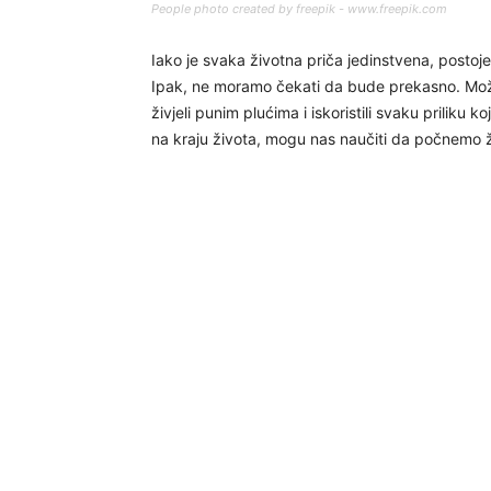
People photo created by freepik - www.freepik.com
Iako je svaka životna priča jedinstvena, postoje
Ipak, ne moramo čekati da bude prekasno. Mož
živjeli punim plućima i iskoristili svaku priliku 
na kraju života, mogu nas naučiti da počnemo živ