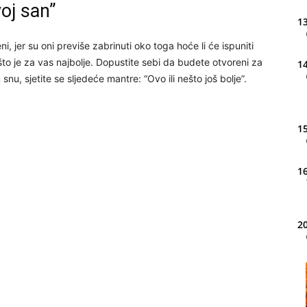
voj san”
13
ni, jer su oni previše zabrinuti oko toga hoće li će ispuniti
što je za vas najbolje. Dopustite sebi da budete otvoreni za
14
u, sjetite se sljedeće mantre: “Ovo ili nešto još bolje”.
15
16
20
21