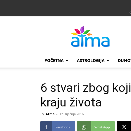
Atma
POČETNA
ASTROLOGIJA
DUHO
6 stvari zbog koj
kraju života
By
Atma
-
12. siječnja 2016.
Facebook
WhatsApp