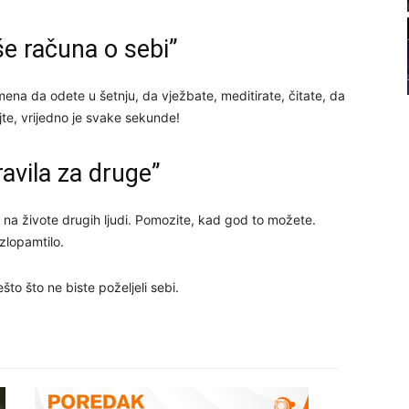
22
še računa o sebi”
23
emena da odete u šetnju, da vježbate, meditirate, čitate, da
rujte, vrijedno je svake sekunde!
24
avila za druge”
 na živote drugih ljudi. Pomozite, kad god to možete.
 zlopamtilo.
25
to što ne biste poželjeli sebi.
26
27