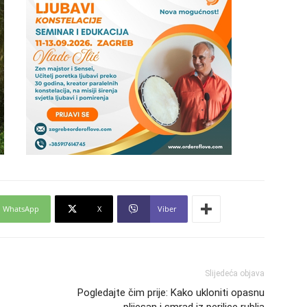
29
30
31
WhatsApp
X
Viber
28
Slijedeća objava
Pogledajte čim prije: Kako ukloniti opasnu
05