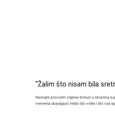
“Žalim što nisam bila sretn
Nemojte provoditi vrijeme brinući o stvarima k
vremena obavljajući nešto što volite i što vas i