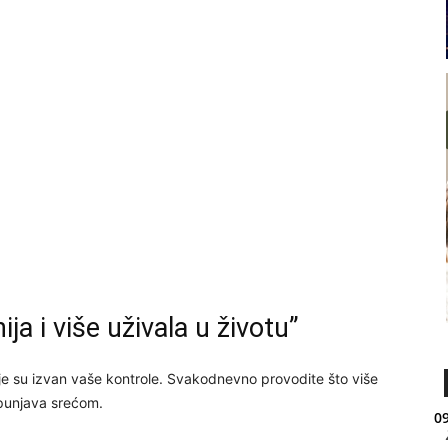
ija i više uživala u životu”
oje su izvan vaše kontrole. Svakodnevno provodite što više
spunjava srećom.
09