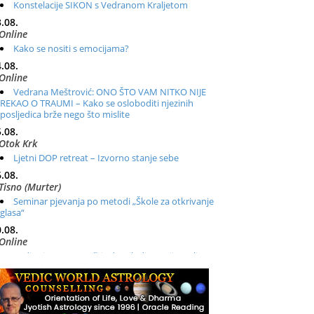
Konstelacije SIKON s Vedranom Kraljetom
.08.
Online
Kako se nositi s emocijama?
.08.
Online
Vedrana Meštrović: ONO ŠTO VAM NITKO NIJE
REKAO O TRAUMI – Kako se osloboditi njezinih
posljedica brže nego što mislite
.08.
Otok Krk
Ljetni DOP retreat – Izvorno stanje sebe
.08.
Tisno (Murter)
Seminar pjevanja po metodi „Škole za otkrivanje
glasa“
.08.
Online
Radionica: Pomagači iz drugih dimenzija Online –
otvoreno za sve
.08.
Zagreb+Online
Osnovni ThetaHealing® tečaj, Zagreb i Online