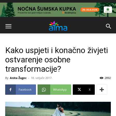
Kako uspjeti i konačno živjeti
ostvarenje osobne
transformacije?
By
Anita Žugec
-
18. veljače 2017.
2892
Facebook
WhatsApp
X