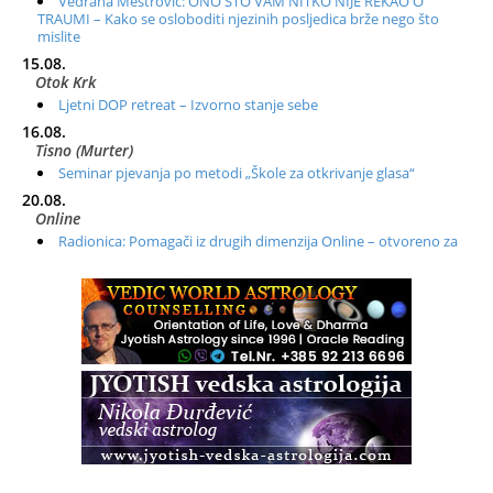
Vedrana Meštrović: ONO ŠTO VAM NITKO NIJE REKAO O
TRAUMI – Kako se osloboditi njezinih posljedica brže nego što
mislite
15.08.
Otok Krk
Ljetni DOP retreat – Izvorno stanje sebe
16.08.
Tisno (Murter)
Seminar pjevanja po metodi „Škole za otkrivanje glasa“
20.08.
Online
Radionica: Pomagači iz drugih dimenzija Online – otvoreno za
sve
21.08.
Zagreb+Online
Osnovni ThetaHealing® tečaj, Zagreb i Online
22.08.
Zagreb
Osnovna radionica za izscjeljivanje pranom (Basic Pranic
Healing course)
Pula
Access BARS®, otpusti stres
23.08.