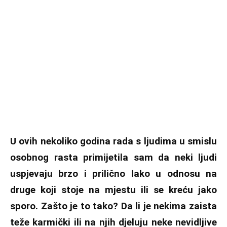
U ovih nekoliko godina rada s ljudima u smislu
osobnog rasta primijetila sam da neki ljudi
uspjevaju brzo i prilično lako u odnosu na
druge koji stoje na mjestu ili se kreću jako
sporo. Zašto je to tako? Da li je nekima zaista
teže karmički ili na njih djeluju neke nevidljive