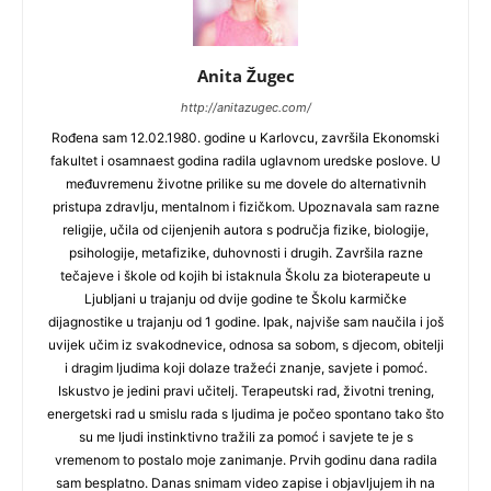
Anita Žugec
http://anitazugec.com/
Rođena sam 12.02.1980. godine u Karlovcu, završila Ekonomski
fakultet i osamnaest godina radila uglavnom uredske poslove. U
međuvremenu životne prilike su me dovele do alternativnih
pristupa zdravlju, mentalnom i fizičkom. Upoznavala sam razne
religije, učila od cijenjenih autora s područja fizike, biologije,
psihologije, metafizike, duhovnosti i drugih. Završila razne
tečajeve i škole od kojih bi istaknula Školu za bioterapeute u
Ljubljani u trajanju od dvije godine te Školu karmičke
dijagnostike u trajanju od 1 godine. Ipak, najviše sam naučila i još
uvijek učim iz svakodnevice, odnosa sa sobom, s djecom, obitelji
i dragim ljudima koji dolaze tražeći znanje, savjete i pomoć.
Iskustvo je jedini pravi učitelj. Terapeutski rad, životni trening,
energetski rad u smislu rada s ljudima je počeo spontano tako što
su me ljudi instinktivno tražili za pomoć i savjete te je s
vremenom to postalo moje zanimanje. Prvih godinu dana radila
sam besplatno. Danas snimam video zapise i objavljujem ih na