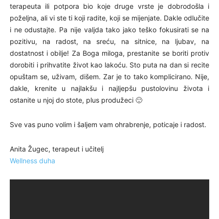
terapeuta ili potpora bio koje druge vrste je dobrodošla i
poželjna, ali vi ste ti koji radite, koji se mijenjate. Dakle odlučite
i ne odustajte. Pa nije valjda tako jako teško fokusirati se na
pozitivu, na radost, na sreću, na sitnice, na ljubav, na
dostatnost i obilje! Za Boga miloga, prestanite se boriti protiv
dorobiti i prihvatite život kao lakoću. Sto puta na dan si recite
opuštam se, uživam, dišem. Zar je to tako komplicirano. Nije,
dakle, krenite u najlakšu i najljepšu pustolovinu života i
ostanite u njoj do stote, plus produžeci 🙂
Sve vas puno volim i šaljem vam ohrabrenje, poticaje i radost.
Anita Žugec, terapeut i učitelj
Wellness duha