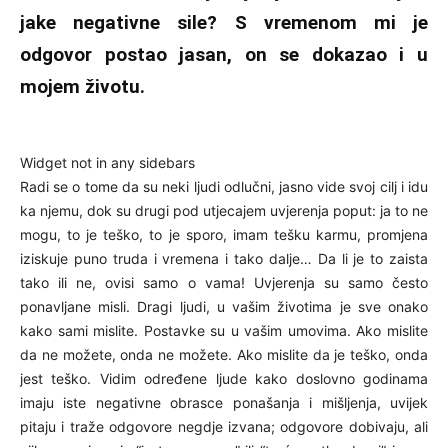
jake negativne sile? S vremenom mi je
odgovor postao jasan, on se dokazao i u
mojem životu.
Widget not in any sidebars
Radi se o tome da su neki ljudi odlučni, jasno vide svoj cilj i idu
ka njemu, dok su drugi pod utjecajem uvjerenja poput: ja to ne
mogu, to je teško, to je sporo, imam tešku karmu, promjena
iziskuje puno truda i vremena i tako dalje… Da li je to zaista
tako ili ne, ovisi samo o vama! Uvjerenja su samo često
ponavljane misli. Dragi ljudi, u vašim životima je sve onako
kako sami mislite. Postavke su u vašim umovima. Ako mislite
da ne možete, onda ne možete. Ako mislite da je teško, onda
jest teško. Vidim određene ljude kako doslovno godinama
imaju iste negativne obrasce ponašanja i mišljenja, uvijek
pitaju i traže odgovore negdje izvana; odgovore dobivaju, ali