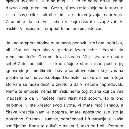
njihova uvjerenja “ja to ne mogu” ili “to će netko drugi” im ne
dozvoljavaju promjenu. Često, njihovo oslanjanje na terapeute
i na savjetnike također im ne dozvoljavaju napredak.
Zapamtite da ste vi i jedino vi koji stvarate svoj život! Vi
mislite! Vi osjećate! Terapeut to ne radi umjesto vas.
Ja kao terapeut stotine puta mogu ponoviti isto i dati podršku,
ali ništa od toga ako vi gledate izvan sebe i čekate da
promjena dođe. Ona ne dolazi izvana. Vi je stvarate unutar
sebe! Zato, odlučite se i kada čujete staru misao pustite je,
ignorirajte je, meditirajte, bavite se aktivnostima koje vas na
pozitivne načine zaokupljuju. Donesite odluku da nema toga
što vam se može desiti u životu, a da vi nećete napredovati.
Nema te emocije, nema tih misli, nema tog straha koji će vas
“napasti” a da vi nećete imati vlast nad sobom. To je ono
najbitnije, vi ste kreator svog života, vi imate moć i snagu, a
čitava kreacija vam je potpora. Imate apsolutno sve što je
potrebno. Strahovi, sumnje, ogorčenosti i frustracije su vaše
izmišljotine. Kada to odlučite maknuti, tako će i biti. Potpora