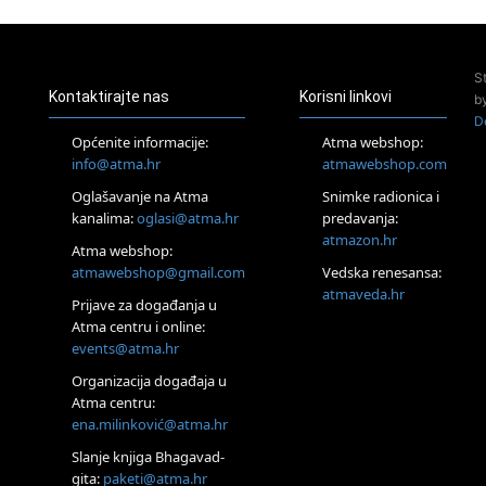
Pula
Access Energetski Facelift®
24.08.
S
Zagreb
Kontaktirajte nas
Korisni linkovi
b
Pjesma srca / Zagreb
D
Online
Općenite informacije:
Atma webshop:
Tečaj Višeg Vodstva, razvijanja intuicije i Akaša zapisa
info@atma.hr
atmawebshop.com
25.08.
Oglašavanje na Atma
Snimke radionica i
Online
kanalima:
oglasi@atma.hr
predavanja:
Upisi u program Profesionalni hipnoterapeut — nova
generacija kreće 25.08. 2026.
atmazon.hr
Atma webshop:
26.08.
atmawebshop@gmail.com
Vedska renesansa:
Online
atmaveda.hr
Postanite Nositelj Vibracije Nove Zemlje
Prijave za događanja u
Atma centru i online:
27.08.
events@atma.hr
Visoko
Alemka Dauskardt – Jednodnevna radionica sistemskih
Organizacija događaja u
konstelacija
Atma centru:
29.08.
ena.milinković@atma.hr
Zagreb
HOD PO ŽERAVICI – Seminar koji mijenja tijelo, duh i um
Slanje knjiga Bhagavad-
SoulFest – Festival glazbe, mudrosti i zajedništva
gita:
paketi@atma.hr