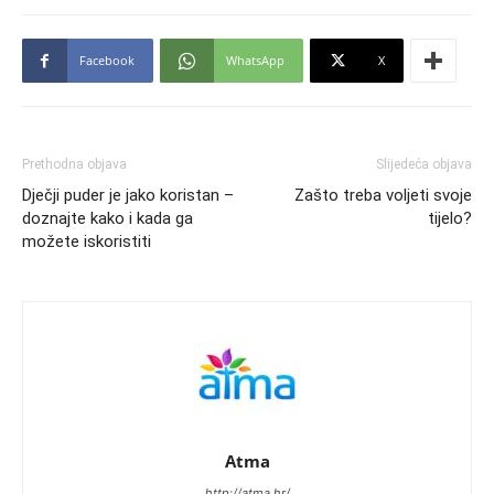
Facebook
WhatsApp
X
Prethodna objava
Slijedeća objava
Dječji puder je jako koristan –
Zašto treba voljeti svoje
doznajte kako i kada ga
tijelo?
možete iskoristiti
Atma
http://atma.hr/