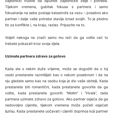
zajednički trudite da ispunite zajedničke želje i potrebe.
Tijekom vremena, gubitak fokusa s partnera i samo
fokusiranje na sebe postaje katastrofa za vezu – posebno ako
partner i dalje vaše potrebe stavlja iznad svojih. To je plodno
tlo za konflikte i, na kraju, razlaz. Pripazite na to.
Voljeti nekoga ne znači samo mu reći da ga volite već to
trebate pokazati kroz svoja djela.
Uzimate partnera zdravo za gotovo
Kada ste s nekim duže vrijeme, može se dogoditi da o toj
osobi prestanete razmišljati kao o nekom posebnom i da na
nju gledate samo kao na osobu koja je dio vaše obitelji. Kada
prestanete biti romantični, kada prestanete govorite da ga
volite, kada prestanete govoriti: “Molim” i “Hvala”, tada
partnera uzimate zdravo za gotovo. Ako partner osjeća da ga
nedovoljno cijenite, tijekom vremena može početi osjećati
ljutnju. Kada prestanete uočavati i cijeniti doprinos koji partner