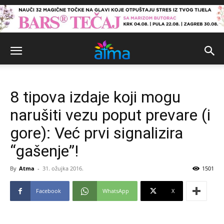
8 tipova izdaje koji mogu
narušiti vezu poput prevare (i
gore): Već prvi signalizira
“gašenje”!
By
Atma
-
31. ožujka 2016.
1501
Facebook
WhatsApp
X