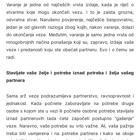
Varanje je jedna od najčešćih vrsta izdaje, kada je riječ o
stvarima koje mogu okončati vezu. I to je zaista grozna,
odvratna stvar. Narušeno povjerenje, najčešće bespovratno,
jedan je od glavnih razloga zbog kojih, nakon varanja, dolazi
do okončanja veze. Međutim, varanje je samo jedna vrsta od
mnogobrojnih načina ponašanja koji su, zapravo, izdaja vaše
veze i predanosti koju ste obećali partneru. Evo i o čemu se
radi.
Stavljate vaše želje i potrebe iznad potreba i želja vašeg
partnera
Sama srž veze podrazumijeva partnerstvo, ravnopravnost i
jednakost. Kada počnete zaboravljate na potrebe druge
osobe s kojom ste u vezi ili počnete osobne potrebe stavljate
iznad partnerovih tada ćete započeti postupno “gašenje”
veze. Naravno, vaše potrebe su vrlo važne. Ali, vaša pažnja
treba biti usmjerena i na potrebe partnera i kako se oboje