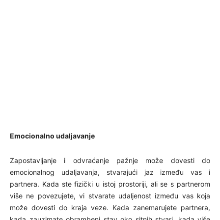
Emocionalno udaljavanje
Zapostavljanje i odvraćanje pažnje može dovesti do
emocionalnog udaljavanja, stvarajući jaz između vas i
partnera. Kada ste fizički u istoj prostoriji, ali se s partnerom
više ne povezujete, vi stvarate udaljenost između vas koja
može dovesti do kraja veze. Kada zanemarujete partnera,
kada zauzimate obrambeni stav oko sitnih stvari, kada više