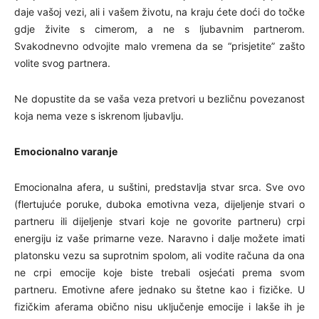
daje vašoj vezi, ali i vašem životu, na kraju ćete doći do točke
gdje živite s cimerom, a ne s ljubavnim partnerom.
Svakodnevno odvojite malo vremena da se “prisjetite” zašto
volite svog partnera.
Ne dopustite da se vaša veza pretvori u bezličnu povezanost
koja nema veze s iskrenom ljubavlju.
Emocionalno varanje
Emocionalna afera, u suštini, predstavlja stvar srca. Sve ovo
(flertujuće poruke, duboka emotivna veza, dijeljenje stvari o
partneru ili dijeljenje stvari koje ne govorite partneru) crpi
energiju iz vaše primarne veze. Naravno i dalje možete imati
platonsku vezu sa suprotnim spolom, ali vodite računa da ona
ne crpi emocije koje biste trebali osjećati prema svom
partneru. Emotivne afere jednako su štetne kao i fizičke. U
fizičkim aferama obično nisu uključenje emocije i lakše ih je