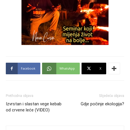
Facebook
WhatsApp
X
Prethodna objava
Slijedeća objava
Izvrstan i slastan vege kebab
Gdje počinje ekologija?
od crvene leće (VIDEO)