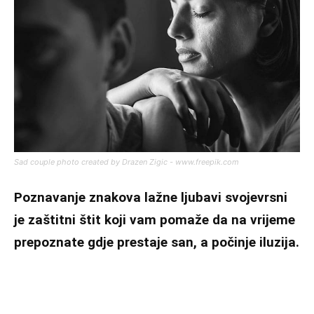
Sad couple photo created by Drazen Zigic - www.freepik.com
Poznavanje znakova lažne ljubavi svojevrsni
je zaštitni štit koji vam pomaže da na vrijeme
prepoznate gdje prestaje san, a počinje iluzija.