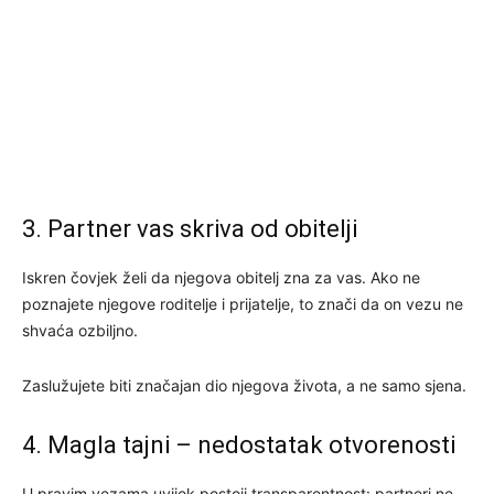
3. Partner vas skriva od obitelji
Iskren čovjek želi da njegova obitelj zna za vas. Ako ne
poznajete njegove roditelje i prijatelje, to znači da on vezu ne
shvaća ozbiljno.
Zaslužujete biti značajan dio njegova života, a ne samo sjena.
4. Magla tajni – nedostatak otvorenosti
U pravim vezama uvijek postoji transparentnost: partneri ne