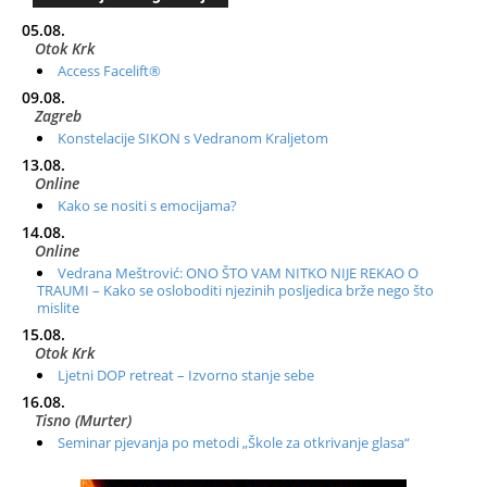
05.08.
Otok Krk
Access Facelift®
09.08.
Zagreb
Konstelacije SIKON s Vedranom Kraljetom
13.08.
Online
Kako se nositi s emocijama?
14.08.
Online
Vedrana Meštrović: ONO ŠTO VAM NITKO NIJE REKAO O
TRAUMI – Kako se osloboditi njezinih posljedica brže nego što
mislite
15.08.
Otok Krk
Ljetni DOP retreat – Izvorno stanje sebe
16.08.
Tisno (Murter)
Seminar pjevanja po metodi „Škole za otkrivanje glasa“
20.08.