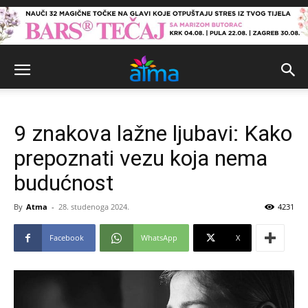
9 znakova lažne ljubavi: Kako
prepoznati vezu koja nema
budućnost
By
Atma
-
28. studenoga 2024.
4231
Facebook
WhatsApp
X